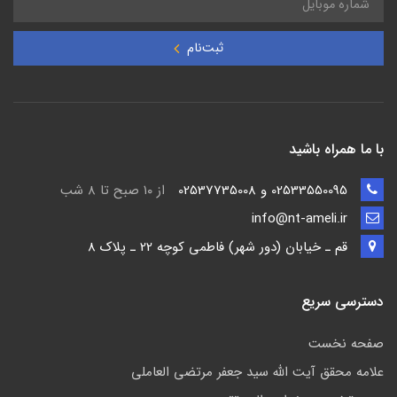
ثبت‌نام
با ما همراه باشید
02533550095 و 02537735008
از ۱۰ صبح تا ۸ شب
info@nt-ameli.ir
قم ـ خيابان (دور شهر) فاطمي كوچه 22 ـ پلاک 8
دسترسی سریع
صفحه نخست
علامه محقق آیت الله سید جعفر مرتضی العاملی