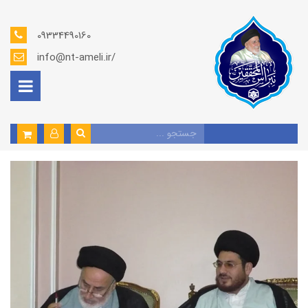
09334490160
info@nt-ameli.ir/