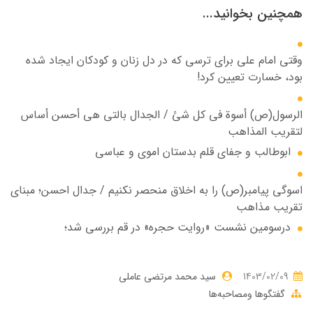
همچنین بخوانید...
وقتی امام علی برای ترسی که در دل زنان و کودکان ایجاد شده
بود، خسارت تعیین کرد!
الرسول(ص) أسوة في کل شئ / الجدال بالتي هي أحسن أساس
لتقریب المذاهب
ابوطالب و جفای قلم بدستان اموی و عباسی
اسوگی پیامبر(ص) را به اخلاق منحصر نکنیم / جدال احسن؛ مبنای
تقریب مذاهب
درسومین نشست «روایت حجره» در قم بررسی شد؛
1403/02/09
سید محمد مرتضی عاملی
گفتگوها ومصاحبه‌ها