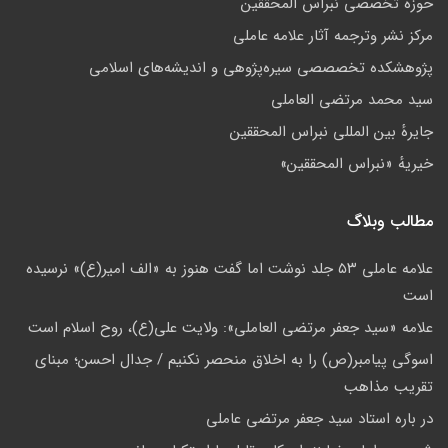
حوزه تخصصی نبراس المحققین
مركز نشر وترجمه آثار علامه عاملی
پژوهشكده تخصصصى سیره‌پژوهی و اندیشه‌های اسلامی
سید محمد مرتضی العاملی
جايرهٔ بین المللی نبراس المحققین
خيريهٔ «نبراس المحققين»
مطالب وبلاگ
علامه عاملی ۵۳ جلد نوشت اما گفت هنوز به «الف امیر(ع)» نرسیده
است
علامه «سيد جعفر مرتضي العاملي»: ولايت علي(ع)، روح اسلام است
اسوگی پیامبر(ص) را به اخلاق منحصر نکنیم / جدال احسن؛ مبنای
تقریب مذاهب
در باره استاد سید جعفر مرتضی عاملی