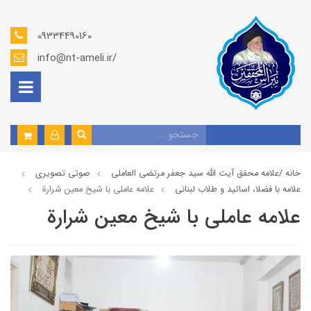
09334490160
info@nt-ameli.ir/
خانه /
علامه محقق آیت الله سید جعفر مرتضی العاملی
صوتي تصويري
علامه با فضلا، اساتید و طلاب لبنانی
علامه عاملي با شيخ معين شرارة
علامه عاملي با شيخ معين شرارة