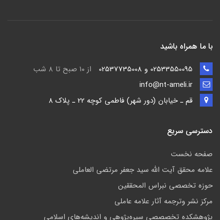
با ما همراه باشید
02533550095 و 02537735008
از ۱۰ صبح تا ۸ شب
info@nt-ameli.ir
قم ـ خيابان (دور شهر) فاطمي كوچه 22 ـ پلاک 8
دسترسی سریع
صفحه نخست
علامه محقق آیت الله سید جعفر مرتضی العاملی
حوزه تخصصی نبراس المحققین
مركز نشر وترجمه آثار علامه عاملی
پژوهشكده تخصصصى سیره‌پژوهی و اندیشه‌های اسلامی