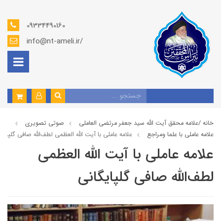
09334490160
info@nt-ameli.ir/
خانه /
علامه محقق آیت الله سید جعفر مرتضی العاملی
صوتي تصويري
علامه عاملي با علما ومراجع
علامه عاملي با آیت الله العظمی لطف‌الله صافی گلپایگ
علامه عاملي با آیت الله العظمی
لطف‌الله صافی گلپایگانی