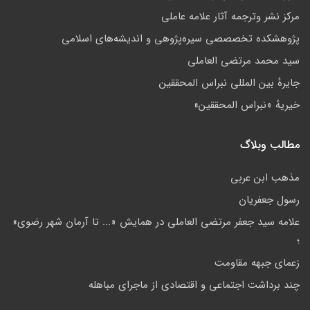
مركز نشر وترجمه آثار علامه عاملی
پژوهشكده تخصصصى سیره‌پژوهی و اندیشه‌های اسلامی
سید محمد مرتضی العاملی
جايرهٔ بین المللی نبراس المحققین
خيريهٔ «نبراس المحققين»
مطالب وبلاگ
مذهب ابن عربى
رسول جعفریان
علامه سيد جعفر مرتضي العاملي در همايش «... تا آرمان شهر رضوي»
؛
زعمای جبهه مقاومت
چند برداشت اجتماعی و اقتصادی از ماجرای مباهله