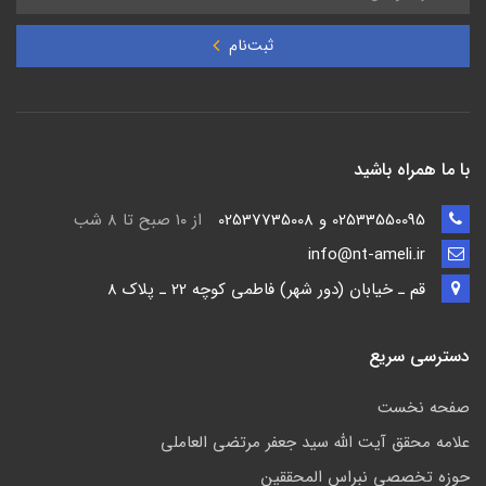
ثبت‌نام
با ما همراه باشید
02533550095 و 02537735008
از ۱۰ صبح تا ۸ شب
info@nt-ameli.ir
قم ـ خيابان (دور شهر) فاطمي كوچه 22 ـ پلاک 8
دسترسی سریع
صفحه نخست
علامه محقق آیت الله سید جعفر مرتضی العاملی
حوزه تخصصی نبراس المحققین