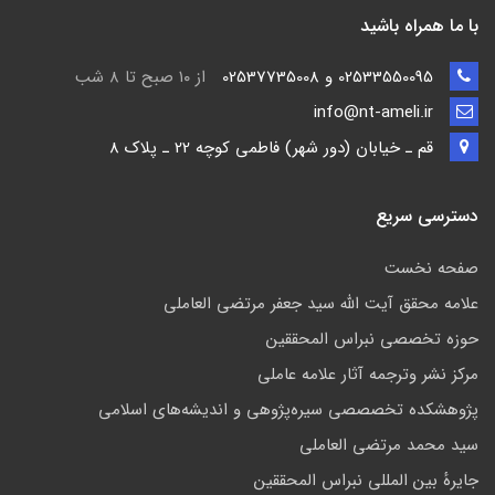
با ما همراه باشید
02533550095 و 02537735008
از ۱۰ صبح تا ۸ شب
info@nt-ameli.ir
قم ـ خيابان (دور شهر) فاطمي كوچه 22 ـ پلاک 8
دسترسی سریع
صفحه نخست
علامه محقق آیت الله سید جعفر مرتضی العاملی
حوزه تخصصی نبراس المحققین
مركز نشر وترجمه آثار علامه عاملی
پژوهشكده تخصصصى سیره‌پژوهی و اندیشه‌های اسلامی
سید محمد مرتضی العاملی
جايرهٔ بین المللی نبراس المحققین