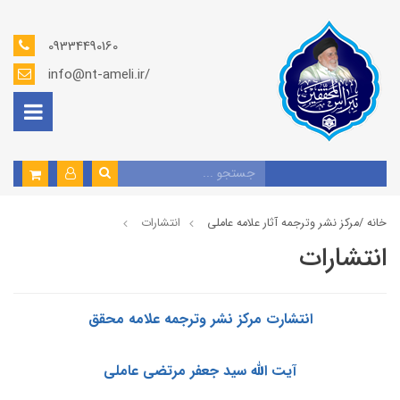
09334490160
info@nt-ameli.ir/
خانه /
مركز نشر وترجمه آثار علامه عاملی
انتشارات
انتشارات
انتشارت مرکز نشر وترجمه علامه محقق
آيت الله سید جعفر مرتضى عاملى