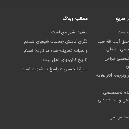
 سریع
مطالب وبلاگ
نخست
مشهد، شهر من است
حقق آیت الله سید
نگران کاهش جمعيت شيعيان هستم
تضی العاملی
واقعيات تحريف¬شده در تاريخ اسلام
خصصی نبراس
تاريخ گران‌بهاي اهل بيت
ن
سيرة الحسين × پاسخ به شبهات است
 وترجمه آثار علامه
ده تخصصصى
وهی و اندیشه‌های
مد مرتضی