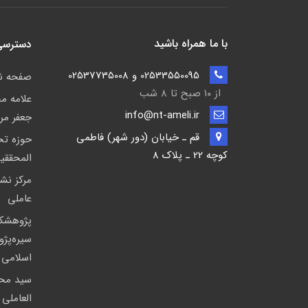
با ما همراه باشید
دسترسی
02533550095 و 02537735008
صفحه 
از ۱۰ صبح تا ۸ شب
علامه م
info@nt-ameli.ir
جعفر مر
قم ـ خيابان (دور شهر) فاطمي
حوزه ت
كوچه 22 ـ پلاک 8
المحققی
مركز نشر
عاملی
پژوهشك
سیره‌پژ
اسلامی
سید مح
العاملی