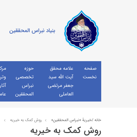
بنیاد نبراس المحققین
صفحه
علامه محقق
حوزه
مرك
نخست
آیت الله سید
تخصصی
وتر
جعفر مرتضی
نبراس
آثار
العاملی
المحققین
عام
خانه /
خيريهٔ «نبراس المحققين»
روش کمک به خیریه
روش کمک به خیریه