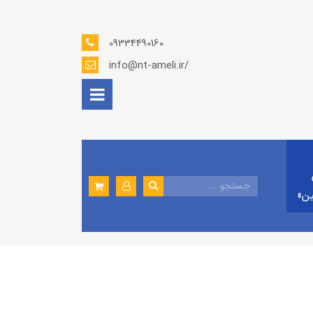
09334490160
info@nt-ameli.ir/
ين»