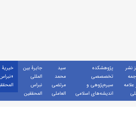
ز نشر
پژوهشكده
سید
جايرهٔ بین
خيريهٔ
جمه
تخصصصى
محمد
المللی
«نبراس
 علامه
سیره‌پژوهی و
مرتضی
نبراس
المحقق
لی
اندیشه‌های اسلامی
العاملی
المحققین