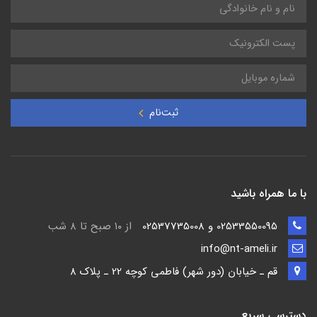
ثبت‌نام
با ما همراه باشید
02533550095 و 02537735008
از ۱۰ صبح تا ۸ شب
info@nt-ameli.ir
قم ـ خيابان (دور شهر) فاطمي كوچه 22 ـ پلاک 8
دسترسی سریع