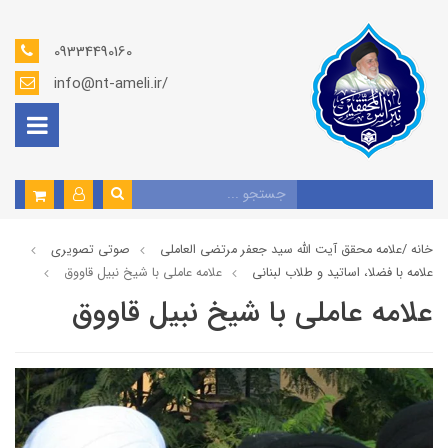
09334490160
info@nt-ameli.ir/
خانه /
علامه محقق آیت الله سید جعفر مرتضی العاملی
صوتي تصويري
علامه با فضلا، اساتید و طلاب لبنانی
علامه عاملي با شيخ نبيل قاووق
علامه عاملي با شيخ نبيل قاووق