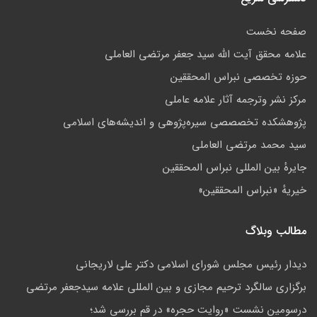
صفحه نخست
علامه محقق آیت الله سید جعفر مرتضی العاملی
حوزه تخصصی نبراس المحققین
مركز نشر وترجمه آثار علامه عاملی
پژوهشكده تخصصصى سیره‌پژوهی و اندیشه‌های اسلامی
سید محمد مرتضی العاملی
جايرهٔ بین المللی نبراس المحققین
خيريهٔ «نبراس المحققين»
مطالب وبلاگ
ديدار رئيس مجلس شوراى اسلامي دكتر على لاريجانى
برگزاری سالگرد ترحیم مجازی و بین المللی علامه سیدجعفر مرتضی
درسومین نشست «روایت حجره» در قم بررسی شد؛