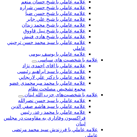
علامه عاملي با شيخ حسان منعم
علامه عاملي با شيخ حسن شراره
علامه عاملي با شيخ حسن ضيا
علامه عاملي با شيخ علي جابر
علامه عاملي با شيخ محمد زيدان
علامه عاملي با شيخ نبيل قاووق
علامه عاملي با شیخ هادی فنیش
علامه عاملي با سيد محمد حسن ترحيني
عاملي
علامه عاملي با يوسف بيومی
علامه با شخصیت های سیاسی
علامه عاملي با اقای احمدی نژاد
علامه عاملي با سید ابراهیم رئیسی
علامه عاملي با دكتر علي لاريجاني
علامه عاملي با محمد میرمحمدی عضو
مجمع تشخیص مصلحت نظام
علامه با شخصیت‌های حزب الله لبنان
علامه عاملي با سيد حسن نصرالله
علامه عاملي با سيد هاشم صفي الدين
علامه عاملي با محمد رعد، رئیس
فراکسیون وفاداری به مقاومت در مجلس
لبنان
علامه عاملي با فرزندش سید محمد مرتضی
عاملی