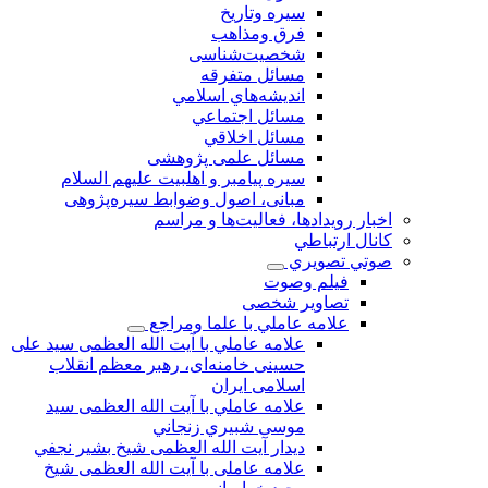
سیره وتاریخ
فرق ومذاهب
شخصیت‌شناسی
مسائل متفرقه
انديشه‌هاي اسلامي
مسائل اجتماعي
مسائل اخلاقي
مسائل علمی پژوهشی
سيره پيامبر و اهلبيت علیهم السلام
مبانی، اصول وضوابط سيره‌پژوهی
اخبار رويدادها، فعاليت‌ها و مراسم
كانال ارتباطي
صوتي تصويري
فیلم وصوت
تصاویر شخصی
علامه عاملي با علما ومراجع
علامه عاملي با آیت الله العظمی سید علی
حسینی خامنه‌ای، رهبر معظم انقلاب
اسلامی ایران
علامه عاملي با آيت الله العظمى سید
موسی شبيري زنجاني
ديدار آيت الله العظمى شيخ بشير نجفي
علامه عاملی با آيت الله العظمى شيخ