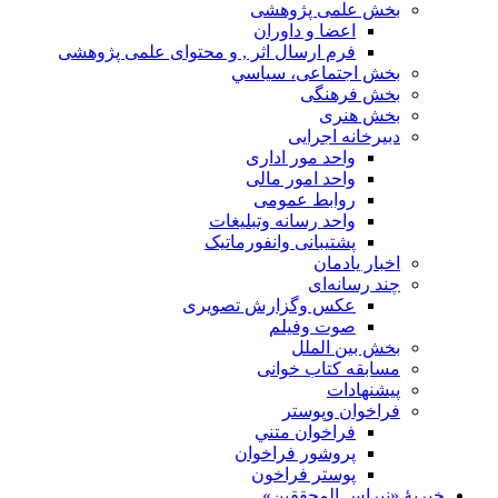
بخش علمی پژوهشی
اعضا و داوران
فرم ارسال اثر , و محتوای علمی پژوهشی
بخش اجتماعی، سياسي
بخش فرهنگی
بخش هنری
دبیرخانه اجرایی
واحد مور اداری
واحد امور مالی
روابط عمومی
واحد رسانه وتبلیغات
پشتیبانی وانفورماتیک
اخبار يادمان
چند رسانه‌ای
عکس وگزارش تصویری
صوت وفيلم
بخش بين الملل
مسابقه کتاب خوانی
پیشنهادات
فراخوان‌ وپوستر
فراخوان متني
پروشور فراخوان
پوستر فراخون
خيريهٔ «نبراس المحققين»