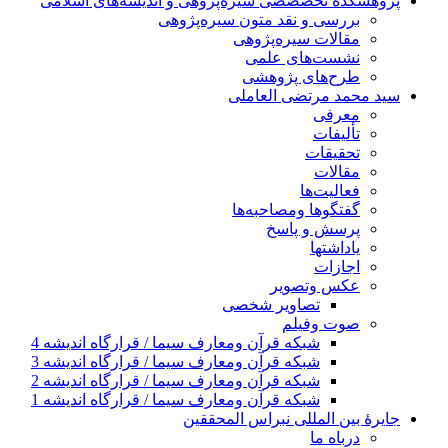
پژوهشكده تخصصصى سیره‌پژوهی و اندیشه‌های اسلامی
بررسی و نقد متون سیره‌پژوهی
مقالات سيره‌پژوهى
نشست‌های علمی
طرح‌های پژوهشی
سید محمد مرتضی العاملی
معرفی
تألیفات
تحقیقات
مقالات
فعالیت‌ها
گفتگوها ومصاحبه‌ها
پرسش و پاسخ
یاداشتها
اجازات
عكس وتصوير
تصاوير شخصى
صوت وفیلم
شبكه قرآن ومعارف سيما / قرارگاه انديشه 4
شبكه قرآن ومعارف سيما / قرارگاه انديشه 3
شبكه قرآن ومعارف سيما / قرارگاه انديشه 2
شبكه قرآن ومعارف سيما / قرارگاه انديشه 1
جايرهٔ بین المللی نبراس المحققین
درباه ما