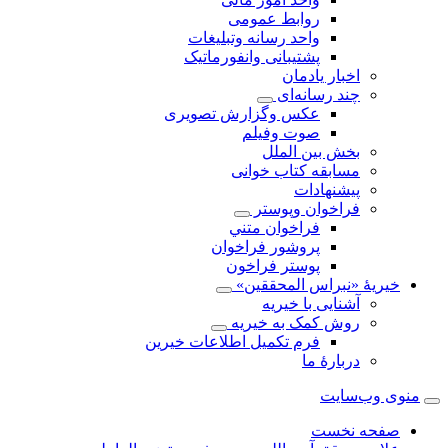
روابط عمومی
واحد رسانه وتبلیغات
پشتیبانی وانفورماتیک
اخبار يادمان
چند رسانه‌ای
عکس وگزارش تصویری
صوت وفيلم
بخش بين الملل
مسابقه کتاب خوانی
پیشنهادات
فراخوان‌ وپوستر
فراخوان متني
پروشور فراخوان
پوستر فراخون
خيريهٔ «نبراس المحققين»
آشنایی با خیریه
روش کمک به خیریه
فرم تکمیل اطلاعات خیرین
دربارهٔ ما
منوی وب‌سایت
صفحه نخست