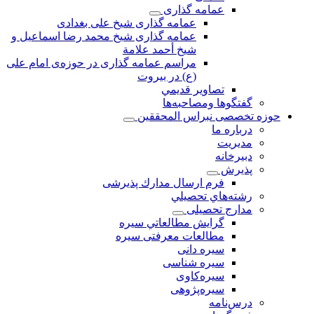
عمامه گذاری
عمامه گذاری شیخ علی بغدادی
عمامه گذاری شيخ محمد رضا اسماعيل و
شيخ أحمد علامة
مراسم عمامه گذاری در حوزه‌ی امام علی
(ع) در بیروت
تصاویر قديمي
گفتگوها ومصاحبه‌ها
حوزه تخصصی نبراس المحققین
درباره ما
مديريت
دبيرخانه
پذيرش
فرم ارسال مدارك پذيرشى
رشته‌هاي تحصيلي
مدارج تحصیلی
گرايش مطالعاتي سیره
مطالعات معرفتی سیره
سیره دانی
سیره شناسی
سیره‌کاوی
سیره‌پژوهی
درس‌نامه