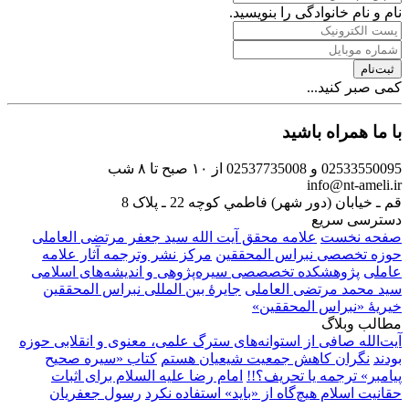
نام و نام خانوادگی را بنویسید.
ثبت‌نام
کمی صبر کنید...
با ما همراه باشید
02533550095 و 02537735008
از ۱۰ صبح تا ۸ شب
info@nt-ameli.ir
قم ـ خيابان (دور شهر) فاطمي كوچه 22 ـ پلاک 8
دسترسی سریع
صفحه نخست
علامه محقق آیت الله سید جعفر مرتضی العاملی
حوزه تخصصی نبراس المحققین
مركز نشر وترجمه آثار علامه
عاملی
پژوهشكده تخصصصى سیره‌پژوهی و اندیشه‌های اسلامی
سید محمد مرتضی العاملی
جايرهٔ بین المللی نبراس المحققین
خيريهٔ «نبراس المحققين»
مطالب وبلاگ
آیت‌الله صافی از استوانه‌های سترگ علمی، معنوی و انقلابی حوزه‌
بودند
نگران کاهش جمعيت شيعيان هستم
کتاب «سیره صحیح
پیامبر» ترجمه یا تحریف؟!!
امام رضا عليه السلام براى اثبات
حقانيت اسلام هيچ‌گاه از «بايد» استفاده نکرد
رسول جعفریان