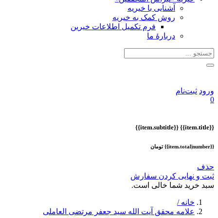
آشنایی با خیریه
روش کمک به خیریه
فرم تکمیل اطلاعات خیرین
دربارهٔ ما
ورود
ثبت‌نام
0
{{item.subtitle}}
{{item.title}}
{{item.total|number}} تومان
حذف
ثبت و نهایی کردن سفارش
سبد خرید شما خالی است.
خانه /
علامه محقق آیت الله سید جعفر مرتضی العاملی