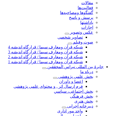
مقالات
فعالیت‌ها
گفتگوها ومصاحبه‌ها
پرسش و پاسخ
یاداشتها
اجازات
عكس وتصوير
تصاوير شخصى
صوت وفیلم
شبكه قرآن ومعارف سيما / قرارگاه انديشه 4
شبكه قرآن ومعارف سيما / قرارگاه انديشه 3
شبكه قرآن ومعارف سيما / قرارگاه انديشه 2
شبكه قرآن ومعارف سيما / قرارگاه انديشه 1
جايرهٔ بین المللی نبراس المحققین
درباه ما
بخش علمی پژوهشی
اعضا و داوران
فرم ارسال اثر , و محتوای علمی پژوهشی
بخش اجتماعی، سياسي
بخش فرهنگی
بخش هنری
دبیرخانه اجرایی
واحد مور اداری
واحد امور مالی