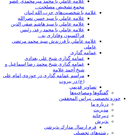
علامه عاملي با محمد میرمحمدی عضو
مجمع تشخیص مصلحت...
علامه با شخصیت‌های حزب الله لبنان
علامه عاملي با سيد حسن نصرالله
علامه عاملي با سيد هاشم صفي الدين
علامه عاملي با محمد رعد، رئیس
فراکسیون وفاداری به...
علامه عاملي با فرزندش سید محمد مرتضی
عاملی
عمامه گذاری
عمامه گذاری شیخ علی بغدادی
عمامه گذاری شيخ محمد رضا اسماعيل و
شيخ أحمد علامة
مراسم عمامه گذاری در حوزه‌ی امام علی
(ع) در بیروت
تصاویر قديمي
گفتگوها ومصاحبه‌ها
حوزه تخصصی نبراس المحققین
درباره ما
مديريت
دبيرخانه
پذيرش
فرم ارسال مدارك پذيرشى
رشته‌هاي تحصيلي