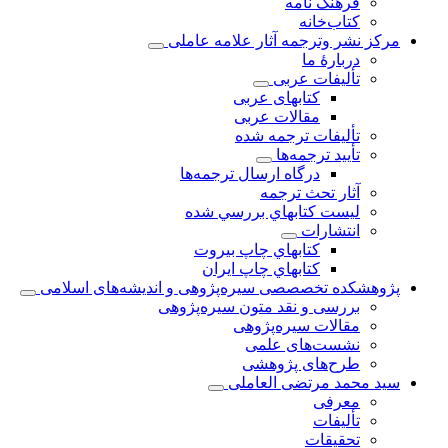
فرهنگ نامه
کتاب‌خانه
مركز نشر وترجمه آثار علامه عاملی
دربارهٔ ما
تألیفات عربی
کتابهای عربی
مقالات عربی
تألیفات ترجمه شده
تأیید ترجمه‌ها
درگاه ارسال ترجمه‌ها
آثار تحث ترجمه
ليست كتابهاي بررسي شده
انتشارات
كتابهاي چاپ بيروت
كتابهاي چاپ ايران
پژوهشكده تخصصصى سیره‌پژوهی و اندیشه‌های اسلامی
بررسی و نقد متون سیره‌پژوهی
مقالات سيره‌پژوهى
نشست‌های علمی
طرح‌های پژوهشی
سید محمد مرتضی العاملی
معرفی
تألیفات
تحقیقات