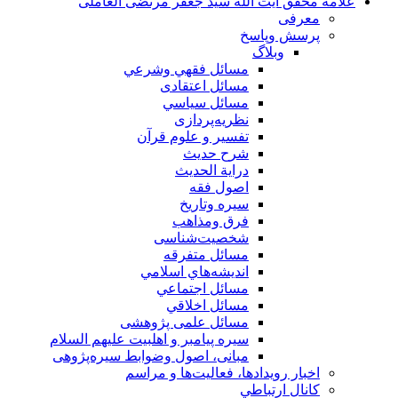
علامه محقق آیت الله سید جعفر مرتضی العاملی
معرفی
پرسش وپاسخ
وبلاگ
مسائل فقهي وشرعي
مسائل اعتقادی
مسائل سياسي
نظریه‌پردازی
تفسیر و علوم قرآن
شرح حديث
درایة الحديث
اصول فقه
سیره وتاریخ
فرق ومذاهب
شخصیت‌شناسی
مسائل متفرقه
انديشه‌هاي اسلامي
مسائل اجتماعي
مسائل اخلاقي
مسائل علمی پژوهشی
سيره پيامبر و اهلبيت علیهم السلام
مبانی، اصول وضوابط سيره‌پژوهی
اخبار رويدادها، فعاليت‌ها و مراسم
كانال ارتباطي