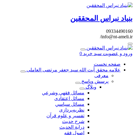
بنیاد نبراس المحققین
09334490160
info@nt-ameli.ir/
ورود و عضویت
سبد خرید
0
صفحه نخست
علامه محقق آیت الله سید جعفر مرتضی العاملی
معرفی
پرسش وپاسخ
وبلاگ
مسائل فقهي وشرعي
مسائل اعتقادی
مسائل سياسي
نظریه‌پردازی
تفسیر و علوم قرآن
شرح حديث
درایة الحديث
اصول فقه