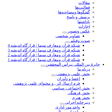
مقالات
فعالیت‌ها
گفتگوها ومصاحبه‌ها
پرسش و پاسخ
یاداشتها
اجازات
عكس وتصوير
تصاوير شخصى
صوت وفیلم
شبكه قرآن ومعارف سيما / قرارگاه انديشه 4
شبكه قرآن ومعارف سيما / قرارگاه انديشه 3
شبكه قرآن ومعارف سيما / قرارگاه انديشه 2
شبكه قرآن ومعارف سيما / قرارگاه انديشه 1
جايرهٔ بین المللی نبراس المحققین
درباه ما
بخش علمی پژوهشی
اعضا و داوران
فرم ارسال اثر , و محتوای علمی پژوهشی
بخش اجتماعی، سياسي
بخش فرهنگی
بخش هنری
دبیرخانه اجرایی
واحد مور اداری
واحد امور مالی