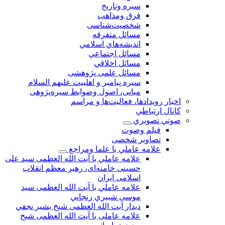
سیره وتاریخ
فرق ومذاهب
شخصیت‌شناسی
مسائل متفرقه
انديشه‌هاي اسلامي
مسائل اجتماعي
مسائل اخلاقي
مسائل علمی پژوهشی
سيره پيامبر و اهلبيت علیهم السلام
مبانی، اصول وضوابط سيره‌پژوهی
اخبار رويدادها، فعاليت‌ها و مراسم
كانال ارتباطي
صوتي تصويري
فیلم وصوت
تصاویر شخصی
علامه عاملي با علما ومراجع
علامه عاملي با آیت الله العظمی سید علی
حسینی خامنه‌ای، رهبر معظم انقلاب
اسلامی ایران
علامه عاملي با آيت الله العظمى سید
موسی شبيري زنجاني
ديدار آيت الله العظمى شيخ بشير نجفي
علامه عاملی با آيت الله العظمى شيخ