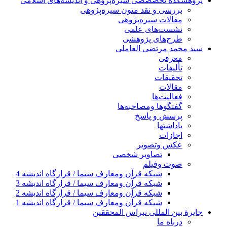
پژوهشكده تخصصصى سیره‌پژوهی و اندیشه‌های اسلامی
بررسی و نقد متون سیره‌پژوهی
مقالات سيره‌پژوهى
نشست‌های علمی
طرح‌های پژوهشی
سید محمد مرتضی العاملی
معرفی
تألیفات
تحقیقات
مقالات
فعالیت‌ها
گفتگوها ومصاحبه‌ها
پرسش و پاسخ
یاداشتها
اجازات
عكس وتصوير
تصاوير شخصى
صوت وفیلم
شبكه قرآن ومعارف سيما / قرارگاه انديشه 4
شبكه قرآن ومعارف سيما / قرارگاه انديشه 3
شبكه قرآن ومعارف سيما / قرارگاه انديشه 2
شبكه قرآن ومعارف سيما / قرارگاه انديشه 1
جايرهٔ بین المللی نبراس المحققین
درباه ما