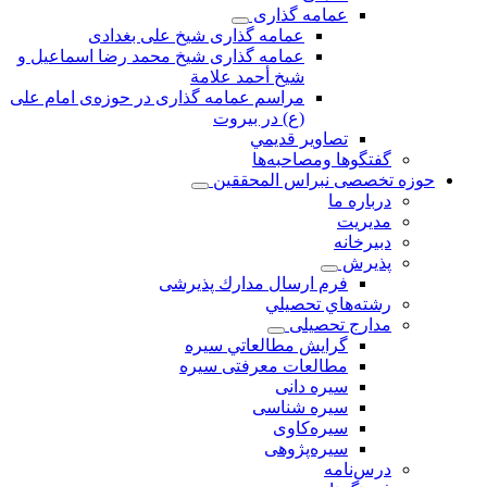
عمامه گذاری
عمامه گذاری شیخ علی بغدادی
عمامه گذاری شيخ محمد رضا اسماعيل و
شيخ أحمد علامة
مراسم عمامه گذاری در حوزه‌ی امام علی
(ع) در بیروت
تصاویر قديمي
گفتگوها ومصاحبه‌ها
حوزه تخصصی نبراس المحققین
درباره ما
مديريت
دبيرخانه
پذيرش
فرم ارسال مدارك پذيرشى
رشته‌هاي تحصيلي
مدارج تحصیلی
گرايش مطالعاتي سیره
مطالعات معرفتی سیره
سیره دانی
سیره شناسی
سیره‌کاوی
سیره‌پژوهی
درس‌نامه