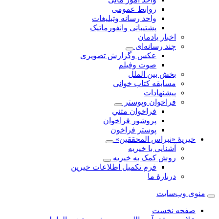
روابط عمومی
واحد رسانه وتبلیغات
پشتیبانی وانفورماتیک
اخبار يادمان
چند رسانه‌ای
عکس وگزارش تصویری
صوت وفيلم
بخش بين الملل
مسابقه کتاب خوانی
پیشنهادات
فراخوان‌ وپوستر
فراخوان متني
پروشور فراخوان
پوستر فراخون
خيريهٔ «نبراس المحققين»
آشنایی با خیریه
روش کمک به خیریه
فرم تکمیل اطلاعات خیرین
دربارهٔ ما
منوی وب‌سایت
صفحه نخست