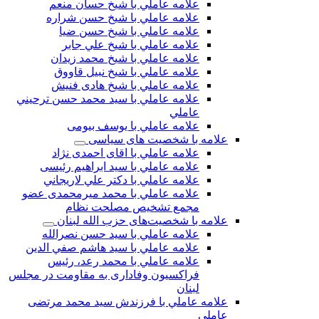
علامه عاملي با شيخ حسان منعم
علامه عاملي با شيخ حسن شراره
علامه عاملي با شيخ حسن ضيا
علامه عاملي با شيخ علي جابر
علامه عاملي با شيخ محمد زيدان
علامه عاملي با شيخ نبيل قاووق
علامه عاملي با شیخ هادی فنیش
علامه عاملي با سيد محمد حسن ترحيني
عاملي
علامه عاملي با يوسف بيومی
علامه با شخصیت های سیاسی
علامه عاملي با اقای احمدی نژاد
علامه عاملي با سید ابراهیم رئیسی
علامه عاملي با دكتر علي لاريجاني
علامه عاملي با محمد میرمحمدی عضو
مجمع تشخیص مصلحت نظام
علامه با شخصیت‌های حزب الله لبنان
علامه عاملي با سيد حسن نصرالله
علامه عاملي با سيد هاشم صفي الدين
علامه عاملي با محمد رعد، رئیس
فراکسیون وفاداری به مقاومت در مجلس
لبنان
علامه عاملي با فرزندش سید محمد مرتضی
عاملی