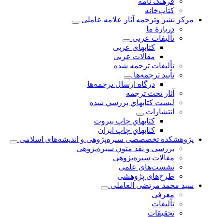
فرهنگ نامه
کتاب‌خانه
مركز نشر وترجمه آثار علامه عاملی
دربارهٔ ما
تألیفات عربی
کتابهای عربی
مقالات عربی
تألیفات ترجمه شده
تأیید ترجمه‌ها
درگاه ارسال ترجمه‌ها
آثار تحث ترجمه
ليست كتابهاي بررسي شده
انتشارات
كتابهاي چاپ بيروت
كتابهاي چاپ ايران
پژوهشكده تخصصصى سیره‌پژوهی و اندیشه‌های اسلامی
بررسی و نقد متون سیره‌پژوهی
مقالات سيره‌پژوهى
نشست‌های علمی
طرح‌های پژوهشی
سید محمد مرتضی العاملی
معرفی
تألیفات
تحقیقات