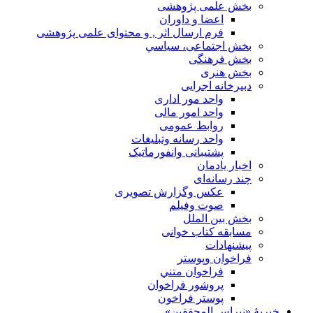
بخش علمی پژوهشی
اعضا و داوران
فرم ارسال اثر , و محتوای علمی پژوهشی
بخش اجتماعی، سياسي
بخش فرهنگی
بخش هنری
دبیرخانه اجرایی
واحد مور اداری
واحد امور مالی
روابط عمومی
واحد رسانه وتبلیغات
پشتیبانی وانفورماتیک
اخبار يادمان
چند رسانه‌ای
عکس وگزارش تصویری
صوت وفيلم
بخش بين الملل
مسابقه کتاب خوانی
پیشنهادات
فراخوان‌ وپوستر
فراخوان متني
پروشور فراخوان
پوستر فراخون
خيريهٔ «نبراس المحققين»