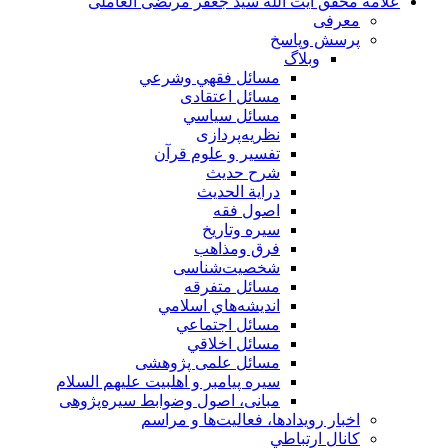
علامه محقق آیت الله سید جعفر مرتضی العاملی
معرفی
پرسش وپاسخ
وبلاگ
مسائل فقهي وشرعي
مسائل اعتقادی
مسائل سياسي
نظریه‌پردازی
تفسیر و علوم قرآن
شرح حديث
درایة الحديث
اصول فقه
سیره وتاریخ
فرق ومذاهب
شخصیت‌شناسی
مسائل متفرقه
انديشه‌هاي اسلامي
مسائل اجتماعي
مسائل اخلاقي
مسائل علمی پژوهشی
سيره پيامبر و اهلبيت علیهم السلام
مبانی، اصول وضوابط سيره‌پژوهی
اخبار رويدادها، فعاليت‌ها و مراسم
كانال ارتباطي