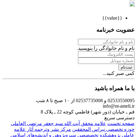
{{value}}
عضویت خبرنامه
نام و نام خانوادگی را بنویسید.
ثبت‌نام
کمی صبر کنید...
با ما همراه باشید
02533550095 و 02537735008
از ۱۰ صبح تا ۸ شب
info@nt-ameli.ir
قم ـ خيابان (دور شهر) فاطمي كوچه 22 ـ پلاک 8
دسترسی سریع
صفحه نخست
علامه محقق آیت الله سید جعفر مرتضی العاملی
حوزه تخصصی نبراس المحققین
مركز نشر وترجمه آثار علامه
عاملی
پژوهشكده تخصصصى سیره‌پژوهی و اندیشه‌های اسلامی