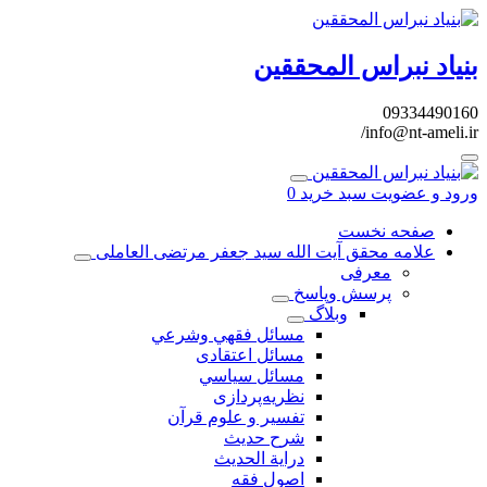
بنیاد نبراس المحققین
09334490160
info@nt-ameli.ir/
ورود و عضویت
سبد خرید
0
صفحه نخست
علامه محقق آیت الله سید جعفر مرتضی العاملی
معرفی
پرسش وپاسخ
وبلاگ
مسائل فقهي وشرعي
مسائل اعتقادی
مسائل سياسي
نظریه‌پردازی
تفسیر و علوم قرآن
شرح حديث
درایة الحديث
اصول فقه