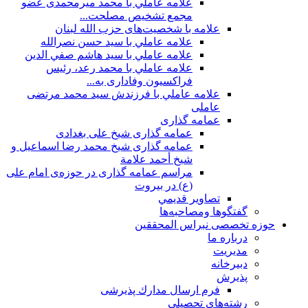
علامه عاملي با محمد میرمحمدی عضو
مجمع تشخیص مصلحت...
علامه با شخصیت‌های حزب الله لبنان
علامه عاملي با سيد حسن نصرالله
علامه عاملي با سيد هاشم صفي الدين
علامه عاملي با محمد رعد، رئیس
فراکسیون وفاداری به...
علامه عاملي با فرزندش سید محمد مرتضی
عاملی
عمامه گذاری
عمامه گذاری شیخ علی بغدادی
عمامه گذاری شيخ محمد رضا اسماعيل و
شيخ أحمد علامة
مراسم عمامه گذاری در حوزه‌ی امام علی
(ع) در بیروت
تصاویر قديمي
گفتگوها ومصاحبه‌ها
حوزه تخصصی نبراس المحققین
درباره ما
مديريت
دبيرخانه
پذيرش
فرم ارسال مدارك پذيرشى
رشته‌هاي تحصيلي