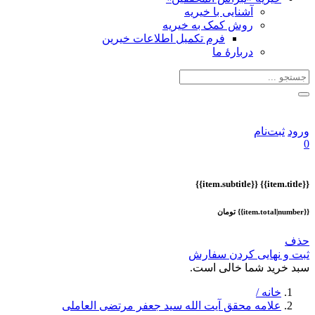
آشنایی با خیریه
روش کمک به خیریه
فرم تکمیل اطلاعات خیرین
دربارهٔ ما
ورود
ثبت‌نام
0
{{item.subtitle}}
{{item.title}}
{{item.total|number}} تومان
حذف
ثبت و نهایی کردن سفارش
سبد خرید شما خالی است.
خانه /
علامه محقق آیت الله سید جعفر مرتضی العاملی