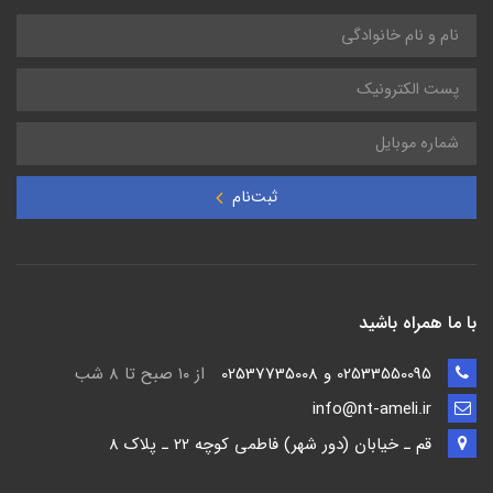
ثبت‌نام
با ما همراه باشید
02533550095 و 02537735008
از ۱۰ صبح تا ۸ شب
info@nt-ameli.ir
قم ـ خيابان (دور شهر) فاطمي كوچه 22 ـ پلاک 8