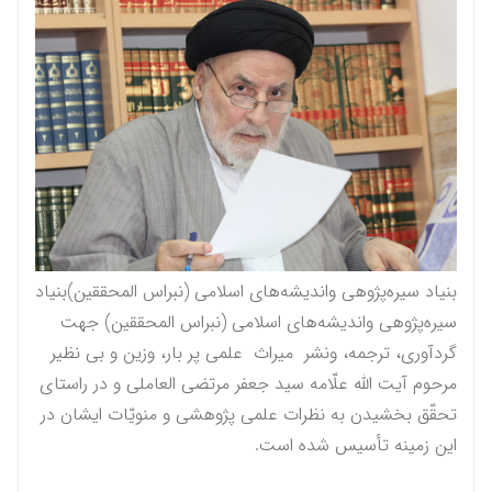
بنیاد سیره‌پژوهی واندیشه‌های اسلامی (نبراس المحققين)بنیاد
سیره‌پژوهی واندیشه‌های اسلامی (نبراس المحققين) جهت
گردآوری، ترجمه، ونشر میراث علمی پر بار، وزین و بی نظیر
مرحوم آيت الله علّامه سيد جعفر مرتضى العاملى و در راستاى
تحقّق بخشيدن به نظرات علمى پژوهشى و منویّات ايشان در
این زمینه تأسیس شده است.