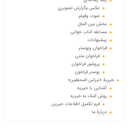
عکس وگزارش تصویری
صوت وفيلم
بخش بين الملل
مسابقه کتاب خوانی
پیشنهادات
فراخوان‌ وپوستر
فراخوان متني
پروشور فراخوان
پوستر فراخون
خيريهٔ «نبراس المحققين»
آشنایی با خیریه
روش کمک به خیریه
فرم تکمیل اطلاعات خیرین
دربارهٔ ما