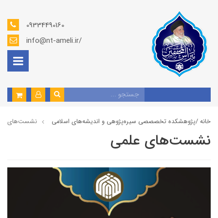
09334490160
info@nt-ameli.ir/
خانه /
پژوهشكده تخصصصى سیره‌پژوهی و اندیشه‌های اسلامی
نشست‌های عل
نشست‌های علمی