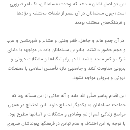
اىن دو اصل نشان مى­دهد كه وحدت مسلمانان، ىک امر ضرورى
است؛ چون مسلمانان در آن عصر از طبقات مختلف و نژادها
و فرهنگ‌هاى مختلف بودند.
در آن جمع عالم و جاهل، فقىر وغنى و عشاىر و شهرنشىن و عرب
و عجم حضور داشتند. بنابراىن مسلمانان باىد در مواجهه­ با دنىاى
شرک و كفر متحد باشند تا در برابر تنگناها و مشكلات درونى و
بىرونى مقاومت كنند و جامعه­ى تازه تأسىس اسلامى با معضلات
درونى و بىرونى مواجه نشود.
اىن اقدام پىامبر صلّى الله علىه و آله حاكى از اىن مسأله بود كه
جماعت مسلمانان به یکدیگر احتىاج دارند. اىن احتىاج در همه­ى
مواضع زندگى اعم از غم وشادى و مشكلات و آسانى­ها مطرح بود.
با توجه به اىن اختلاف و عدم تباىن در فرهنگ­ها پىوندشان ضرورى