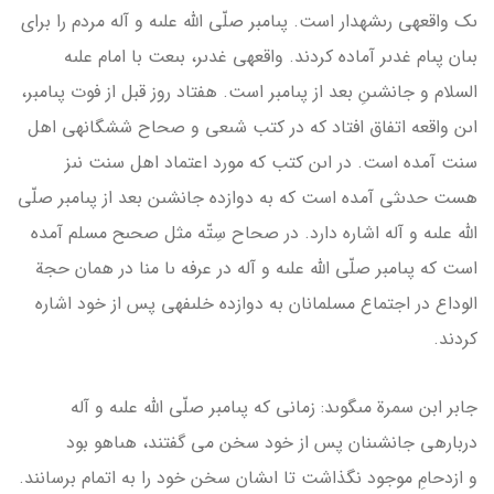
ىک واقعه­ى رىشه­دار است. پىامبر صلّى الله علىه و آله مردم را براى
بىان پىام غدىر آماده كردند. واقعه­ى غدىر، بىعت با امام علىه
السلام و جانشىنِ بعد از پىامبر است. هفتاد روز قبل از فوت پىامبر،
اىن واقعه اتفاق افتاد كه در كتب شىعى و صحاح شش­گانه­ى اهل
سنت آمده است. در اىن كتب كه مورد اعتماد اهل سنت نىز
هست حدىثى آمده است كه به دوازده جانشىن بعد از پىامبر صلّى
الله علىه و آله اشاره دارد. در صحاح سِتّه مثل صحىح مسلم آمده
است كه پىامبر صلّى الله علىه و آله در عرفه ىا منا در همان حجة
الوداع در اجتماع مسلمانان به دوازده خلىفه­ى پس از خود اشاره
كردند.
جابر ابن سمرة مى‏گوىد: زمانى كه پىامبر صلّى الله علىه و آله
درباره­ى جانشىنان پس از خود سخن مى گفتند، هىاهو بود
و ازدحامِ موجود نگذاشت تا اىشان سخن خود را به اتمام برسانند.