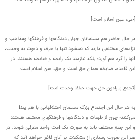
[حق، عین اسلام است]
در حال حاضر هم مسلمانان جهان دىدگاه­ها و فرهنگ­ها ومذاهب و
نژادهاى مختلفى دارند كه نمى­شود تنها با حرف و دعوت به وحدت،
آن­ها را گرد هم آورد؛ بلكه نىازمند ىک رابطه و ضابطه هستند. در
اىن قاعده، ضابطه همان حق است و حق، عىن اسلام است.
[تجمع پیرامون حق جهت حفظ وحدت امت]
به هر حال اىن اجتماع بزرگ مسلمان اختلاف­هاىى با هم پىدا
مى‌كنند؛ چون از طبقات و دىدگاه­ها و فرهنگ­هاى مختلف هستند
و اىن جمع مختلف باىد به صورت ىک امت واحد معرفى شوند. در
غىر اىن صورت بسىارى از مشكلات بر آنان فائق خواهد آمد كه