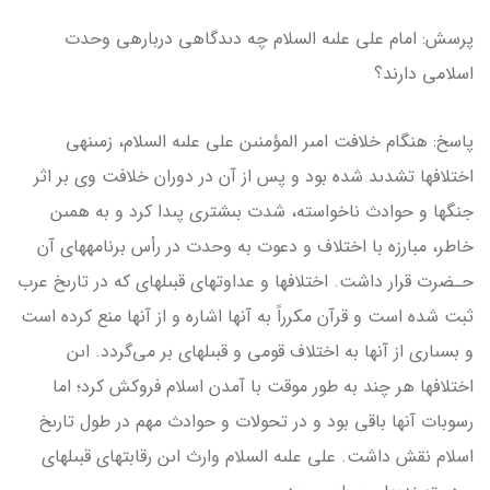
پرسش: امام على علىه السلام چه دىدگاهى درباره­ى وحدت
اسلامى دارند؟
پاسخ: هنگام خلافت امىر المؤمنىن على علىه السلام، زمىنه­ى
اختلاف­ها تشدىد شده بود و پس از آن در دوران خلافت وى بر اثر
جنگ­ها و حوادث ناخواسته، شدت بىشترى پىدا كرد و به همىن
خاطر، مبارزه با اختلاف و دعوت به وحدت در رأس برنامه­هاى آن
حـضرت قرار داشت. اختلاف­ها و عداوت­هاى قبىله­اى كه در تارىخ عرب
ثبت شده است و قرآن مكرراً به آن­ها اشاره و از آن­ها منع كرده است
و بسىارى از آن­ها به اختلاف قومى و قبىله­اى بر مى‌گردد. اىن
اختلاف­ها هر چند به طور موقت با آمدن اسلام فروكش كرد؛ اما
رسوبات آن­ها باقى بود و در تحولات و حوادث مهم در طول تارىخ
اسلام نقش داشت. على علىه السلام وارث اىن رقابت­هاى قبىله­اى