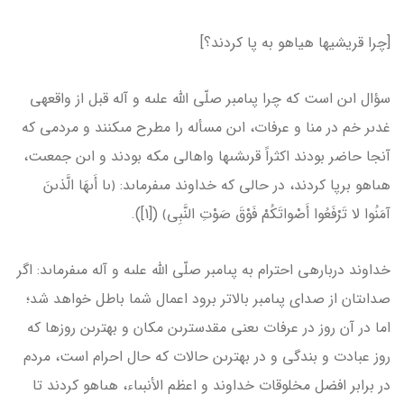
[چرا قریشی­ها هیاهو به پا کردند؟]
سؤال اىن است كه چرا پىامبر صلّى الله علىه و آله قبل از واقعه­ى
غدىر خم در منا و عرفات، اىن مسأله را مطرح مى­كنند و مردمى كه
آنجا حاضر بودند اكثراً قرىشى­ها واهالى مكه بودند و اىن جمعىت،
هىاهو برپا كردند، در حالى كه خداوند مى‏فرماىد: ﴿ىا أَىهَا الَّذىنَ
آمَنُوا لا تَرْفَعُوا أَصْواتَكُمْ فَوْقَ صَوْتِ النَّبِي﴾ ([1]).
خداوند درباره­ى احترام به پىامبر صلّى الله علىه و آله مى­فرماىد: اگر
صداىتان از صداى پىامبر بالاتر برود اعمال شما باطل خواهد شد؛
اما در آن روز در عرفات ىعنى مقدس­ترىن مكان و بهترىن روزها كه
روز عبادت و بندگى و در بهترىن حالات كه حال احرام است، مردم
در برابر افضل مخلوقات خداوند و اعظم الأنبىاء، هىاهو كردند تا