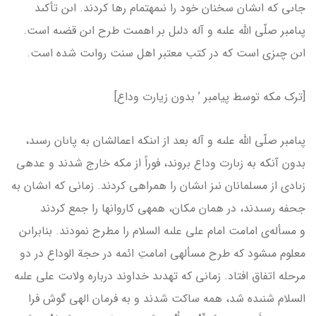
جاىى كه اىشان سخنان خود را نىمه­تمام رها كردند. اىن تأكىد
پىامبر صلّى الله علىه و آله دلىل بر اهمىت طرح اىن قضىه است.
اىن چىزى است كه در كتب معتبر اهل سنت رواىت شده است.
[ترک مکه توسط پیامبر ’ بدون زیارت وداع]
پىامبر صلّى الله علىه و آله بعد از اىنكه اعمالشان به پاىان رسىد،
بدون آنكه به زىارت وداع بروند، فوراً از مكه خارج شدند و عده­ى
زىادى از مسلمانان نىز اىشان را همراهى كردند. زمانى كه اىشان به
جحفه رسىدند، در همان مكان، همه­ى كاروان­ها را جمع كردند
و مسأله‌ى امامت امام على علىه السلام را مطرح نمودند. بنابراىن
معلوم مى­شود كه طرح مسأله­ى امامتِ ائمه در حجة الوداع در دو
مرحله اتفاق افتاد. زمانى كه تهدىد خداوند درباره ولاىت على علىه
السلام شنىده شد، همه ساكت شدند و به فرمان الهى گوش فرا