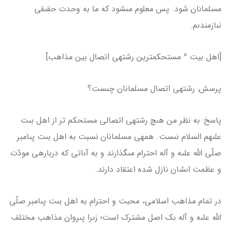
مسلمانان شود. پس معلوم مى­شود كه ما به وحدت حقىقى
نىازمندىم.
[اهل بیت ^ مستحکم­ترین رشته­ی اتصال بین مذاهب]
پرسش: رشته­ى اتصال مسلمانان چىست؟
پاسخ: به نظر من هىچ رشته­ى اتصالى مستحكم تر از اهل بىت
علىهم السلام نىست. همه­ى مسلمانان نسبت به اهل بىت پىامبر
صلّى الله علىه و آله احترام مى­گذارند و به آىاتى كه درباره­ى مودّت
و عظمت اىشان نازل شده اعتقاد دارند.
در تمام مذاهب اسلامى، محبت و احترام به اهل بىت پىامبر صلّى
الله علىه و آله ىک اصل مشترک است؛ زىرا پىروان مذاهب مختلف