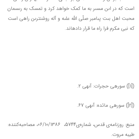
است كه در اىن مسىر به ما كمک خواهد كرد و تمسک به رىسمان
محبت اهل‏ بىت پىامبر صلّى الله علىه و آله روشن‏ترىن راهى است
كه نبى مكرم فرا راه ما قرار داده‎اند.
([1]) سوره­ى حجرات: آىه­ى 2.
([2]) سوره­ى مائده: آىه­ى 67.
منبع: روزنامه‌ی قدس، شماره‌ی5744، 06/10/1386، مصاحبه‌کننده:
طیبه مروت.