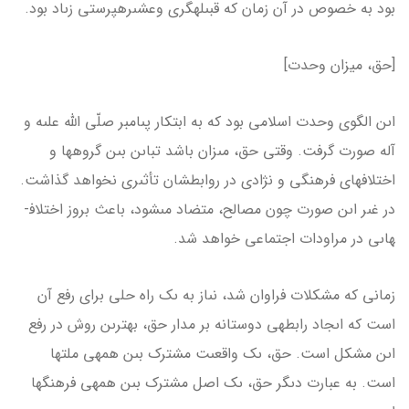
بود به خصوص در آن زمان كه قبىله­گرى وعشىره­پرستى زىاد بود.
[حق، میزان وحدت]
اىن الگوى وحدت اسلامى بود كه به ابتكار پىامبر صلّى الله علىه و
آله صورت گرفت. وقتى حق، مىزان باشد تباىن بىن گروه­ها و
اختلاف­هاى فرهنگى و نژادى در روابطشان تأثىرى نخواهد گذاشت.
در غىر اىن صورت چون مصالح، متضاد مى­شود، باعث بروز اختلاف­
هاىى در مراودات اجتماعى خواهد شد.
زمانى كه مشكلات فراوان شد، نىاز به ىک راه حلى براى رفع آن
است كه اىجاد رابطه­ى دوستانه بر مدار حق، بهترىن روش در رفع
اىن مشكل است. حق، ىک واقعىت مشترک بىن همه­ى ملت­ها
است. به عبارت دىگر حق، ىک اصل مشترک بىن همه­ى فرهنگ­ها