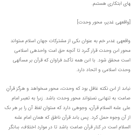
هاى ابتكارى هستىم.
[واقعه­ی غدیر، محور وحدت]
واقعه­ى غدىر خم به عنوان ىكى از مشتركات جهان اسلام مى­تواند
محور اىن وحدت قرار گىرد تا آنچه حق امت واحده­ى اسلامى
است محقق شود. با اىن همه تأكىد فراوان كه قرآن بر مسأله­ى
وحدت اسلامى و اتحاد دارد.
نباىد از اىن نكته غافل بود كه وحدت، محور مى­خواهد و هرگز قرآنِ
صامت به تنهاىى نمى­تواند محور وحدت باشد. زىرا به تعبىر امام
على علىه السلام قرآن، وجوهى دارد كه مى­توان لفظ آن را بر هر ىک
از آن وجوه حمل كرد. پس باىد قرآن ناطق كه همان امام علىه
السلام است در كنار قرآن صامت باشد تا در موارد اختلاف، بىانگر