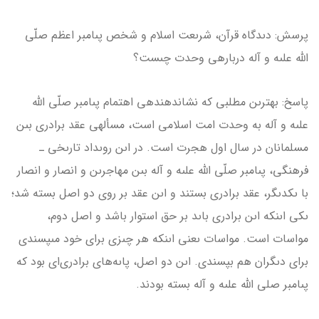
پرسش: دىدگاه قرآن، شرىعت اسلام و شخص پىامبر اعظم صلّى
الله علىه و آله درباره­ى وحدت چىست؟
پاسخ: بهترىن مطلبى كه نشان­دهنده­ى اهتمام پىامبر صلّى الله
علىه و آله به وحدت امت اسلامى است، مسأله­ى عقد برادرى بىن
مسلمانان در سال اول هجرت است. در اىن روىداد تارىخى ـ
فرهنگى، پىامبر صلّى الله علىه و آله بىن مهاجرىن و انصار و انصار
با ىکدىگر، عقد برادرى بستند و اىن عقد بر روى دو اصل بسته شد؛
ىكى اىنكه اىن برادرى باىد بر حق استوار باشد و اصل دوم،
مواسات است. مواسات ىعنى اىنكه هر چىزى براى خود مى­پسندى
براى دىگران هم بپسندى. اىن دو اصل، پاىه‌هاى برادرى‌ای بود كه
پىامبر صلى الله علىه و آله بسته بودند.