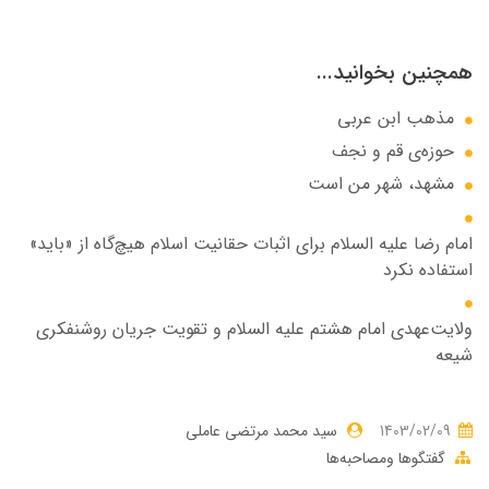
همچنین بخوانید...
مذهب ابن عربى
حوزه‌ى قم و نجف
مشهد، شهر من است
امام رضا عليه السلام براى اثبات حقانيت اسلام هيچ‌گاه از «بايد»
استفاده نکرد
ولايت‌عهدى امام هشتم عليه السلام و تقويت جريان روشنفكرى
شيعه
1403/02/09
سید محمد مرتضی عاملی
گفتگوها ومصاحبه‌ها