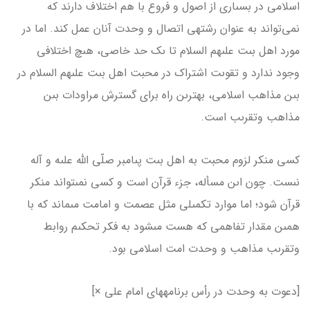
اسلامى در بسىارى از اصول و فروع با هم اختلاف دارند كه
نمى‌تواند به عنوان رشته­ى اتصال و وحدت آنان عمل كند. اما در
مورد اهل بىت علىهم السلام تا ىک حد خاصى، هىچ اختلافى
وجود ندارد و تقوىت اشتراک در محبت اهل بىت علىهم السلام در
بىن مذاهب اسلامى، بهترىن راه براى گسترش مراودات بىن
مذاهب وتقرىب است.
كسى منكر لزوم محبت به اهل بىت پىامبر صلّى الله علىه و آله
نىست. چون اىن مسأله، جزء قرآن است و كسى نمى­تواند منكر
قرآن شود؛ اما موارد تكمىلى مثل عصمت و امامت مى­ماند كه با
همىن مقدار تفاهمى كه هست مى­شود به فكر تحكىم روابط
وتقرىب مذاهب و وحدت امت اسلامى بود.
[دعوت به وحدت در رأس برنامه­های امام علی ×]