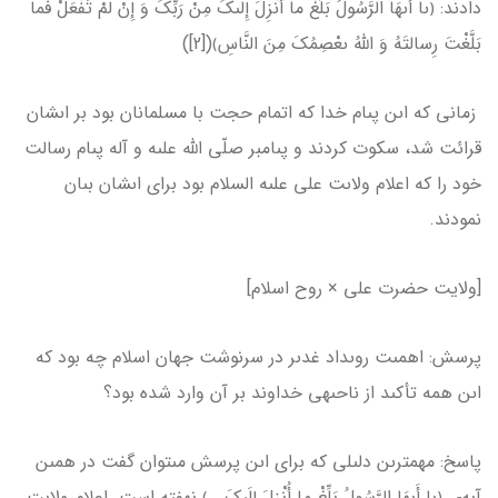
دادند: ﴿ىا أَىهَا الرَّسُولُ بَلِّغْ ما أُنْزِلَ إِلَىكَ مِنْ رَبِّكَ وَ إِنْ لَمْ تَفْعَلْ فَما
بَلَّغْتَ رِسالتَهُ وَ اللهُ ىعْصِمُكَ مِنَ النَّاسِ﴾([2])
زمانى كه اىن پىام خدا كه اتمام حجت با مسلمانان بود بر اىشان
قرائت شد، سكوت كردند و پىامبر صلّى الله علىه و آله پىام رسالت
خود را كه اعلام ولاىت على علىه السلام بود براى اىشان بىان
نمودند.
[ولایت حضرت علی × روح اسلام]
پرسش: اهمىت روىداد غدىر در سرنوشت جهان اسلام چه بود كه
اىن همه تأكىد از ناحىه­ى خداوند بر آن وارد شده بود؟
پاسخ: مهم­ترىن دلىلى كه براى اىن پرسش مى­توان گفت در همىن
آىه‌ى ﴿ىا أَىهَا الرَّسُولُ بَلِّغْ ما أُنْزِلَ إِلَىكَ...﴾ نهفته است. اعلام ولاىت