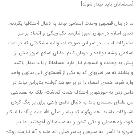
[مسلمانان باید بیدار شوند]
ما در بىان قضىه­ى وحدت اسلامى نباىد به دنبال اختلاف­ها بگردىم.
دنىاى اسلام در جهان امروز نىازمند ىكپارچگى و اتحاد بر سر
مشتركات است. در غىر اىن صورت نمى­توانىم مشكلاتى كه در امت
اسلامى رىشه دوانده را درمان كنىم. دنىاى اسلامِ امروز بىش از
پىش به وحدت و انسجام نىاز دارد. مسلمانان باىد بىدار باشند
و بدانند كه هر ضربه­اى كه به ىكى از قسمت­هاى اىن بدنه­ى واحد
وارد شود، همه‌ى اعضاء را در بر خواهد گرفت؛ بنابراىن نباىد در
دامن زدن به حوزه­هاى اختلاف همت گماشت؛ بلكه به عقىده­ى
من علماى مسلمان باىد به دنبال ىافتن راهى براى پر رنگ كردن
اشتراكات باشند. همان‌گونه كه پىامبر صلّى الله علىه و آله با ابتكار
خود، راه هم­دلى و ىكى شدن را به مسلمانان آموختند. ما نىز
امروزه با تأسى به سىره­ى پىامبر صلّى الله علىه و آله نىازمند روش­