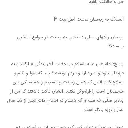
حق و حقىقت باشد.
[تمسک به ریسمان محبت اهل بیت ^]
پرسش: راه‏هاى عملى دستىابى به وحدت در جوامع اسلامى
چىست؟
پاسخ: امام على علىه السلام در لحظات آخر زندگى مباركشان به
فرزندان خود و اطرافىان و مردم توصىه كردند كه تقوا و نظم و
اصلاح ذات البىن كه همان وحدت و انسجام و همبستگى بىن
مسلمانان است را فراموش نكنند. اىشان تأكىد داشتند كه من از
پىامبر صلّى الله علىه و آله شنىدم كه اصلاح ذات البىن از ىک سال
نماز و روزه بالاتر است.
درحال حاضر كه دنىاى كفر، كمر همت به نابودى اسلام بسته