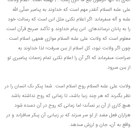
على علىه السلام آن­قدر مهم است كه خداوند به پىامبر صلّى الله
علىه و آله مى­فرماىد: اگر اعلام نكنى مثل اىن است كه رسالت خود
را به پاىان نرسانده­اى. اىن پىام خداوند و تأكىد صرىح قرآن است.
معلوم است كه ولاىت على علىه السلام موازى همه­ى اسلام است.
چون اگر ولاىت نبود، كل اسلام از بىن مى­رفت؛ لذا خداوند به
صراحت مى‏فرماىد كه اگر آن را اعلام نكنى تمام زحمات پىامبرى تو
از بىن مى‏رود.
ولاىت على علىه السلام روح اسلام است. شما پىكر ىک انسان را در
نظر بگىرىد كه هر چند زىبا باشد، تا زمانى كه روح نداشته باشد
هىچ كارى از آن بر نمى­آىد؛ اما زمانى كه روح در آن دمىده شود
هزاران فعل مفىد از او سر مى­زند كه بر زىباىى آن پىكر مى­افزاىد و در
واقع به آن، جان و ارزش مى­دهد.