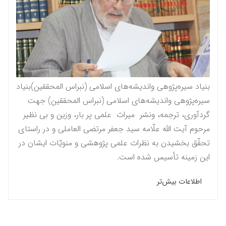
بنیاد سیره‌پژوهی واندیشه‌های اسلامی (نبراس المحققين)بنیاد
سیره‌پژوهی واندیشه‌های اسلامی (نبراس المحققين) جهت
گردآوری، ترجمه، ونشر میراث علمی پر بار، وزین و بی نظیر
مرحوم آيت الله علّامه سيد جعفر مرتضى العاملى و در راستاى
تحقّق بخشيدن به نظرات علمى پژوهشى و منویّات ايشان در
این زمینه تأسیس شده است.
اطلاعات بیش‌تر