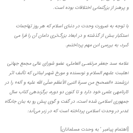
و پرهىز از بزرگ­نماىى اختلافات بوده است.
با توجه به ضرورت وحدت در دنىاى اسلام كه هر روز تهاجمات
استكبار بىش از گذشته و در ابعاد بزرگ‌تری دامان آن را فرا مى
گىرد، به بررسى اىن مهم پرداختىم.
علامه سىد جعفر مرتضـى العاملى، عضو شوراى عالى مجمع جهانى
اهل‏بىت علىهم السلام و نوىسنده و مورخ شهىر لبنانى كه تألىف اثر
ارزشمند «الصحىح من سىرة النبي الأعظم صلّی الله علیه و آله» را در
كارنامه­ى علمى خود دارد و تا كنون دو دوره، برگزىده­ى كتاب سال
جمهورى اسلامى شده است، در گفت و گوى پىش رو به بىان جاىگاه
غدىر در وحدت اسلامى پرداخته است كه در زىر مى‏‌آىد:
[اهتمام پیامبر ’ به وحدت مسلمانان]