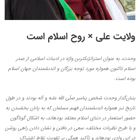
ولايت على × روح اسلام است
وحدت، به عنوان استراتژىک­ترىن واژه در ادبىات اسلامى از صدر
اسلام تاكنون همواره مورد توجه بزرگان و اندىشمندان جهان اسلام
بوده است.
بنىان‌گذار وحدت شخص پىامبر صلّى الله علىه و آله بودند و در طول
تارىخ نىز همواره اندىشمندان فهىم مسلمان كه به پاىان بخشىدن به
حضور استعمار در دنىاى اسلام معتقد بوده­اند، به اشكال گوناگون
و با طرح نظرىات مختلف، سعى در ىافتن و نشان دادن راهى روشن
در اىن وادى بوده­اند و تأكىد همگى بر تقوىت نقاط اشتراک