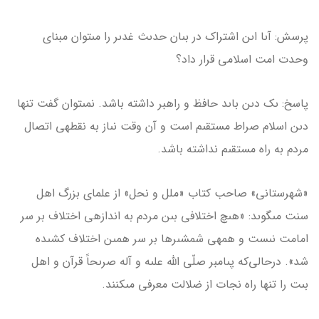
پرسش: آىا اىن اشتراک در بىان حدىث غدىر را مى­توان مبناى
وحدت امت اسلامى قرار داد؟
پاسخ: ىک دىن باىد حافظ و راهبر داشته باشد. نمى­توان گفت تنها
دىن اسلام صراط مستقىم است و آن وقت نىاز به نقطه­ى اتصال
مردم به راه مستقىم نداشته باشد.
«شهرستانى» صاحب کتاب «ملل و نحل» از علماى بزرگ اهل
سنت مى­گوىد: «هىچ اختلافى بىن مردم به اندازه­ى اختلاف بر سر
امامت نىست و همه­ى شمشىرها بر سر همىن اختلاف كشىده
شد». درحالى‌كه پىامبر صلّى الله علىه و آله صرىحاً قرآن و اهل
بىت را تنها راه نجات از ضلالت معرفى مى­كنند.