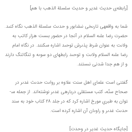
[رابطه‌ی حدیث غدیر و حدیث سلسلة الذهب با هم]
شما به واقعه­ى تارىخى نىشابور و حدىث سلسلة الذهب نگاه كنىد.
حضرت رضا علىه السلام در آنجا در حضور بىست هزار كاتب به
ولاىت به عنوان شرط پذىرش توحىد اشاره مى­كنند. در نگاه امام
رضا علىه السلام ولاىت و توحىد رابطه‏اى دو سوىه و تنگاتنگ دارند
و از هم جدا شدنى نىستند.
گفتنى است علماى اهل سنت علاوه بر رواىت حدىث غدىر در
صحاح ستّه، كتب مستقلى درباره­ى غدىر نوشته‌اند. از جمله مى­
توان به طبرىِ مورخ اشاره كرد كه در جلد 28 كتاب خود به سند
حدىث غدىر و راوىان آن اشاره كرده است.
[جایگاه حدیث غدیر در وحدت]