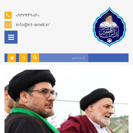
09334490160
info@nt-ameli.ir/