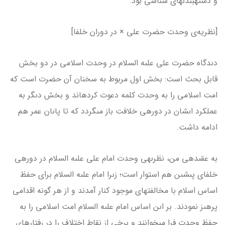
و دسته­بندى­هاى سىاسى بود.
[نظریه‌ی وحدت حضرت علی × در دوران خلفا]
دىدگاه حضرت على علىه السلام در وحدت اسلامى در دو بخش
قابل بحث است: بخش اول مربوط به سخنان آن حضرت است كه
امت اسلامى را به وحدت كلمه دعوت كرده­اند و بخش دىگر به
عملكرد اىشان در دوره­ى خلافت باز مى­گردد كه تا پاىان عمر هم
ادامه داشت.
به عقىده­ى من، نظرىه­ى وحدت امام على علىه السلام در دوره­ى
خلفاى پىشىن هم استوار است؛ زىرا امام علىه السلام براى حفظ
اساس اسلام با مخالفت­هاى موجود كنار آمدند و از هر گونه اقدامى
پرهىز نمودند. بر اىن اساس امام علىه السلام امت اسلامى را به
حفظ وحدت فرا مى­خوانند و برخى از نقاط اختلاف را در رفتارهاى