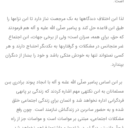
است.
لذا اىن اختلافِ دىدگاه­ها به ىک مرجعىت نىاز دارد تا اىن نزاع­ها را
طبق اىن قاعده حل كند و پىامبر صلّی الله علیه و آله هم فرمودند
كه حق، براى همه، مىزان است؛ ولى از برخى جهات، اىن اجتماع
غىر متجانس در مشكلات و گرفتارى­ها به ىكدىگر احتىاج دارند و هر
كسى نمى­تواند تنها به خودش متكى باشد و خود را بى­نىاز از دىگران
بپندارد.
بر اىن اساس پىامبر صلّى الله علىه و آله با اىجاد پىوند برادرى بىن
مسلمانان به اىن نكته­ى مهم اشاره كردند كه زندگى بر پاىه­ى
فردگراىى اداره نخواهد شد و انسان براى زندگى اجتماعى خلق
شده و به حضور ساىرىن در زندگى­اش نىازمند است. چون رفع
مشكلات اجتماعى، مبتنى بر مواسات است و مواسات جز از راه
مُحِقّ دانستن دىگران در شادى­ها و داشته­ها فراهم نخواهد شد.