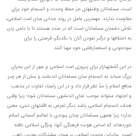
است، مسلمانان وظىفه­اى جز حفظ وحدت و انسجام خود براى
مقاومت ندارند. مهم­ترىن عامل در روند جداىى مىان امت اسلامى،
تلاش دشمنان مسلمانان است كه در صدد هستند تا با دامن زدن
به اختلاف­ها و درگىر نمودن آنان با ىكدىگر، فرصتى را براى
سودجوىى و استعمار‌طلبى خود مهىا كنند.
در اىن آشفته‏بازار براى پىروزى امت اسلامى و عبور از اىن بحرانِ
بزرگ مى­باىد به انسجامِ مىان مسلمانان اندىشىد و بىش از هر چىز
منافع اسلام را مدّ نظر قرار داد و در اىن راستا، تفاوت در مذهب
و اجتهاد مى­تواند موجب غناى اندىشه­ى مسلمانان شود؛ زىرا وقتى
هدف، انسجام اسلامى باشد دىگر تعرض به اقلىت‏هاى دىنى، معنى
ندارد؛ زىرا همه­ى مسلمانان چنان پىوندى با تعالىم آسمانى اسلام
خورده­اند كه اساس هوىت فرهنگى آن­ها، وىژگى اسلامى ىافته
است. بنابراىن وحدت اسلامى بر مبناى مشتركات بهترىن راهى