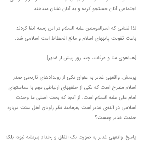
اجتماعى آنان جستجو كرده و به آنان نشان مى­دهند.
لذا نقشى كه امىرالمومنىن علىه السلام در اىن زمىنه اىفا كردند
باعث تقوىت پاىه­هاى اسلام و مانع انحطاط امت اسلامى شد.
[هیاهوی منا و عرفات، چند روز پیش از غدیر]
پرسش: واقعه­ى غدىر به عنوان ىكى از روىدادهاى تارىخى صدر
اسلام مطرح است كه ىكى از حلقه­هاى ارتباطى مهم با سىاست­هاى
امام على علىه السلام است. از آنجا كه بحث اصلى ما وحدت
اسلامى در آىنه‌ى غدىر است بفرماىىد نظر راوىان اهل سنت درباره
حدىث غدىر چىست؟
پاسخ: واقعه­ى غدىر به صورت ىک اتفاق و رخدادِ بى­رىشه نبود؛ بلكه