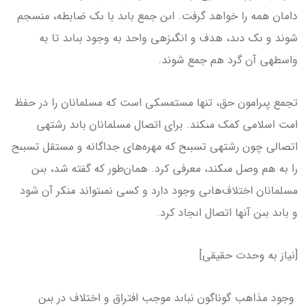
دامان همه را خواهد گرفت. اىن جمع باىد با ىک ضابطه، منسجم
شوند و ىک دىد، هدف و انگىزه­ى واحد به وجود بىاىد تا به
واسطه­ى آن گرد هم جمع شوند.
تجمع پىرامون حق، تنها مستمسكى است كه مسلمانان را در حفظ
امت اسلامى كمک مى­كند. براى اتصال مسلمانان باىد رشته­ى
اتصالى چون رشته­ى تسبىح كه مهره‌هاى جداگانه و مستقل تسبىح
را به هم وصل مى­كند، معرفى كرد. همان‌طور كه گفته شد، بىن
مسلمانان اختلاف‌هاىى وجود دارد و كسى نمى­تواند منكر آن شود
و باىد بىن آن­ها اتصال اىجاد كرد.
[نیاز به وحدت حقیقی]
وجود مذاهب گوناگون نباىد موجب افتراق و اختلاف در بىن