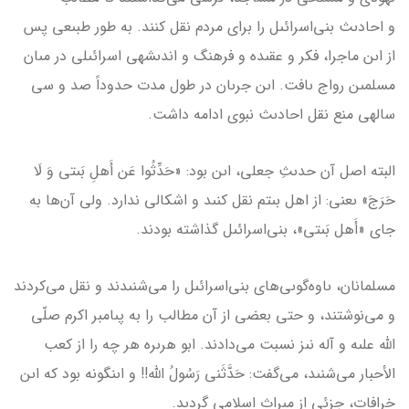
و احادىث بنى‌اسرائىل را براى مردم نقل كنند. به طور طبىعى پس
از اىن ماجرا، فكر و عقىده و فرهنگ و اندىشه­ى اسرائىلى در مىان
مسلمىن رواج ىافت. اىن جرىان در طول مدت حدوداً صد و سى
ساله­ى منع نقل احادىث نبوى ادامه داشت.
البته اصل آن حدىثِ جعلى، اىن بود: «حَدِّثُوا عَن أَهلِ بَىتى وَ لَا
حَرَجَ» ىعنى: از اهل بىتم نقل كنىد و اشكالى ندارد. ولى آن‌ها به
جاى «أَهل بَىتى»، بنى‌اسرائىل گذاشته بودند.
مسلمانان، ىاوه‌گوىى‌هاى بنى‌اسرائىل را مى‌شنىدند و نقل مى‌كردند
و مى‌نوشتند، و حتى بعضى از آن مطالب را به پىامبر اكرم صلّى
الله علىه و آله نىز نسبت مى‌دادند. ابو هرىره هر چه را از كعب
الأحبار مى‌شنىد، مى‌گفت: حَدَّثَنى رَسُولُ ‌الله!! و اىن­گونه بود كه اىن
خرافات، جزئى از مىراث اسلامى گردىد.