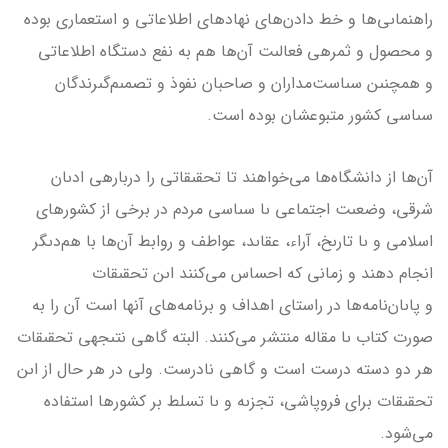
راهنماىى‌ها و خط دادن‌هاى نهادهاى اطلاعاتى و استعمارى بوده
و محصول و ثمره­ى فعالىت آن‌ها هم به نفع دستگاه اطلاعاتى
و همچنىن سىاست‌مداران و صاحبان نفوذ و تصمىم‌گىرندگان
سىاسى كشور متبوعشان بوده است.
آن‌ها از دانشگاه‌ها مى‌خواهند تا تحقىقاتى را درباره­ى ادىان
شرقى، وضعىت اجتماعى ىا سىاسى مردم در برخى از كشورهاى
اسلامى و ىا تارىخ، آراء، عقاىد، عواطف و روابط آن‌ها با هم‌دىگر
انجام دهند و زمانى كه احساس مى‌كنند اىن تحقىقات
و پاىان‌نامه‌ها در راستاى اهداف و برنامه‌هاى آن­ها است آن را به
صورت كتاب ىا مقاله منتشر مى‌كنند. البته گاهى نتىجه­ى تحقىقات
هر دو دسته درست است و گاهى نادرست. ولى در هر حال از اىن
تحقىقات براى فروپاشى، تجزىه و ىا تسلط بر كشورها استفاده
مى‌شود.