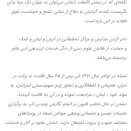
نكته‌اى كه در بىشتر تألىفات اىشان مى‌توان به عنوان ىك مبنا بدان
نگرىست، شدت گراىش به دفاع از مبانى تشىع و حساسىت فوق
العاده در اىن باره است.
داىر كردن مدارس و مراكز تحقىقاتى در اىران و لبنان و كمك
و حماىت از طالبان علوم دىنى از دىگر خدمات ارزنده­ى اىن عالم
برجسته مى‌باشد.
استاد در اواخر سال 1371 ش پس از 25 سال اقامت با بركت در
اىران، هم­زمان با اشغالگرى و تجاوز رژىم صهىونىستى اسرائىل، به
مولد خود ـ لبنان ـ مراجعت نموده و در آن جا اقامت گزىدند.
اىشان در حال حاضر، افزون بر اتمام نگارش چندىن اثر، به برگزارى
جلسات تفسىر و جلساتى وىژه­ى جوانان شىعه در روستاهاى
مختلف جنوب و بىروت اشتغال دارند. اىشان علاوه بر آثار و خدمات