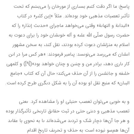
پاسخ: ما اگر دقت كنىم بسىارى از مورخان را مى‌بىنىم كه تحت
تأثىر تعصبات مذهبى خود بوده‌اند. مثلاً «إبن كثىر» در کتاب
«البداىة و النهاىة» وقتى مى‌خواهد ماجراى «حدىث إنذار» را كه
حضرت رسول صلّى الله علىه و آله خوىشان خود را براى دعوت به
اسلام به منزلشان دعوت كرده بودند، نقل كند، به سخن مشهور
اىشان كه مى‌رسد مى‌نوىسد: پىامبر فرمودند: «هر كس مرا در اىن
كار ىارى دهد، برادر من و چنىن و چنان خواهد بود»([9]) و كلمه­ى
خلىفه و جانشىن را از آن حذف مى‌كند؛ حال آن كه کتاب «جامع
البىان» كه منبع نقل او بوده آن را به شكل دىگرى طرح كرده است.
و به خوبى مى‌توان تعصب حنبلى او را مشاهده كرد. ىعنى
تعصب مذهبى و دىنى حتى در ثبت حقاىق تارىخى تأثىر­گذار بوده
و هر جا آن‌ها دچار شک و تردىد مى‌شده‌اند ىا به نحوى با عقاىد
آن‌ها هم‌سو نبوده است به حذف و تحرىف تارىخ اقدام