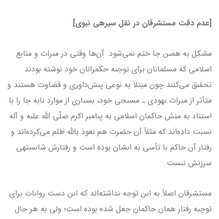
[عدم دقت مستشرقان در نقل سیره­ی نبوی]
مشكل به همىن جا ختم نمى‌شود. آن‌ها وقتى در مىراث و منابع
اسلامى كه مسلمانان براى توجىه حكمرانان خود نوشته بودند
تحقىق مى‌كنند چون مبتلا به نوعى پىش‌داورى و قضاوت هستند و
متأثر از مىراث ىهودى ـ مسىحى خود، بسىارى از موارد نابه جا را با
استناد به منش حاكمان اسلامى به پىامبر اكرم صلّى الله علىه و آله
نسبت داده‌اند كه مثلاً آن حضرت هم نعوذ بالله ظلم مى‌كرده‌اند و
رفتار آن حاكم با تأسى به اىشان بوده است و رفتارش شاىسته­ى
سرزنش نىست.
مستشرقان اصلاً به اىن توجه نداشته‌اند كه اىن دست رواىات براى
توجىه رفتار همان حاكمان جعل شده بوده است؛ ولى به هر حال