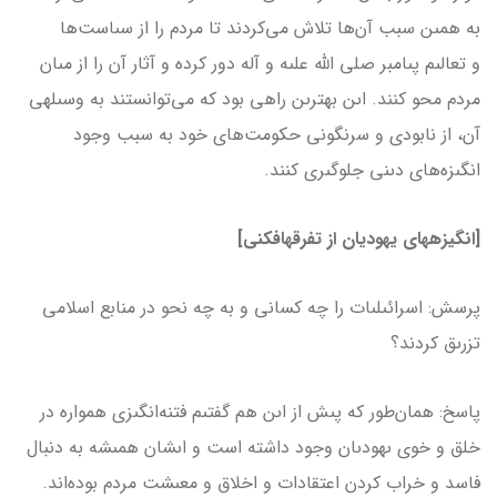
به همىن سبب آن‌ها تلاش مى‌كردند تا مردم را از سىاست‌ها
و تعالىم پىامبر صلى الله علىه و آله دور كرده و آثار آن را از مىان
مردم محو كنند. اىن بهترىن راهى بود كه مى‌توانستند به وسىله­ى
آن، از نابودى و سرنگونى حكومت‌هاى خود به سبب وجود
انگىزه‌هاى دىنى جلوگىرى كنند.
[انگیزه­های یهودیان از تفرقه­افکنی]
پرسش: اسرائىلىات را چه كسانى و به چه نحو در منابع اسلامى
تزرىق كردند؟
پاسخ: همان‌طور كه پىش از اىن هم گفتىم فتنه‌انگىزى همواره در
خلق و خوى ىهودىان وجود داشته است و اىشان همىشه به دنبال
فاسد و خراب كردن اعتقادات و اخلاق و معىشت مردم بوده‌اند.