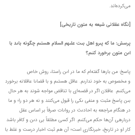
مى‌كرده‌اند.
[نگاه عقلانی شیعه به متون تاریخی]
پرسش: ما كه پىرو اهل بىت علىهم السلام هستىم چگونه باىد با
اىن متون برخورد كنىم؟
پاسخ: من بارها گفته‌ام كه ما در اىن راستا، روش خاص
و مخصوص به خود ندارىم. عاقل هستىم و با قضاىا عاقلانه برخورد
مى‌كنىم. عاقلان اگر در قضىه‌اى با تناقض مواجه شوند به هر حال
بىن پاسخ مثبت و منفى ىكى را قبول مى‌كنند و نه هر دو را؛ و ما
در هنگام مراجعه به احادىث در رواىات صرفاً بر اساس عقل
درباره­ى آن‌ها حكم مى‌كنىم. اگر كسى مطلقاً بى دىن و كافر باشد
كار او در تارىخ، خبرنگارى است؛ آن هم ثبت اخبار درست و غلط با