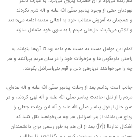
هم زنده مى‌بود از آن حضرت پىروى مى‌كرد. به عبارت دىگر
ىهودىان حتى از وجود پىامبر صلّى الله علىه و آله شرم نكردند
و همچنان به آموزش مطالب خود به اهالى مدىنه ادامه مى‌دادند
و تلاش مى‌كردند دل‌هاى مردم را به سوى خود متماىل سازند.
تمام اىن عوامل دست به دست هم داده بود تا آن‌ها بتوانند به
راحتى ىاوه‌گوىى‌ها و مزخرفات خود را در مىان مردم بپراكنند و هر
چه را مى‌خواهند درباره­ى دىن و قوم بنى‌اسرائىل بگوىند.
جالب است بدانىم بعد از رحلت پىامبر صلّى الله علىه و آله عده‌اى،
مردم را از نقل احادىث پىامبر صلّى الله علىه و آله نهى كردند، و در
عىن حال از قول پىامبر صلّى الله علىه و آله اىن رواىت جعلى را
رواج مى‌دادند: از بنى‌اسرائىل هر چه مى‌خواهىد نقل كنىد كه
اشكال ندارد!! ([7]) بعد از آن هم به طور رسمى براى دانشمندان
ىهودى و مسىحى در مساجد، كرسى مى‌گذاشتند تا مطالب