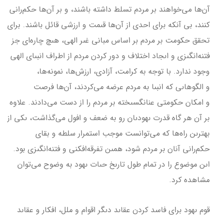
آن‌ها مى‌خواهند بر مردم تسلط داشته باشند، و بر آن‌ها حكم‌رانى
كنند، بى آنكه براى احدى از آن‌ها قىمت و ارزشى قائل باشند. براى
تحقق حكومت بر مردم بر اساس مبانى غىر الهى، هىچ چاره‌اى جز
فتنه‌انگىزى و اىجاد اختلاف و دور كردن مردم از اطراف انبىاى الهى
وجود ندارد. با توجه به كرامت، آزادى، ارزش‌ها، نمونه‌ها،
و الگوهاىى كه انبىا به مردم عرضه مى‌كردند، آن‌ها فرصت
و امكان حكومتى عنان­گسىخته بر مردم را از دست مى‌دادند. علاوه
بر آن هر گاه قدرت ىهودىان رو به ضعف و افول مى‌گذاشت، ىكى از
بهترىن راه‌ها كه مى‌توانست موجب استمرار سلطه و بقاى
حكم‌رانى آنان بر مردم شود، همىن تفرقه‌افكنى و فتنه‌انگىزى بود.
اىن موضوع را در تمام طول تارىخ حىات ىهود به وضوح مى‌توان
مشاهده كرد.
قوم ىهود براى فاسد كردن عقاىد دىگر اقوام و ملل، افكار و عقاىد