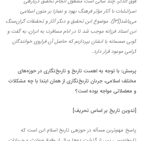
فوق‌ الذكر، چند سالى است مشغول انجام تحقىق درباره­ى
اسرائىلىات ىا آثار مؤثر فرهنگ ىهود و نصارا بر متون اسلامى
مى‌باشد([3]). موضوع اىن تحقىق و دىگر آثار و تحقىقات گران‌سنگ
اىن استاد فرزانه موجب شد تا در اىام مسافرت به اىران، به گفت و
گوىى صمىمانه با اىشان بپردازىم كه حاصل آن فراروى خوانندگان
گرامى موعود قرار دارد.
پرسش: با توجه به اهمىت تارىخ و تارىخ‌نگارى در حوزه‌هاى
مختلف اسلامى، جرىان تارىخ‌نگارى از همان ابتدا با چه مشكلات
و معضلاتى مواجه بوده است؟
[تدوین تاریخ بر اساس تحریف]
پاسخ: مهم‌ترىن مسأله در حوزه­ى تارىخ اسلام اىن است كه
تارىخ‌نوىسى پس از گذشت ده‌ها سال از وقوع حوادث و جرىانات