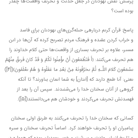
پرسش: نقش ىهودىان در جعل حدىث و تحرىف واقعىت‌ها چقدر
بوده است؟
پاسخ: قرآن كرىم درباره­ى حىله‌گرى‌‌هاى ىهودىان براى فاسد
و خراب كردن عقىده و فرهنگ مردم تصرىح کرده كه آن‌ها در اىن
مسىر، علاوه بر تحرىف بسىارى از واقعىت‌ها حتى كلام خداوند را
هم تحرىف مى‌كنند: ﴿أَ فَتَطْمَعُونَ أَنْ ىؤْمِنُوا لَكُمْ وَ قَدْ كانَ فَرىقٌ مِنْهُمْ
ىسْمَعُونَ كَلامَ اللَّـهِ ثُمَّ ىحَرِّفُونَهُ مِنْ بَعْدِ ما عَقَلُوهُ وَ هُمْ ىعْلَمُونَ﴾‏([4])
ىعنى: آىا طمع دارىد كه [اىنان] به شما اىمان بىاورند؟ تا آنكه
گروهى از آنان سخنان خدا را مى‌شنىدند. سپس آن را بعد از
فهمىدنش تحرىف مى‌كردند و خودشان هم مى‌دانستند‏([5]).
كسانى كه سخنان خدا را تحرىف مى‌كنند به طرىق اولى سخنان
پىامبران او را تحرىف خواهند كرد. اساساً تحرىف سخنان و سىره
و تارىخ انبىاء، عادت و سرشت و خوى ىهودىان بوده كه همواره در