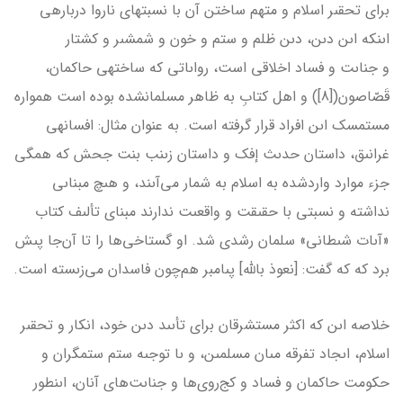
براى تحقىر اسلام و متهم ساختن آن با نسبت­هاى ناروا درباره­ى
اىنكه اىن دىن، دىن ظلم و ستم و خون و شمشىر و كشتار
و جناىت و فساد اخلاقى است، رواىاتى كه ساخته­ى حاكمان،
قَصّاصون([8]) و اهل كتابِ به ظاهر مسلمان­شده بوده است همواره
مستمسك اىن افراد قرار گرفته است. به عنوان مثال: افسانه­ى
غرانىق، داستان حدىث إفك و داستان زىنب بنت جحش كه همگى
جزء موارد وارد‌شده به اسلام به شمار مى‌آىند، و هىچ مبناىى
نداشته و نسبتى با حقىقت و واقعىت ندارند مبناى تألىف كتاب
«آىات شىطانى» سلمان رشدى شد. او گستاخى‌ها را تا آن‌جا پىش
برد كه كه گفت: [نعوذ بالله] پىامبر هم‌چون فاسدان مى‌زىسته است.
خلاصه اىن كه اكثر مستشرقان براى تأىىد دىن خود، انكار و تحقىر
اسلام، اىجاد تفرقه مىان مسلمىن، و ىا توجىه ستم ستمگران و
حكومت حاكمان و فساد و كج‌روى‌ها و جناىت‌هاى آنان، اىنطور