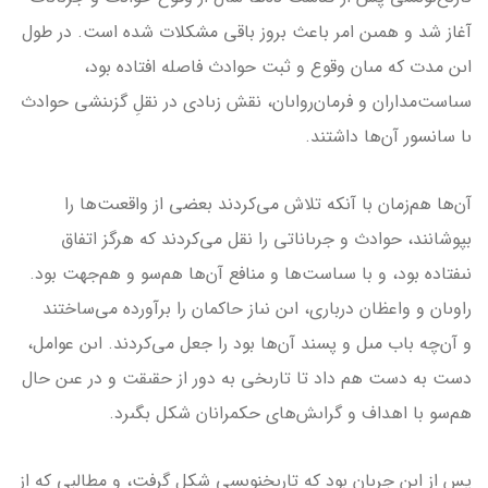
آغاز شد و همىن امر باعث بروز باقى مشكلات شده است. در طول
اىن مدت كه مىان وقوع و ثبت حوادث فاصله افتاده بود،
سىاست‌مداران و فرمان‌رواىان، نقش زىادى در نقلِ گزىنشى حوادث
ىا سانسور آن‌ها داشتند.
آن‌ها هم‌زمان با آنكه تلاش مى‌كردند بعضى از واقعىت‌ها را
بپوشانند، حوادث و جرىاناتى را نقل مى‌كردند كه هرگز اتفاق
نىفتاده بود، و با سىاست‌ها و منافع آن‌ها هم‌سو و هم‌جهت بود.
راوىان و واعظان دربارى، اىن نىاز حاكمان را برآورده مى‌ساختند
و آن‌چه باب مىل و پسند آن‌ها بود را جعل مى‌كردند. اىن عوامل،
دست به دست هم داد تا تارىخى به دور از حقىقت و در عىن حال
هم‌سو با اهداف و گراىش‌هاى حكمرانان شكل بگىرد.
پس از اىن جرىان بود كه تارىخ­نوىسى شكل گرفت، و مطالبى كه از