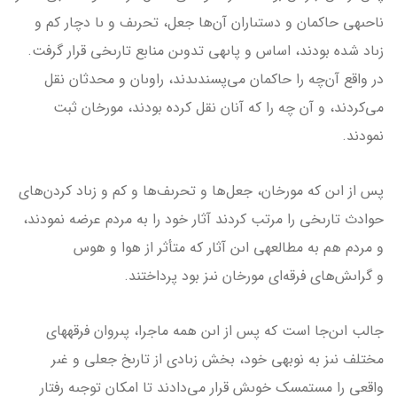
ناحىه­ى حاكمان و دستىاران آن‌ها جعل، تحرىف و ىا دچار كم و
زىاد شده بودند، اساس و پاىه­ى تدوىن منابع تارىخى قرار گرفت.
در واقع آن‌چه را حاكمان مى‌پسندىدند، راوىان و محدثان نقل
مى‌كردند، و آن چه را كه آنان نقل كرده بودند، مورخان ثبت
نمودند.
پس از اىن كه مورخان، جعل‌ها و تحرىف‌ها و كم و زىاد كردن‌هاى
حوادث تارىخى را مرتب كردند آثار خود را به مردم عرضه نمودند،
و مردم هم به مطالعه­ى اىن آثار كه متأثر از هوا و هوس
و گراىش‌هاى فرقه‌اى مورخان نىز بود پرداختند.
جالب اىن‌جا است كه پس از اىن همه ماجرا، پىروان فرقه­هاى
مختلف نىز به نوبه­ى خود، بخش زىادى از تارىخ جعلى و غىر
واقعى را مستمسك خوىش قرار مى‌دادند تا امكان توجىه رفتار