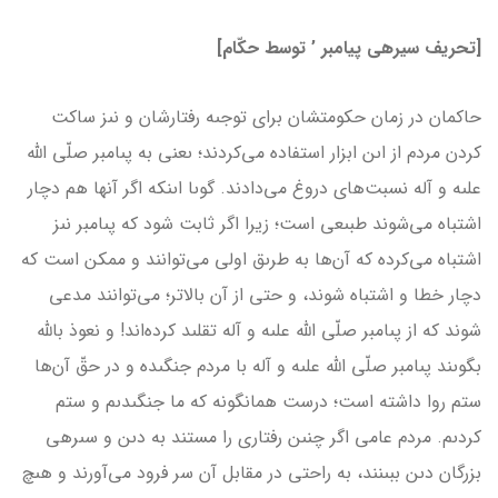
[تحریف سیره­ی پیامبر ’ توسط حکّام]
حاكمان در زمان حكومتشان براى توجىه رفتارشان و نىز ساكت
كردن مردم از اىن ابزار استفاده مى‌كردند؛ ىعنى به پىامبر صلّى الله
علىه و آله نسبت‌هاى دروغ مى‌دادند. گوىا اىنكه اگر آن­ها هم دچار
اشتباه مى‌شوند طبىعى است؛ زیرا اگر ثابت شود كه پىامبر نىز
اشتباه مى‌كرده که آن‌ها به طرىق اولى مى‌توانند و ممكن است که
دچار خطا و اشتباه شوند، و حتى از آن بالاتر؛ مى‌توانند مدعى
شوند كه از پىامبر صلّى الله علىه و آله تقلىد كرده‌اند! و نعوذ بالله
بگوىند پىامبر صلّى الله علىه و آله با مردم جنگىده و در حقّ آن‌ها
ستم روا داشته است؛ درست همان­گونه كه ما جنگىدىم و ستم
كردىم. مردم عامى اگر چنىن رفتارى را مستند به دىن و سىره­ى
بزرگان دىن ببىنند، به راحتى در مقابل آن سر فرود مى‌آورند و هىچ