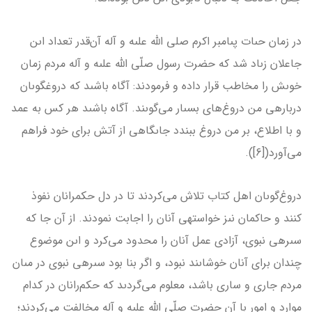
در زمان حىات پىامبر اكرم صلى الله علىه و آله آن‌قدر تعداد اىن
جاعلان زىاد شد كه حضرت رسول صلّى الله علىه و آله مردم زمان
خوىش را مخاطب قرار داده و فرمودند: آگاه باشىد كه دروغ‎گوىان
درباره­ى من دروغ‌هاى بسىار مى‌گوىند. آگاه باشىد هر كس به عمد
و با اطلاع، بر من دروغ ببندد جاىگاهى از آتش براى خود فراهم
مى‌آورد‏([6]).
دروغ‌گوىان اهل كتاب تلاش مى‌كردند تا در دل حكمرانان نفوذ
كنند و حاكمان نىز خواسته­ى آنان را اجابت نمودند. از آن جا كه
سىره­ى نبوى، آزادى عمل آنان را محدود مى‌كرد و اىن موضوع
چندان براى آنان خوشاىند نبود، و اگر بنا بود سىره­­ى نبوى در مىان
مردم جارى و سارى باشد، معلوم مى‌گردىد كه حكم‌رانان در كدام
موارد و امور با آن حضرت صلّى الله علىه و آله مخالفت مى‌كردند؛