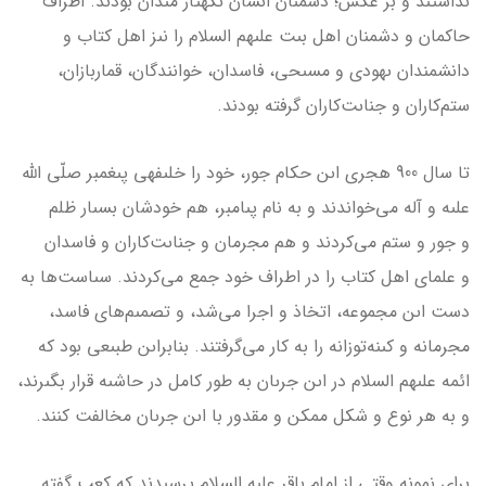
نداشتند و بر عكس؛ دشمنان اىشان ىكّه­تاز مىدان بودند. اطراف
حاكمان و دشمنان اهل بىت‌ علىهم السلام را نىز اهل كتاب و
دانشمندان ىهودى و مسىحى، فاسدان، خوانندگان، قماربازان،
ستم‌كاران و جناىت‌كاران گرفته بودند.
تا سال 900 هجرى اىن حكام جور، خود را خلىفه­ى پىغمبر صلّى الله
علىه و آله مى‌خواندند و به نام پىامبر، هم خودشان بسىار ظلم
و جور و ستم مى‌كردند و هم مجرمان و جناىت‌كاران و فاسدان
و علماى اهل كتاب را در اطراف خود جمع مى‌كردند. سىاست‌ها به
دست اىن مجموعه، اتخاذ و اجرا مى‌شد، و تصمىم‌هاى فاسد،
مجرمانه و كىنه‌توزانه را به كار مى‌گرفتند. بنابراىن طبىعى بود كه
ائمه علىهم السلام در اىن جرىان به طور كامل در حاشىه قرار بگىرند،
و به هر نوع و شكل ممكن و مقدور با اىن جرىان مخالفت كنند.
براى نمونه وقتى از امام باقر علىه السلام پرسىدند كه كعب گفته