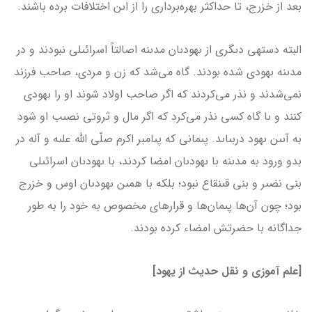
بعد از خزرج، تا حداكثر بهره‌بردارى را از اىن اختلافات برده باشند.
البته دسته­ى دىگرى از ىهودىان مدىنه اصالتاً اسرائىلى نبودند و در
مدىنه ىهودى شده‌ بودند. گاه مى‌شد كه زن و مردى، صاحب فرزند
نمى‌شدند و نذر مى‌كردند كه اگر صاحب اولاد شوند او را ىهودى
كنند و ىا گاه كسى نذر مى‌كرد كه اگر مال و ثروتى نصىب او شود
به آىىن ىهود دربىاىد. پىمانى كه پىامبر اكرم صلّى الله علىه و آله در
بدو ورود به مدىنه با ىهودىان امضا كردند، با ىهودىان اسرائىلى
بنى نضىر و بنى قىنقاع نبود؛ بلكه با همىن ىهودىان اوس و خزرج
بود؛ چون آن‌ها پىمان‌ها و قرارهاى مخصوص به خود را به طور
جداگانه با حضرتش امضاء كرده بودند.
[علم ­آموزی و نقل حدیث از یهود]