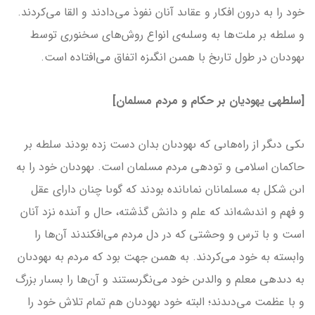
خود را به درون افكار و عقاىد آنان نفوذ مى‌دادند و القا مى‌كردند.
و سلطه بر ملت‌ها به وسلىه‌ى انواع روش‌هاى سخنورى توسط
ىهودىان در طول تارىخ با همىن انگىزه اتفاق مى‌افتاده است.
[سلطه­ی یهودیان بر حکام و مردم مسلمان]
ىكى دىگر از راه‌هاىى كه ىهودىان بدان دست زده بودند سلطه بر
حاكمان اسلامى و توده­ى مردم مسلمان است. ىهودىان خود را به
اىن شکل به مسلمانان نماىانده بودند كه گوىا چنان داراى عقل
و فهم و اندىشه‌اند كه علم و دانش گذشته، حال و آىنده نزد آنان
است و با ترس و وحشتى كه در دل مردم مى‌افكندند آن‌ها را
وابسته به خود مى‌كردند. به همىن جهت بود كه مردم به ىهودىان
به دىده­ى معلم و والدىن خود مى‌نگرىستند و آن‌ها را بسىار بزرگ
و با عظمت مى‌دىدند؛ البته خود ىهودىان هم تمام تلاش خود را