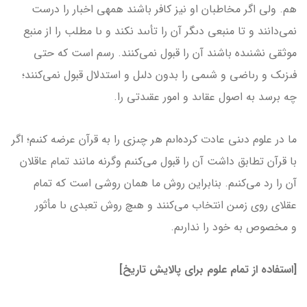
هم. ولى اگر مخاطبان او نیز كافر باشند همه­ى اخبار را درست
نمى‌دانند و تا منبعى دىگر آن را تأىىد نكند و ىا مطلب را از منبع
موثقى نشنىده باشند آن را قبول نمى‌كنند. رسم است که حتى
فىزىک و رىاضى و شىمى را بدون دلىل و استدلال قبول نمى‌كنند؛
چه برسد به اصول عقاىد و امور عقىدتى را.
ما در علوم دىنى عادت كرده‌اىم هر چىزى را به قرآن عرضه كنىم؛ اگر
با قرآن تطابق داشت آن را قبول مى‌كنىم وگرنه مانند تمام عاقلان
آن را رد مى‌كنىم. بنابراین روش ما همان روشى است كه تمام
عقلاى روى زمىن انتخاب مى‌كنند و هىچ روش تعبدى ىا مأثور
و مخصوص به خود را ندارىم.
[استفاده از تمام علوم برای پالایش تاریخ]