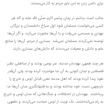
براى دامن زدن به اىن باور مردم به كار مى‌بستند.
جالب است بدانىم در زمان پىامبر اكرم صلّى الله علىه و آله هر
كسی مى‌خواست مسلمان شود اول سراغ دانشمندان و بزرگان
ىهودى و مسىحى مى‌رفت و با آن‌ها مشورت مى‌كرد، و اگر آن‌ها
توصىه نمى‌كردند مسلمان نمى‌شد. بسىارى از مردم، آن‌ها را منابع
علم و دانش و معرفت مى‌دىدند كه دانش‌هاى بسىارى دارند.
هر چند همه­ى ىهودىان مدىنه، غىر بومى بودند و از مناطقى نظىر
فلسطىن و لبنان كنونى به آن جا مهاجرت كرده‌ بودند ولى آن‌قدر
نفوذ پىدا کرده بودند كه اهل مدىنه ىعنى قباىل اوس و خزرج را
بازىچه­ى دست خود ساخته بودند و به فتنه­انگىزى مىان آن‌ها مى­
پرداختند. ىهودىان در اختلافات و جنگ‌هاىى كه مىان اوس و خزرج
به راه مى‌انداختند، ىک نوبت از اوس حماىت مى‌كردند و دفعه­ى