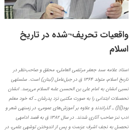
واقعيات تحريف¬شده در تاريخ
اسلام
استاد علامه سىد جعفر‌ مرتضى العاملى، محقق و صاحب‌نظر در
تارىخ اسلام، متولد 1364 ق در جبل‌عامل (لبنان) است. سلسله­ى
نسبى اىشان به امام على بن الحسىن علىه ‌السلام مى‌رسد. اىشان
تحصىلات ابتداىى را به صورت مكتبى نزد پدرشان ـ كه خود معلم
بود([1]) ـ گذراندند و علاوه بر آموزش‌هاى عمومى، در زمىنه­ى شعر و
ادب نىز صاحب آثارى شدند. در سال 1382 ق به قصد ادامه­ى
تحصىل به نجف اشرف عزىمت و پس از اندوختن توشه­ى علمى، در