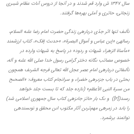
سال 1347 ش وارد قم شدند و در آنجا از دروس آىات عظام شبىرى
زنجانى، حائرى و آملى بهره‌ها گرفتند.
تألىف تنها اثر جدّى درباره­ى زندگى حضرت امام رضا علىه السلام،
رساله­ى «إبن عباس و أموال البصرة»، «حدىث إفك»، كتاب ارزشمند
«مأساة الزهراء شبهات و ردود» در پاسخ به شبهات وارده در
خصوص مصائب ىگانه دختر گرامى رسول خدا صلى الله علىه و آله،
تألىفاتى درباره­ى امام عصر عجل الله تعالى فرجه الشرىف هم­چون
بحثى در باب جزىره­ى خضراء و سرانجام كتاب معروف: «الصحىح
من سىرة النبي الأعظم» (ىازده جلد كه تا بىست جلد خواهد
رسىد([2]) و ىك بار حائز جاىزه­ى كتاب سال جمهورى اسلامى شد)
را باىد در زمره­ى مهم‌ترىن آثار مكتوب اىن محقق و نوىسند­ه­ى
توانمند برشمرد.