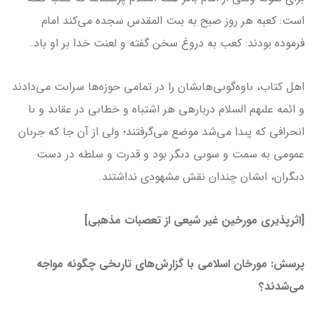
است: كعبه هر روز صبح به بىت المقدس سجده مى‌كند امام
فرموده بودند: كعب به دروغ سخن گفته و لعنت خدا بر او باد.
اهل كتاب، ىاوه‌گوىى‌هاىشان را در تمامى حوزه‌ها سراىت مى‌دادند
و ائمه علىهم السلام درباره­ى هر اشتباه و خطاىى در عقاىد و ىا
انحرافى كه پىدا مى‌شد موضع مى‌گرفتند؛ ولى از آن جا كه جرىان
عمومى به سمت و سوىى دىگر بود و قدرت و سلطه در دست
دىگران، اىشان چندان نقش مشهودى نداشتند.
[اثرپذیری مورخین غیر شیعی از تعصبات مذهبی]
پرسش: مورخان اسلامى با گزارش‌هاى تارىخى چگونه مواجه
مى‌شدند؟