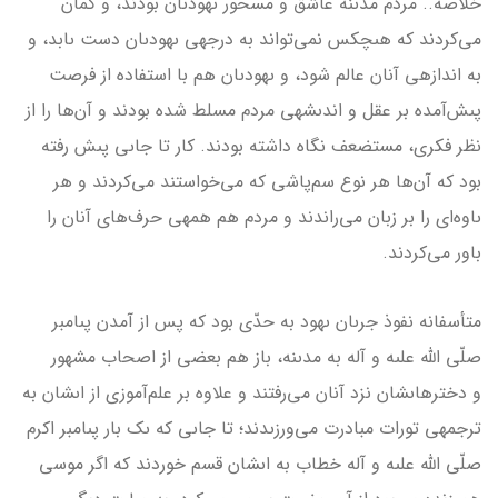
خلاصه.. مردم مدىنه عاشق و مسحور ىهودىان بودند، و گمان
مى‌كردند كه هىچ­كس نمى‌تواند به درجه­ى ىهودىان دست ىابد، و
به اندازه­ى آنان عالم شود، و ىهودىان هم با استفاده از فرصت
پىش‌آمده بر عقل و اندىشه­ى مردم مسلط شده بودند و آن‌ها را از
نظر فكرى، مستضعف نگاه داشته بودند. كار تا جاىى پىش رفته
بود كه آن‌ها هر نوع سم‌پاشى كه مى‌خواستند مى‌كردند و هر
ىاوه‌اى را بر زبان مى‌راندند و مردم هم همه­ى حرف‌هاى آنان را
باور مى‌كردند.
متأسفانه نفوذ جرىان ىهود به حدّى بود كه پس از آمدن پىامبر
صلّى الله علىه و آله به مدىنه، باز هم بعضى از اصحاب مشهور
و دخترهاىشان نزد آنان مى‌رفتند و علاوه بر علم‌آموزى از اىشان به
ترجمه­ى تورات مبادرت مى‌ورزىدند؛ تا جاىى كه ىك بار پىامبر اكرم
صلّى الله علىه و آله خطاب به اىشان قسم خوردند كه اگر موسى