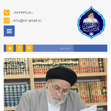
09334490160
info@nt-ameli.ir/