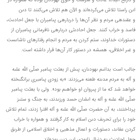
اىن راستا تلاش مى‌كرده‌اند و الآن هم تلاش مى‌كنند تا دىن
و عقىده­ى مردم و نظر آن‌ها را درباره­ى پىامبران با جعل احادىث،
فاسد و خراب كنند. جعل احادىثى دربار­ه­ى نافرمانى پىامبران از
دستورات خداوند، ستم كردن به مردم و انجام رفتارهاى ناشاىست
و غىر اخلاقى، همىشه در دستور كار آن‌ها قرار داشته است.
جالب است بدانىم ىهودىان، پىش از بعثت پىامبر صلّى الله علىه
و آله به مردم مدىنه طعنه مى‌زدند: «به زودى پىامبرى برانگىخته
خواهد شد كه ما از پىروان او خواهىم بود». ولى با بعثت پىامبر
صلّى الله علىه و آله به اىشان حسد ورزىدند، به جنگ و ستىز
پرداختند، به آن حضرت صلّى الله علىه و آله افترا زدند، تمام تلاش
خود را براى تحرىف دىن اسلام به كار گرفتند و همواره با خراب
كردن عقاىد، دستورات و اعمال مذهبى و اخلاق اسلامى از طرىق
جعل احادىث به دنبال نابودى اىن دىن بوده‌اند.