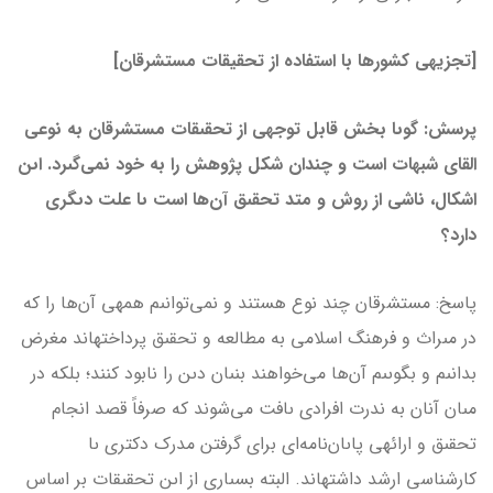
[تجزیه­ی کشورها با استفاده از تحقیقات مستشرقان]
پرسش: گوىا بخش قابل توجهى از تحقىقات مستشرقان به نوعى
القاى شبهات است و چندان شكل پژوهش را به خود نمى‌گىرد. اىن
اشكال، ناشى از روش و متد تحقىق آن‌ها است ىا علت دىگرى
دارد؟
پاسخ: مستشرقان چند نوع هستند و نمى‌توانىم همه­ى آن‌ها را كه
در مىراث و فرهنگ اسلامى به مطالعه و تحقىق پرداخته­اند‌ مغرض
بدانىم و بگوىىم آن‌ها مى‌خواهند بنىان دىن را نابود كنند؛ بلكه در
مىان آنان به ندرت افرادى ىافت مى‌شوند كه صرفاً قصد انجام
تحقىق و ارائه­ى پاىان‌نامه‌اى براى گرفتن مدرك دكترى ىا
كارشناسى ارشد داشته­اند. البته بسىارى از اىن تحقىقات بر اساس