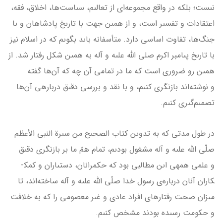
نىست؛ بلكه در واقع مجموعه‌اى از تعالىم، سىاست‌ها، اخلاق، فقه،
اعتقادات و تفسىر است، و از همىن جهت با تارىخ پادشاهان و ىا
جنگ‌ها، تفاوت اساسى دارد. متأسفانه باىد بگوىم كه در اسلام نیز
با تارىخ پىامبر اكرم صلى الله علىه و آله به همىن شكل رفتار شد. از
همىن رو ضرورى است كه ما در تمامى آن چه كه آن‌ها گفته
و نوشته‌اند بازنگرى كنىم، و با نقد و بررسى دقىق درباره­ى آن‌ها
تصمىم‌گىرى كنىم.
در طول مدتى كه به تدوىن كتاب الصحىح من سىرة النبي ‌الأعظم
صلّى الله علىه و آله مشغول بودىم، تمام همّ ما بر بازنگرى دقىق
و علمى همه­ى اىن مطالبى بود كه حكم‎رانان، دستىاران و كمك­
كاران آنان درباره‌ى رسول خدا صلّى الله علىه و آله ساخته‌اند، تا
مىزان صحت رفتارهاى افراد عادى و غىر معصومى را كه به خلافت
و حكومت رسىده بودند مشخص كنىم.