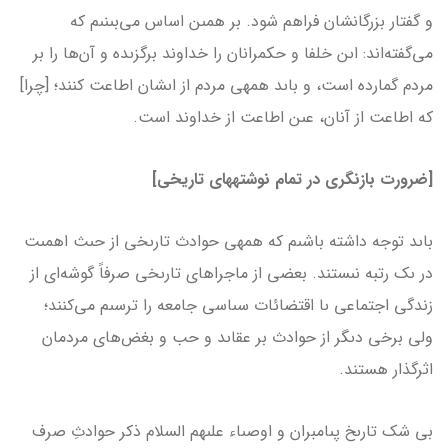
و گفتار بزرگانشان فراهم شود. بر همىن اساس مى‌بىنىم كه
مى‌گفته‌‌اند: اىن خلفا و حكمرانان را خداوند برگزىده و آن‌ها را بر
مردم گمارده است، و باىد همه­ى مردم از اىشان اطاعت كنند؛ [چرا]
كه اطاعت از آنان، عىن اطاعت از خداوند است.
[ضرورت بازنگری در تمام نوشته­های تاریخی]
باىد توجه داشته باشىم كه همه­ى حوادث تارىخى از حىث اهمىت
در ىک رتبه نىستند. بعضى از ماجراهاى تارىخى صرفاً گوشه‌اى از
زندگى اجتماعى ىا اقتضائات سىاسى جامعه را ترسىم مى‌كنند؛
ولى برخى دىگر از حوادث بر عقاىد و حب و بغض‌هاى مردمان
اثرگذار هستند.
بى‌ شک تارىخ پىامبران و اوصىاء علىهم السلام ذكر حوادثِ صرف