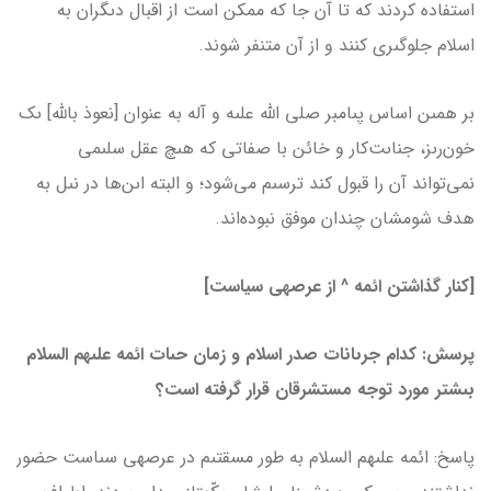
استفاده كردند كه تا آن جا که ممكن است از اقبال دىگران به
اسلام جلوگىرى كنند و از آن متنفر شوند.
بر همىن اساس پىامبر صلى الله علىه و آله به عنوان [نعوذ بالله] ىک
خون‌رىز، جناىت‌كار و خائن با صفاتى كه هىچ عقل سلىمى
نمى‌تواند آن را قبول كند ترسىم مى‌شود؛ و البته اىن‌ها در نىل به
هدف شومشان چندان موفق نبوده‌اند.
[کنار گذاشتن ائمه
^
از عرصه­ی سیاست]
پرسش: كدام جرىانات صدر اسلام و زمان حىات ائمه علىهم السلام
بىشتر مورد توجه مستشرقان قرار گرفته است؟
پاسخ: ائمه علىهم السلام به طور مسقتىم در عرصه­ى سىاست حضور