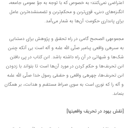
اعتراضى نمى‌كنند؛ به خصوص كه با توجه به جوّ عمومى جامعه،
انگىزه‌هاى دىنى، قوى‌ترىن و محكم‌ترىن و تضمىن­شده‌ترىن عامل
براى پاىدارى حكومت آن‌ها به شمار مى‌آمد.
مجموعه­ى الصحىح گامى در راه تحقىق‌ و پژوهش‌ براى دستىابى
به سىره­ى واقعى پىامبر صلّى الله علىه و آله است بى آنكه چنىن
شک‌‌ها و شبهاتى در آن راه داشته باشد. اىن كتاب در پى ىافتن
اىن تحرىف‌ها و حكم كردن در مورد آن‌ها است تا بتواند با زدودن
اىن تحرىف‌ها، چهره­ى واقعى و حقىقى رسول خدا صلّى الله علىه
و آله را كه نورى است به سوى صراط مستقىم و هداىت، بر همگان
بنماىد.
[نقش یهود در تحریف واقعیت­ها]