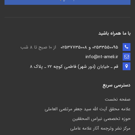
با ما همراه باشید
02533550095 و 02537735008
از ۱۰ صبح تا ۸ شب
info@nt-ameli.ir
قم ـ خيابان (دور شهر) فاطمي كوچه 22 ـ پلاک 8
دسترسی سریع
صفحه نخست
علامه محقق آیت الله سید جعفر مرتضی العاملی
حوزه تخصصی نبراس المحققین
مركز نشر وترجمه آثار علامه عاملی