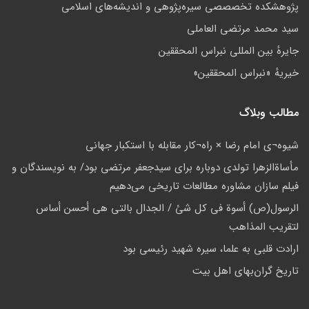
پژوهشكده تخصصصى سیره‌پژوهی و اندیشه‌های اسلامی
سید محمد مرتضی العاملی
جايرهٔ بین المللی نبراس المحققین
خيريهٔ «نبراس المحققين»
مطالب وبلاگ
شيوه¬ى امام رضا × راه¬کار مقابله با استکبار جهانى
مأساة‌الزهرا تولدی دوباره برای سیدجعفر مرتضی بود/ به نویسندگان و
فیلم سازان مشاوره مطالعات تاریخی می‌دهیم
الرسول(ص) أسوة في کل شئ / الجدال بالتي هي أحسن أساس
لتقریب المذاهب
ارادت قلبی به علما، سیره شهید رئیسی بود
تاريخ گران‌بهاي اهل بيت