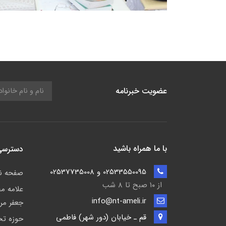
عضویت خبرنامه
با ما همراه باشید
دسترسی
02533550095 و 02537735008
صفحه 
از ۱۰ صبح تا ۸ شب
علامه م
info@nt-ameli.ir
جعفر مر
قم ـ خيابان (دور شهر) فاطمي
حوزه ت