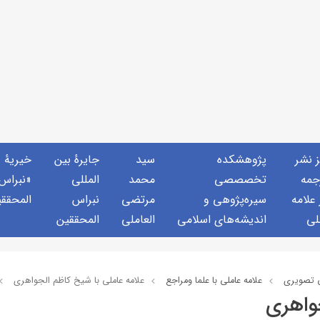
ز نشر
پژوهشكده
سید
جايرهٔ بین
خيريهٔ
جمه
تخصصصى
محمد
المللی
«نبراس
 علامه
سیره‌پژوهی و
مرتضی
نبراس
المحقق
لی
اندیشه‌های اسلامی
العاملی
المحققین
 تصويري
علامه عاملي با علما ومراجع
علامه عاملی با شيخ كاظم الجواهري
واهري