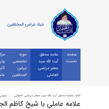
بنیاد نبراس المحققین
صفحه
علامه محقق
حوزه
مرك
نخست
آیت الله سید
تخصصی
وتر
جعفر مرتضی
نبراس
آثار
العاملی
المحققین
عام
خانه /
علامه محقق آیت الله سید جعفر مرتضی العاملی
صوتي
علامه عاملی با شيخ كاظم الج