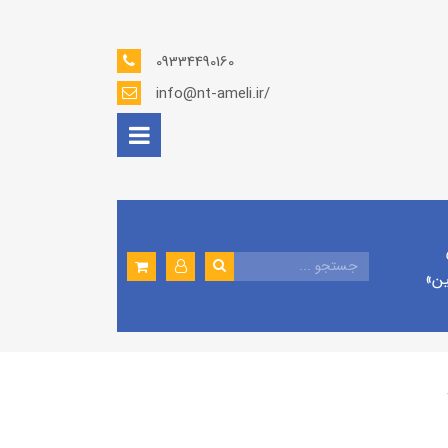
09334490160
info@nt-ameli.ir/
ين»