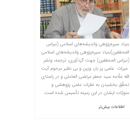
بنیاد سیره‌پژوهی واندیشه‌های اسلامی (نبراس
المحققين)بنیاد سیره‌پژوهی واندیشه‌های اسلامی
(نبراس المحققين) جهت گردآوری، ترجمه، ونشر
میراث علمی پر بار، وزین و بی نظیر مرحوم آيت
الله علّامه سيد جعفر مرتضى العاملى و در راستاى
تحقّق بخشيدن به نظرات علمى پژوهشى و
منویّات ايشان در این زمینه تأسیس شده است.
اطلاعات بیش‌تر