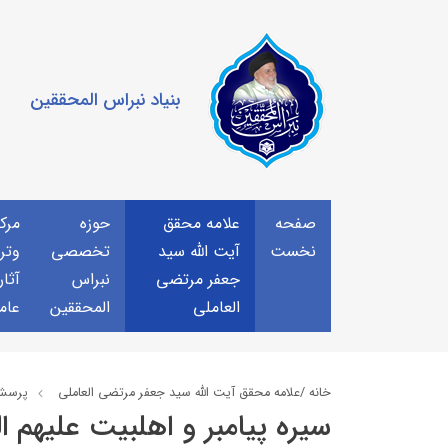
بنیاد نبراس المحققین
صفحه
علامه محقق
حوزه
مرك
نخست
آیت الله سید
تخصصی
وتر
جعفر مرتضی
نبراس
آثار
العاملی
المحققین
عام
خانه /
علامه محقق آیت الله سید جعفر مرتضی العاملی
پرسش
سيره پيامبر و اهلبيت علیهم ا