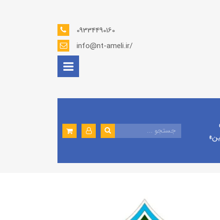
09334490160
info@nt-ameli.ir/
ين»