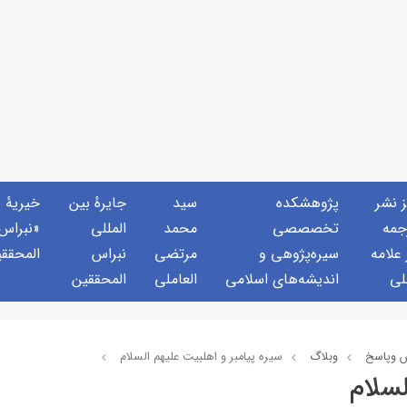
ز نشر
پژوهشكده
سید
جايرهٔ بین
خيريهٔ
جمه
تخصصصى
محمد
المللی
«نبراس
 علامه
سیره‌پژوهی و
مرتضی
نبراس
المحقق
لی
اندیشه‌های اسلامی
العاملی
المحققین
 وپاسخ
وبلاگ
سيره پيامبر و اهلبيت علیهم السلام
لسلام