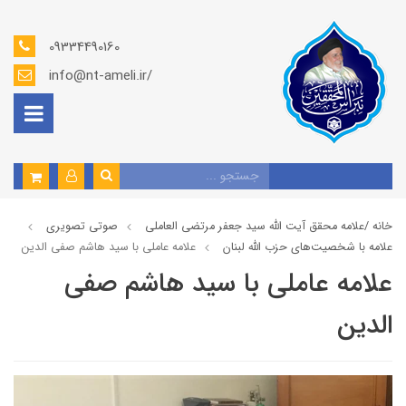
09334490160
info@nt-ameli.ir/
خانه /
علامه محقق آیت الله سید جعفر مرتضی العاملی
صوتي تصويري
علامه با شخصیت‌های حزب الله لبنان
علامه عاملي با سيد هاشم صفي الدين
علامه عاملي با سيد هاشم صفي
الدين