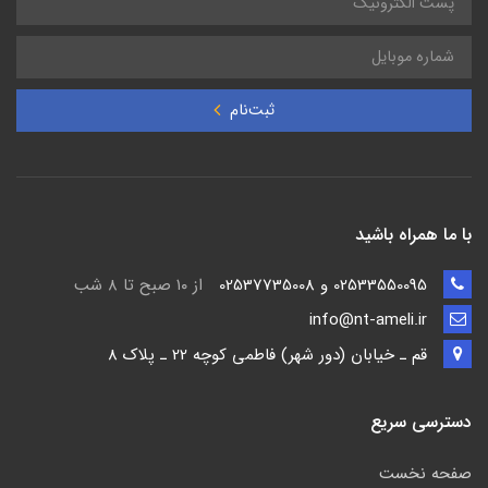
ثبت‌نام
با ما همراه باشید
02533550095 و 02537735008
از ۱۰ صبح تا ۸ شب
info@nt-ameli.ir
قم ـ خيابان (دور شهر) فاطمي كوچه 22 ـ پلاک 8
دسترسی سریع
صفحه نخست