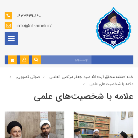
09334490160
info@nt-ameli.ir/
خانه /
علامه محقق آیت الله سید جعفر مرتضی العاملی
صوتي تصويري
علامه با شخصیت‌های علمی
علامه با شخصیت‌های علمی