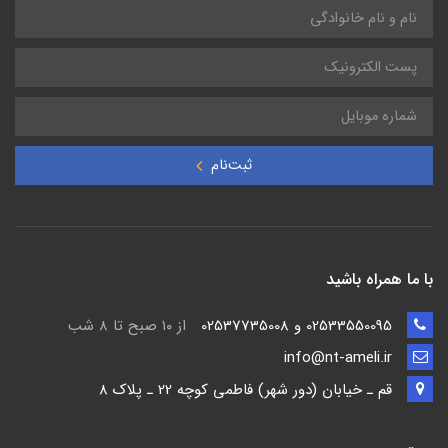
ثبت‌نام
با ما همراه باشید
02533550095 و 02537735008
از ۱۰ صبح تا ۸ شب
info@nt-ameli.ir
قم ـ خيابان (دور شهر) فاطمي كوچه 22 ـ پلاک 8