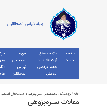
بنیاد نبراس المحققین
صفحه
علامه محقق
حوزه
مرك
نخست
آیت الله سید
تخصصی
وتر
جعفر مرتضی
نبراس
آثار
العاملی
المحققین
عام
خانه /
پژوهشكده تخصصصى سیره‌پژوهی و اندیشه‌های اسلامی
مقالات سيره‌پژوهى