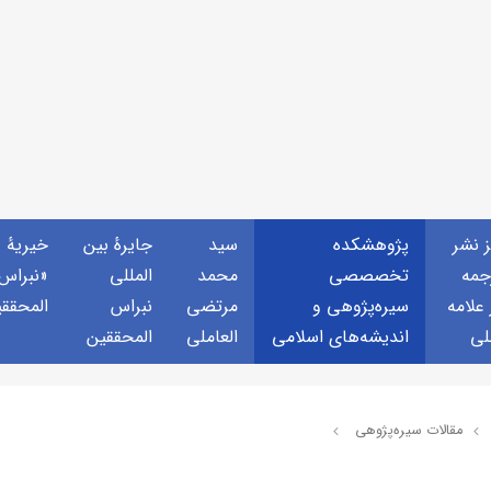
ز نشر
پژوهشكده
سید
جايرهٔ بین
خيريهٔ
جمه
تخصصصى
محمد
المللی
«نبراس
 علامه
سیره‌پژوهی و
مرتضی
نبراس
المحقق
لی
اندیشه‌های اسلامی
العاملی
المحققین
مقالات سيره‌پژوهى