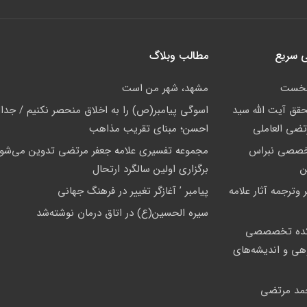
 سریع
مطالب وبلاگ
نخست
مشهد، شهر من است
حقق آیت الله سید
اسوگی پیامبر(ص) را به اخلاق منحصر نکنیم / جدا
تضی العاملی
احسن؛ مبنای تقریب مذاهب
خصصی نبراس
مجموعه تفسیری علامه جعفر مرتضی تدوین می‌شود
ن
برگزاری اولین سالگرد ارتحال
 وترجمه آثار علامه
پيامبر ’ آغازگر تغيير در فرهنگ جهانى
سیره الحسین(ع) در اتاق درمان نوشته‌شد
ده تخصصصى
وهی و اندیشه‌های
مد مرتضی