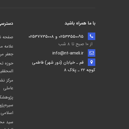
با ما همراه باشید
دسترسی
02533550095 و 02537735008
صفحه 
از ۱۰ صبح تا ۸ شب
علامه م
info@nt-ameli.ir
جعفر مر
قم ـ خيابان (دور شهر) فاطمي
حوزه ت
كوچه 22 ـ پلاک 8
المحققی
مركز نشر
عاملی
پژوهشك
سیره‌پژ
اسلامی
سید مح