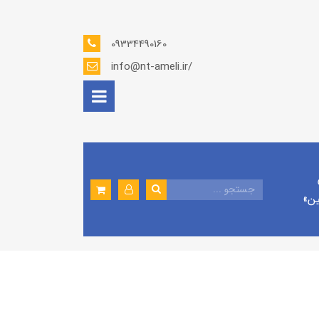
09334490160
info@nt-ameli.ir/
ين»