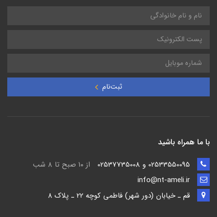
ثبت‌نام
با ما همراه باشید
02533550095 و 02537735008
از ۱۰ صبح تا ۸ شب
info@nt-ameli.ir
قم ـ خيابان (دور شهر) فاطمي كوچه 22 ـ پلاک 8