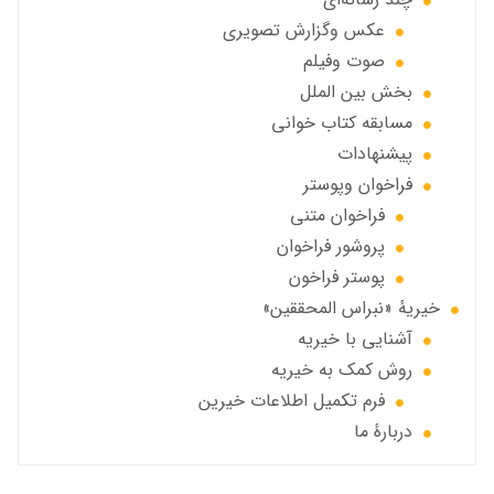
عکس وگزارش تصویری
صوت وفيلم
بخش بين الملل
مسابقه کتاب خوانی
پیشنهادات
فراخوان‌ وپوستر
فراخوان متني
پروشور فراخوان
پوستر فراخون
خيريهٔ «نبراس المحققين»
آشنایی با خیریه
روش کمک به خیریه
فرم تکمیل اطلاعات خیرین
دربارهٔ ما