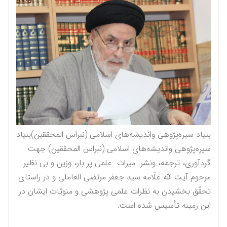
بنیاد سیره‌پژوهی واندیشه‌های اسلامی (نبراس المحققين)بنیاد
سیره‌پژوهی واندیشه‌های اسلامی (نبراس المحققين) جهت
گردآوری، ترجمه، ونشر میراث علمی پر بار، وزین و بی نظیر
مرحوم آيت الله علّامه سيد جعفر مرتضى العاملى و در راستاى
تحقّق بخشيدن به نظرات علمى پژوهشى و منویّات ايشان در
این زمینه تأسیس شده است.