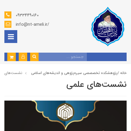
09334490160
info@nt-ameli.ir/
خانه /
پژوهشكده تخصصصى سیره‌پژوهی و اندیشه‌های اسلامی
نشست‌های عل
نشست‌های علمی