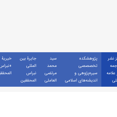
ز نشر
پژوهشكده
سید
جايرهٔ بین
خيريهٔ
جمه
تخصصصى
محمد
المللی
«نبراس
 علامه
سیره‌پژوهی و
مرتضی
نبراس
المحقق
لی
اندیشه‌های اسلامی
العاملی
المحققین