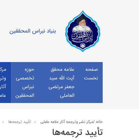
بنیاد نبراس المحققین
صفحه
علامه محقق
حوزه
مرك
نخست
آیت الله سید
تخصصی
وتر
جعفر مرتضی
نبراس
آثار
العاملی
المحققین
عام
خانه /
مركز نشر وترجمه آثار علامه عاملی
تأیید ترجمه‌ها
تأیید ترجمه‌ها