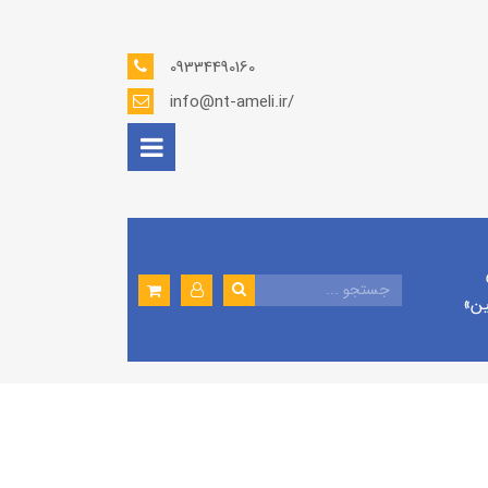
09334490160
info@nt-ameli.ir/
ين»