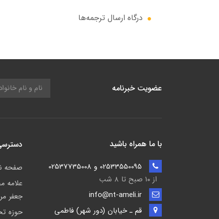
درگاه ارسال ترجمه‌ها
عضویت خبرنامه
با ما همراه باشید
دسترسی
02533550095 و 02537735008
صفحه 
از ۱۰ صبح تا ۸ شب
علامه م
info@nt-ameli.ir
جعفر مر
قم ـ خيابان (دور شهر) فاطمي
حوزه ت