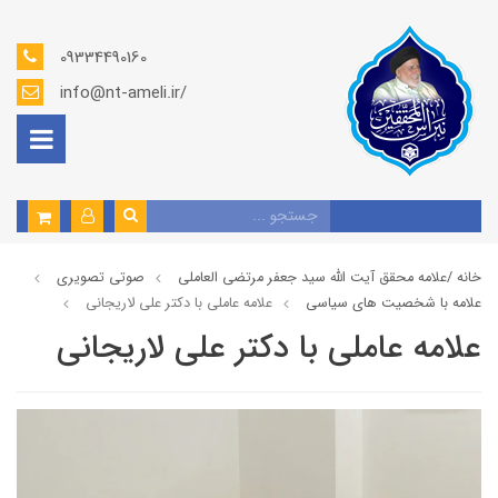
09334490160
info@nt-ameli.ir/
خانه /
علامه محقق آیت الله سید جعفر مرتضی العاملی
صوتي تصويري
علامه با شخصیت های سیاسی
علامه عاملي با دكتر علي لاريجاني
علامه عاملي با دكتر علي لاريجاني