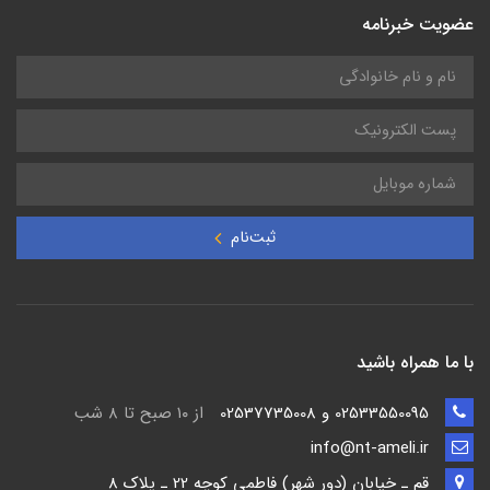
عضویت خبرنامه
ثبت‌نام
با ما همراه باشید
02533550095 و 02537735008
از ۱۰ صبح تا ۸ شب
info@nt-ameli.ir
قم ـ خيابان (دور شهر) فاطمي كوچه 22 ـ پلاک 8