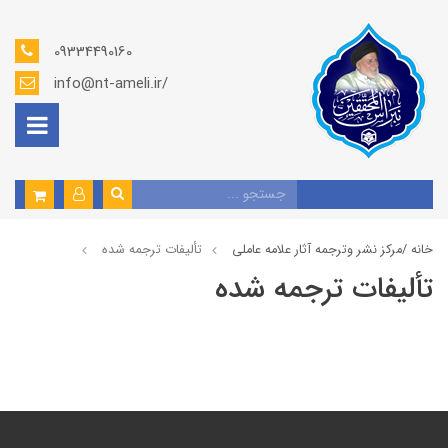
09334490160
info@nt-ameli.ir/
خانه /
مركز نشر وترجمه آثار علامه عاملی
تألیفات ترجمه شده
تألیفات ترجمه شده