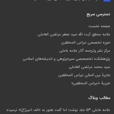
دسترسی سریع
صفحه نخست
علامه محقق آیت الله سید جعفر مرتضی العاملی
حوزه تخصصی نبراس المحققین
مركز نشر وترجمه آثار علامه عاملی
پژوهشكده تخصصصى سیره‌پژوهی و اندیشه‌های اسلامی
سید محمد مرتضی العاملی
جايرهٔ بین المللی نبراس المحققین
خيريهٔ «نبراس المحققين»
مطالب وبلاگ
علامه عاملی ۵۳ جلد نوشت اما گفت هنوز به «الف امیر(ع)» نرسیده