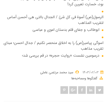
بود، خسارت تعیین کرد!
الرسول(ص) أسوة في کل شئ / الجدال بالتي هي أحسن أساس
لتقریب المذاهب
ابوطالب و جفای قلم بدستان اموی و عباسی
اسوگی پیامبر(ص) را به اخلاق منحصر نکنیم / جدال احسن؛ مبنای
تقریب مذاهب
درسومین نشست «روایت حجره» در قم بررسی شد؛
1403/02/03
سید محمد مرتضی عاملی
گفتگوها ومصاحبه‌ها