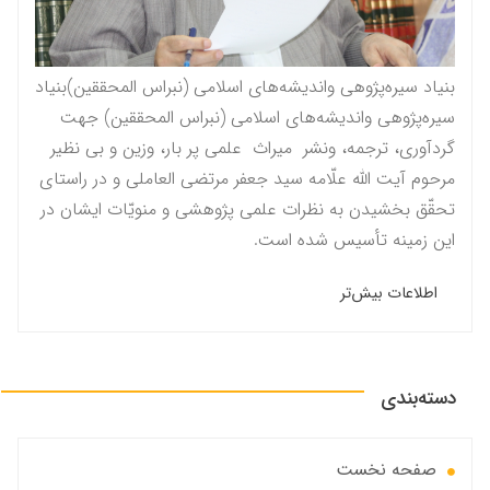
بنیاد سیره‌پژوهی واندیشه‌های اسلامی (نبراس المحققين)بنیاد
سیره‌پژوهی واندیشه‌های اسلامی (نبراس المحققين) جهت
گردآوری، ترجمه، ونشر میراث علمی پر بار، وزین و بی نظیر
مرحوم آيت الله علّامه سيد جعفر مرتضى العاملى و در راستاى
تحقّق بخشيدن به نظرات علمى پژوهشى و منویّات ايشان در
این زمینه تأسیس شده است.
اطلاعات بیش‌تر
دسته‌بندی
صفحه نخست