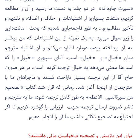
«سیرت جاودانه» در دو جلد به دست ما رسید و آن را مطالعه
کردیم، ملتفت بسیاری از اشتباهات و حذف و اضافه، و تقدیم و
تأخیر مطالب و… به طور فاجعه‌باری شدیم که بحث امانت‌داری
را زیر سوال می‌برد. به یک نمونه از این اشتباهات که من پیشتر
به آن پرداخته بودم، دوباره اشاره می‌کنم و آن اشتباه مترجم
میان «خیال» و «خیل» است. آقای سپهری «خیول» را که
اسب‌ها معنی می‌دهد به خیال ترجمه کرده است. در هر صورت
حاج آقا از این ترجمه بسیار ناراحت شدند و ماجراهای ما با
مترجمان از اینجا آغاز شد. زمانی که قرار شد کتاب «الصحیح
من سیرةالنبی الاعظم» به طور کامل ترجمه شود، ما به مترجم و
ناشر ضروت ارسال ترجمه جهت ارزیابی را گوشزد کردیم تا اگر
احتیاج به تصحیح نکاتی داشت ما آن را انجام دهیم.
برای این بازبینی و تصحیح درخواست مالی داشتید؟