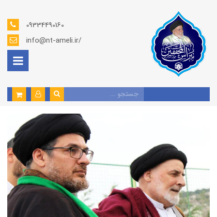
09334490160
info@nt-ameli.ir/