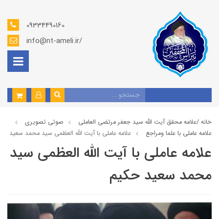
09334490160
info@nt-ameli.ir/
خانه /
علامه محقق آیت الله سید جعفر مرتضی العاملی
صوتي تصويري
علامه عاملي با علما ومراجع
علامه عاملي با آیت الله العظمی سید محمد سعید حک
علامه عاملي با آیت الله العظمی سید
محمد سعید حکیم