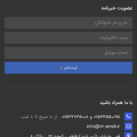
عضویت خبرنامه
ثبت‌نام
با ما همراه باشید
02533550095 و 02537735008
از ۱۰ صبح تا ۸ شب
info@nt-ameli.ir
قم ـ خيابان (دور شهر) فاطمي كوچه 22 ـ پلاک 8