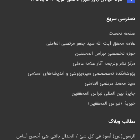
دسترسی سریع
صفحه نخست
علامه محقق آیت الله سید جعفر مرتضی العاملی
حوزه تخصصی نبراس المحققین
مركز نشر وترجمه آثار علامه عاملی
پژوهشكده تخصصصى سیره‌پژوهی و اندیشه‌های اسلامی
سید محمد مرتضی العاملی
جايرهٔ بین المللی نبراس المحققین
خيريهٔ «نبراس المحققين»
مطالب وبلاگ
الرسول(ص) أسوة في کل شئ / الجدال بالتي هي أحسن أساس