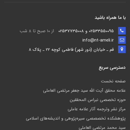
با ما همراه باشید
02533550095 و 02537735008
از ۱۰ صبح تا ۸ شب
info@nt-ameli.ir
قم ـ خيابان (دور شهر) فاطمي كوچه 22 ـ پلاک 8
دسترسی سریع
صفحه نخست
علامه محقق آیت الله سید جعفر مرتضی العاملی
حوزه تخصصی نبراس المحققین
مركز نشر وترجمه آثار علامه عاملی
پژوهشكده تخصصصى سیره‌پژوهی و اندیشه‌های اسلامی
سید محمد مرتضی العاملی