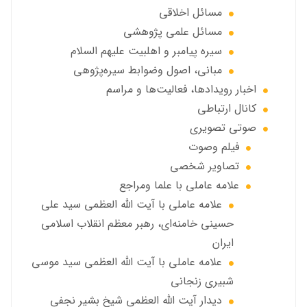
مسائل اخلاقي
مسائل علمی پژوهشی
سيره پيامبر و اهلبيت علیهم السلام
مبانی، اصول وضوابط سيره‌پژوهی
اخبار رويدادها، فعاليت‌ها و مراسم
كانال ارتباطي
صوتي تصويري
فیلم وصوت
تصاویر شخصی
علامه عاملي با علما ومراجع
علامه عاملي با آیت الله العظمی سید علی
حسینی خامنه‌ای، رهبر معظم انقلاب اسلامی
ایران
علامه عاملي با آيت الله العظمى سید موسی
شبيري زنجاني
ديدار آيت الله العظمى شيخ بشير نجفي