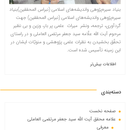
بنیاد سیره‌پژوهی واندیشه‌های اسلامی (نبراس المحققين)بنیاد
سیره‌پژوهی واندیشه‌های اسلامی (نبراس المحققين) جهت
گردآوری، ترجمه، ونشر میراث علمی پر بار، وزین و بی نظیر
مرحوم آيت الله علّامه سيد جعفر مرتضى العاملى و در راستاى
تحقّق بخشيدن به نظرات علمى پژوهشى و منویّات ايشان در
این زمینه تأسیس شده است.
اطلاعات بیش‌تر
دسته‌بندی
صفحه نخست
علامه محقق آیت الله سید جعفر مرتضی العاملی
معرفی