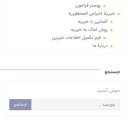
پوستر فراخون
خيريهٔ «نبراس المحققين»
آشنایی با خیریه
روش کمک به خیریه
فرم تکمیل اطلاعات خیرین
دربارهٔ ما
جستجو
خوش آمديد
جستجو