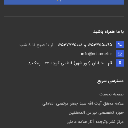
با ما همراه باشید
02533550095 و 02537735008
از ۱۰ صبح تا ۸ شب
info@nt-ameli.ir
قم ـ خيابان (دور شهر) فاطمي كوچه 22 ـ پلاک 8
دسترسی سریع
صفحه نخست
علامه محقق آیت الله سید جعفر مرتضی العاملی
حوزه تخصصی نبراس المحققین
مركز نشر وترجمه آثار علامه عاملی