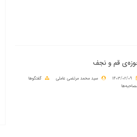
زه‌ى قم و نجف
1403/02/09
سید محمد مرتضی عاملی
گفتگوها
صاحبه‌ها