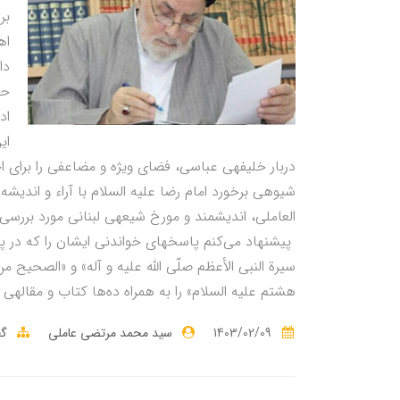
بر
اه
دا
حا
اد
ای
دربار خلیفه­ی عباسی، فضای ویژه و مضاعفی را برای
شیوه­ی برخورد امام رضا علیه السلام با آراء و اندیش
العاملی، اندیشمند و مورخ شیعه­ی لبنانی مورد بررسی ق
پیشنهاد می‌کنم پاسخ­های خواندنی ایشان را که در 
سیرة النبي الأعظم صلّی الله علیه و آله» و «الصحیح م
هشتم علیه السلام» را به همراه ده‌ها کتاب و مقاله­ی
1403/02/09
سید محمد مرتضی عاملی
گف