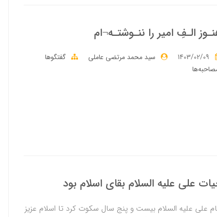
ـوز الـفِ امير را ننـوشتـه¬ام
1403/02/09
سید محمد مرتضی عاملی
گفتگوها
صاحبه‌ها
ات علی عليه السلام بقاى اسلام بود
ام علی علیه السلام بيست و پنج سال سکوت کرد تا اسلام عزیز