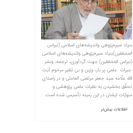
بنیاد سیره‌پژوهی واندیشه‌های اسلامی (نبراس
المحققين)بنیاد سیره‌پژوهی واندیشه‌های اسلامی
(نبراس المحققين) جهت گردآوری، ترجمه، ونشر
میراث علمی پر بار، وزین و بی نظیر مرحوم آيت
الله علّامه سيد جعفر مرتضى العاملى و در راستاى
تحقّق بخشيدن به نظرات علمى پژوهشى و
منویّات ايشان در این زمینه تأسیس شده است.
اطلاعات بیش‌تر