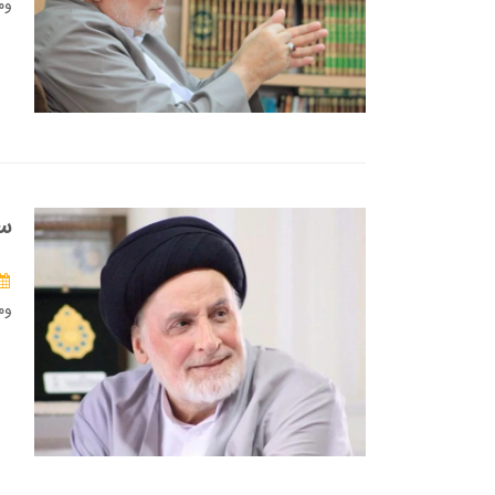
وم
سي
وم