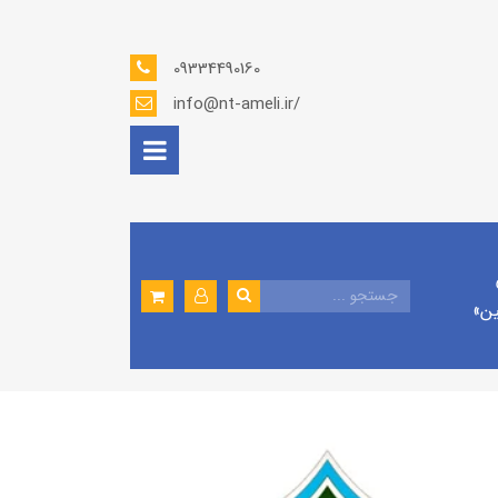
09334490160
info@nt-ameli.ir/
ين»