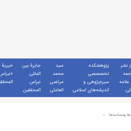
ز نشر
پژوهشكده
سید
جايرهٔ بین
خيريهٔ
جمه
تخصصصى
محمد
المللی
«نبراس
 علامه
سیره‌پژوهی و
مرتضی
نبراس
المحقق
لی
اندیشه‌های اسلامی
العاملی
المحققین
ها ومصاحبه‌ها