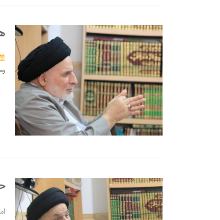
هن
وم
حي
ام