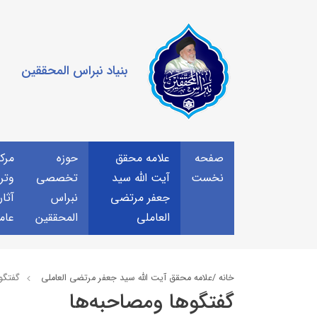
بنیاد نبراس المحققین
صفحه
علامه محقق
حوزه
مرك
نخست
آیت الله سید
تخصصی
وتر
جعفر مرتضی
نبراس
آثار
العاملی
المحققین
عام
خانه /
علامه محقق آیت الله سید جعفر مرتضی العاملی
گفتگو
گفتگوها ومصاحبه‌ها