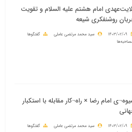
ايت‌عهدى امام هشتم عليه السلام و تقويت
يان روشنفكرى شيعه
1403/02/09
سید محمد مرتضی عاملی
گفتگوها
صاحبه‌ها
وه¬ى امام رضا × راه¬کار مقابله با استکبار
انى
1403/02/09
سید محمد مرتضی عاملی
گفتگوها