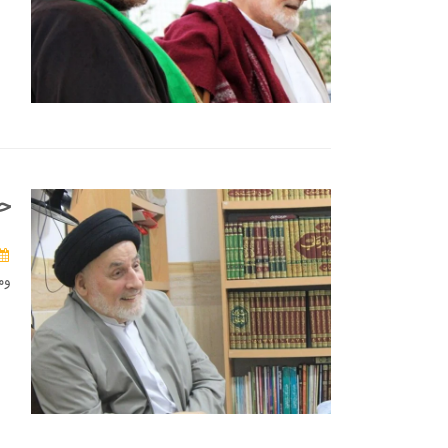
حو
وم