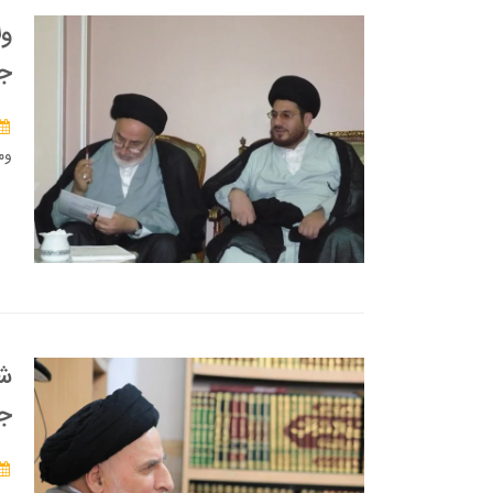
ول
جر
وم
شي
جه