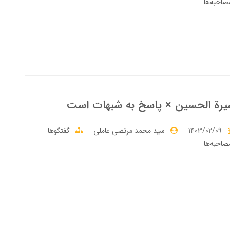
صاحبه‌ها
رة الحسين × پاسخ به شبهات است
1403/02/09
سید محمد مرتضی عاملی
گفتگوها
صاحبه‌ها