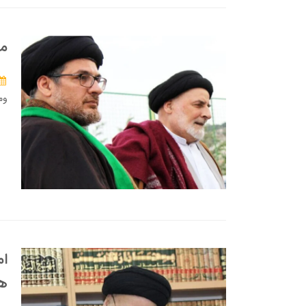
م
وم
ام
هي