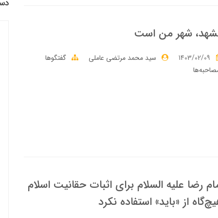
دست
شهد، شهر من است
1403/02/09
سید محمد مرتضی عاملی
گفتگوها
صاحبه‌ها
ام رضا عليه السلام براى اثبات حقانيت اسلام
چ‌گاه از «بايد» استفاده نکرد