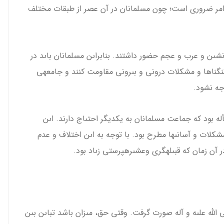
امر ضرورى است؛ چون مسلمانان در آن عصر از طبقات مختلف
شىن و عرب و عجم حضور داشتند. بنابراىن مسلمانان باىد در
 تنگناها و مشكلات درونى و بىرونى مقاومت كنند و جامعه­ى
جه نشود.
سأله بود كه جماعت مسلمانان به یکدیگر احتىاج دارند. اىن
كلات و آسانى­ها مطرح بود. با توجه به اىن اختلاف و عدم
آن زمان كه قبىله­گرى وعشىره­پرستى زىاد بود.
ى الله علىه و آله صورت گرفت. وقتى حق، مىزان باشد تباىن بىن