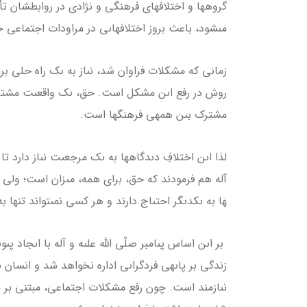
گروه­ها و اختلاف­هاى فرهنگى و نژادى در روابطشان
مى­شود، باعث بروز اختلاف­هاىى در مراودات اجتماعى
زمانى كه مشكلات فراوان شد، نىاز به ىک راه حلى برا
روش در رفع اىن مشكل است. حق، ىک واقعىت مشترک 
مشترک بىن همه­ى فرهنگ­ها است.
لذا اىن اختلافِ دىدگاه­ها به ىک مرجعىت نىاز دارد تا ا
ها به ىكدىگر احتىاج دارند و هر كسى نمى­تواند تنها به
بر اىن اساس پىامبر صلّى الله علىه و آله با اىجاد پى
زندگى بر پاىه­ى فردگراىى اداره نخواهد شد و انسان
نىازمند است. چون رفع مشكلات اجتماعى، مبتنى بر مو