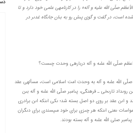
دست
عظم صلّی الله علیه و آله» را در كارنامه­ى علمى خود دارد و تا
شده است، در گفت و گوى پىش رو به بىان جاىگاه غدىر در
ظم صلّى الله علىه و آله درباره­ى وحدت چىست؟
 صلّى الله علىه و آله به وحدت امت اسلامى است، مسأله­ى عقد
وىداد تارىخى ـ فرهنگى، پىامبر صلّى الله علىه و آله بىن
ند و اىن عقد بر روى دو اصل بسته شد؛ ىكى اىنكه اىن برادرى
واسات ىعنى اىنكه هر چىزى براى خود مى­پسندى براى دىگران
ىامبر صلى الله علىه و آله بسته بودند.