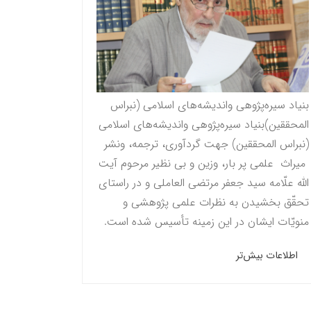
بنیاد سیره‌پژوهی واندیشه‌های اسلامی (نبراس
المحققين)بنیاد سیره‌پژوهی واندیشه‌های اسلامی
(نبراس المحققين) جهت گردآوری، ترجمه، ونشر
میراث علمی پر بار، وزین و بی نظیر مرحوم آيت
الله علّامه سيد جعفر مرتضى العاملى و در راستاى
تحقّق بخشيدن به نظرات علمى پژوهشى و
منویّات ايشان در این زمینه تأسیس شده است.
اطلاعات بیش‌تر