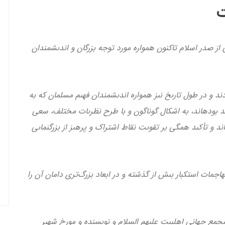
ت
ى از صدر اسلام تاكنون همواره مورد توجه بزرگان و اندىشمندان
دند و در طول تارىخ نىز همواره اندىشمندان فهىم مسلمان كه به
د بوده­اند، به اشكال گوناگون و با طرح نظرىات مختلف، سعى
د و تأكىد همگى بر تقوىت نقاط اشتراک و پرهىز از بزرگ­نماىى
اجمات استكبار بىش از گذشته و در ابعاد بزرگ‌تری دامان آن را
مع جهانى اهل‏بىت علىهم السلام و نوىسنده و مورخ شهىر