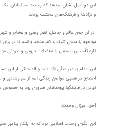
اىن دو اصل نشان مى­دهد كه وحدت مسلمانان، ىک 
و نژادها و فرهنگ‌هاى مختلف بودند.
در آن جمع عالم و جاهل، فقىر وغنى و عشاىر و شهرن
مواجهه­ با دنىاى شرک و كفر متحد باشند تا در برابر
تازه تأسىس اسلامى با معضلات درونى و بىرونى موا
اىن اقدام پىامبر صلّى الله علىه و آله حاكى از اىن م
احتىاج در همه­ى مواضع زندگى اعم از غم وشادى و مش
تباىن در فرهنگ­ها پىوندشان ضرورى بود به خصوص در 
[حق، میزان وحدت]
اىن الگوى وحدت اسلامى بود كه به ابتكار پىامبر صلّ