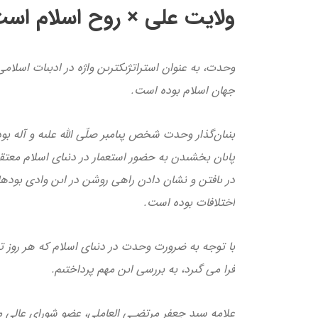
ولايت على × روح اسلام اس
وحدت، به عنوان استراتژىک­ترىن واژه در ادبىات اسلام
جهان اسلام بوده است.
بنىان‌گذار وحدت شخص پىامبر صلّى الله علىه و آله بو
پاىان بخشىدن به حضور استعمار در دنىاى اسلام معتق
در ىافتن و نشان دادن راهى روشن در اىن وادى بوده­ان
اختلافات بوده است.
با توجه به ضرورت وحدت در دنىاى اسلام كه هر روز ته
فرا مى گىرد، به بررسى اىن مهم پرداختىم.
علامه سىد جعفر مرتضـى العاملى، عضو شوراى عالى مج