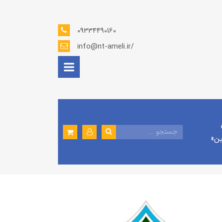
09334490160
info@nt-ameli.ir/
ين»