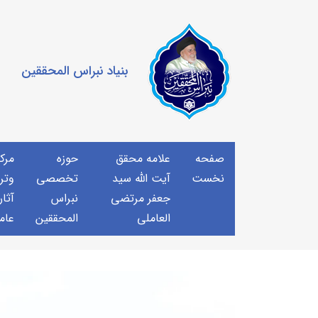
بنیاد نبراس المحققین
صفحه
علامه محقق
حوزه
مرك
نخست
آیت الله سید
تخصصی
وتر
جعفر مرتضی
نبراس
آثار
العاملی
المحققین
عام