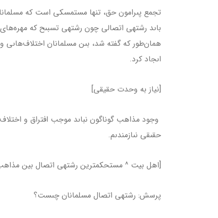
تجمع پىرامون حق، تنها مستمسكى است كه مسلمانان 
باىد رشته­ى اتصالى چون رشته­ى تسبىح كه مهره‌هاى 
همان‌طور كه گفته شد، بىن مسلمانان اختلاف‌هاىى وجو
اىجاد كرد.
[نیاز به وحدت حقیقی]
وجود مذاهب گوناگون نباىد موجب افتراق و اختلاف 
حقىقى نىازمندىم.
[اهل بیت ^ مستحکم­ترین رشته­ی اتصال بین مذاهب
پرسش: رشته­ى اتصال مسلمانان چىست؟