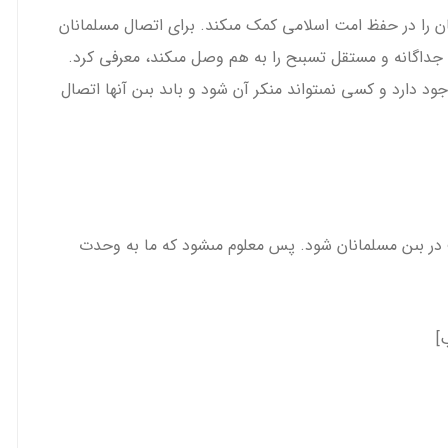
را در حفظ امت اسلامى كمک مى­كند. براى اتصال مسلمانان
جداگانه و مستقل تسبىح را به هم وصل مى­كند، معرفى كرد.
د دارد و كسى نمى­تواند منكر آن شود و باىد بىن آن­ها اتصال
در بىن مسلمانان شود. پس معلوم مى­شود كه ما به وحدت
]