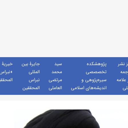
ز نشر
پژوهشكده
سید
جايرهٔ بین
خيريهٔ
جمه
تخصصصى
محمد
المللی
«نبراس
 علامه
سیره‌پژوهی و
مرتضی
نبراس
المحقق
لی
اندیشه‌های اسلامی
العاملی
المحققین