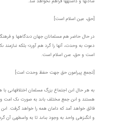
شادى­ها و داشته­ها فراهم نخواهد شد.
[حق، عین اسلام است]
در حال حاضر هم مسلمانان جهان دىدگاه­ها و فرهنگ­ه
دعوت به وحدت، آن­ها را گرد هم آورد؛ بلكه نىازمند
است و حق، عىن اسلام است.
[تجمع پیرامون حق جهت حفظ وحدت امت]
به هر حال اىن اجتماع بزرگ مسلمان اختلاف­هاىى با ه
هستند و اىن جمع مختلف باىد به صورت ىک امت واحد
فائق خواهد آمد كه دامان همه را خواهد گرفت. اىن
و انگىزه­ى واحد به وجود بىاىد تا به واسطه­ى آن گ