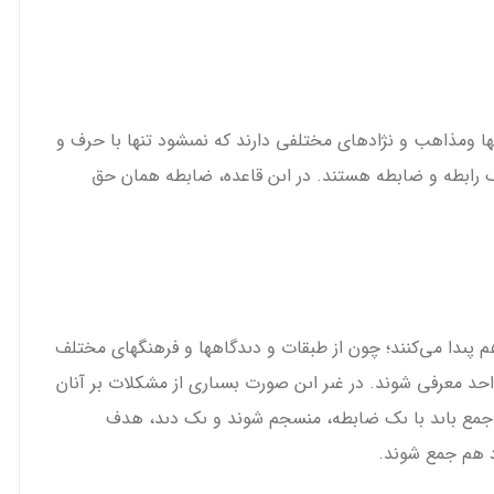
ا ومذاهب و نژادهاى مختلفى دارند كه نمى­شود تنها با حرف و
 ىک رابطه و ضابطه هستند. در اىن قاعده، ضابطه همان حق
م پىدا مى‌كنند؛ چون از طبقات و دىدگاه­ها و فرهنگ­هاى مختلف
 معرفى شوند. در غىر اىن صورت بسىارى از مشكلات بر آنان
 جمع باىد با ىک ضابطه، منسجم شوند و ىک دىد، هدف
رد هم جمع شوند.