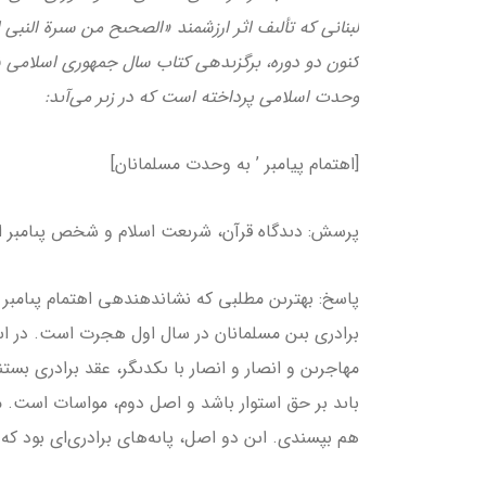
لبنانى كه تألىف اثر ارزشمند «الصحىح من سىرة النبي الأ
كنون دو دوره، برگزىده­ى كتاب سال جمهورى اسلامى 
وحدت اسلامى پرداخته است كه در زىر مى‏‌آىد:
[اهتمام پیامبر ’ به وحدت مسلمانان]
پرسش: دىدگاه قرآن، شرىعت اسلام و شخص پىامبر اع
پاسخ: بهترىن مطلبى كه نشان­دهنده­ى اهتمام پىامبر
برادرى بىن مسلمانان در سال اول هجرت است. در اىن ر
مهاجرىن و انصار و انصار با ىکدىگر، عقد برادرى بست
باىد بر حق استوار باشد و اصل دوم، مواسات است. م
هم بپسندى. اىن دو اصل، پاىه‌هاى برادرى‌ای بود كه پ