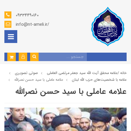
09334490160
info@nt-ameli.ir/
خانه /
علامه محقق آیت الله سید جعفر مرتضی العاملی
صوتي تصويري
علامه با شخصیت‌های حزب الله لبنان
علامه عاملي با سيد حسن نصرالله
علامه عاملي با سيد حسن نصرالله