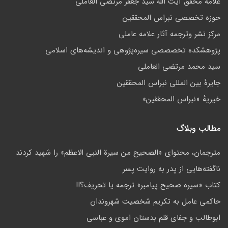
علامه محقق آیت الله سید جعفر مرتضی العاملی
حوزه تخصصی نبراس المحققین
مركز نشر وترجمه آثار علامه عاملی
پژوهشكده تخصصصى سیره‌پژوهی و اندیشه‌های اسلامی
سید محمد مرتضی العاملی
جايرهٔ بین المللی نبراس المحققین
خيريهٔ «نبراس المحققين»
مطالب وبلاگ
مترجمان، محتوای «الصحیح من سیرة النبی الاعظم» را شهید کردند
ناگفته‌هایی از پدر به روایت پسر
کتاب «سیره صحیح پیامبر» ترجمه یا تحریف؟!!
حاکمى عامل به تکريم شخصيت شهروندان
ابوطالب و جفای قلم بدستان اموی و عباسی