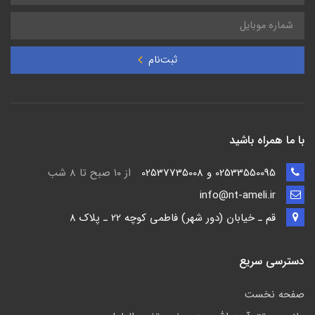
ثبت‌نام
با ما همراه باشید
02533550095 و 02537735008
از ۱۰ صبح تا ۸ شب
info@nt-ameli.ir
قم ـ خيابان (دور شهر) فاطمي كوچه 22 ـ پلاک 8
دسترسی سریع
صفحه نخست