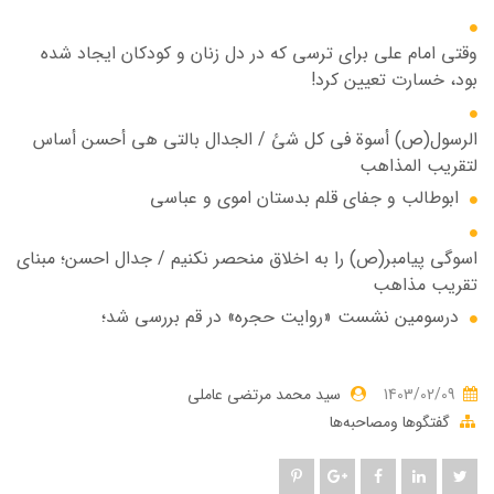
وقتی امام علی برای ترسی که در دل زنان و کودکان ایجاد شده
بود، خسارت تعیین کرد!
الرسول(ص) أسوة في کل شئ / الجدال بالتي هي أحسن أساس
لتقریب المذاهب
ابوطالب و جفای قلم بدستان اموی و عباسی
اسوگی پیامبر(ص) را به اخلاق منحصر نکنیم / جدال احسن؛ مبنای
تقریب مذاهب
درسومین نشست «روایت حجره» در قم بررسی شد؛
1403/02/09
سید محمد مرتضی عاملی
گفتگوها ومصاحبه‌ها