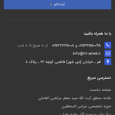
ثبت‌نام
با ما همراه باشید
02533550095 و 02537735008
از ۱۰ صبح تا ۸ شب
info@nt-ameli.ir
قم ـ خيابان (دور شهر) فاطمي كوچه 22 ـ پلاک 8
دسترسی سریع
صفحه نخست
علامه محقق آیت الله سید جعفر مرتضی العاملی
حوزه تخصصی نبراس المحققین
مركز نشر وترجمه آثار علامه عاملی