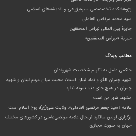
پژوهشكده تخصصصى سیره‌پژوهی و اندیشه‌های اسلامی
سید محمد مرتضی العاملی
جايرهٔ بین المللی نبراس المحققین
خيريهٔ «نبراس المحققين»
مطالب وبلاگ
حاکمى عامل به تکريم شخصيت شهروندان
شهید چمران الگو و نماد لبنان است/ محبت میان مردم لبنان و شهید
چمران در هیچ جای دنیا نمونه ندارد
مشهد، شهر من است
علامه «سيد جعفر مرتضي العاملي»: ولايت علي(ع)، روح اسلام است
برگزاری اولین سالگرد ارتحال علامه مرتضی‌عاملی در کشورهای مختلف
جهان به صورت مجازی