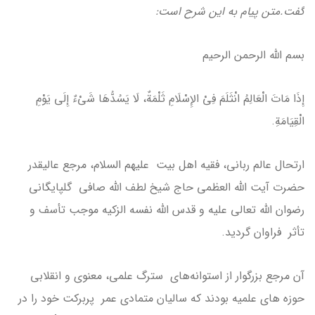
گفت.متن پیام به این شرح است:
بسم الله الرحمن الرحیم
إِذَا مَاتَ الْعَالِمُ انْثَلَمَ فِیْ الإِسْلَامِ ثَلْمَةٌ، لَا یَسُدُّهَا شَیْءٌ إِلَی یَوْمِ
الْقِیَامَةِ.
ارتحال عالم ربانی، فقیه اهل بیت علیهم السلام، مرجع عالیقدر
حضرت آیت الله العظمی حاج شیخ لطف الله صافی گلپایگانی
رضوان الله تعالی علیه و قدس الله نفسه الزکیه موجب تأسف و
تأثر فراوان گردید.
آن مرجع بزرگوار از استوانه‌های سترگ علمی، معنوی و انقلابی
حوزه های علمیه بودند که سالیان متمادی عمر پربرکت خود را در