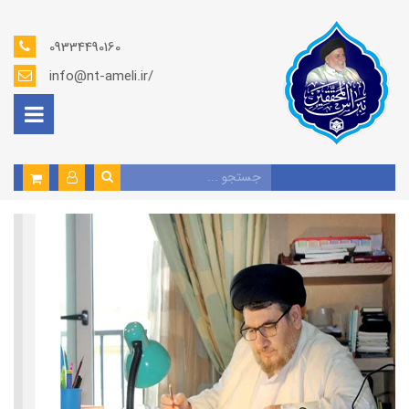
09334490160
info@nt-ameli.ir/