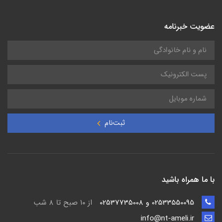
عضویت خبرنامه
ثبت‌نام
با ما همراه باشید
02533550095 و 02537735008
از ۱۰ صبح تا ۸ شب
info@nt-ameli.ir