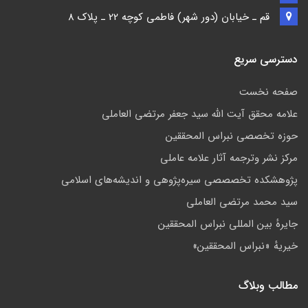
قم ـ خيابان (دور شهر) فاطمي كوچه 22 ـ پلاک 8
دسترسی سریع
صفحه نخست
علامه محقق آیت الله سید جعفر مرتضی العاملی
حوزه تخصصی نبراس المحققین
مركز نشر وترجمه آثار علامه عاملی
پژوهشكده تخصصصى سیره‌پژوهی و اندیشه‌های اسلامی
سید محمد مرتضی العاملی
جايرهٔ بین المللی نبراس المحققین
خيريهٔ «نبراس المحققين»
مطالب وبلاگ