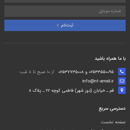
ثبت‌نام
با ما همراه باشید
02533550095 و 02537735008
از ۱۰ صبح تا ۸ شب
info@nt-ameli.ir
قم ـ خيابان (دور شهر) فاطمي كوچه 22 ـ پلاک 8
دسترسی سریع
صفحه نخست