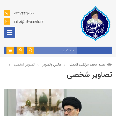
09334490160
info@nt-ameli.ir/
خانه /
سید محمد مرتضی العاملی
عكس وتصوير
تصاوير شخصى
تصاوير شخصى