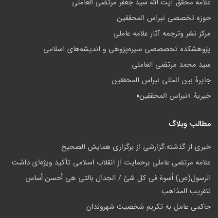
علامه محقق آیت الله سید جعفر مرتضی العاملی
حوزه تخصصی نبراس المحققین
مركز نشر وترجمه آثار علامه عاملی
پژوهشكده تخصصصى سیره‌پژوهی و اندیشه‌های اسلامی
سید محمد مرتضی العاملی
جايرهٔ بین المللی نبراس المحققین
خيريهٔ «نبراس المحققين»
مطالب وبلاگ
خبري از گذشته:گزارشى از برگزارى همايش الصحيح
علامه مرتضی عاملی برحمایت از انقلاب اسلامی تأکید ویژه‌ای داشت
الرسول(ص) أسوة في کل شئ / الجدال بالتي هي أحسن أساس
لتقریب المذاهب
حاکمى عامل به تکريم شخصيت شهروندان