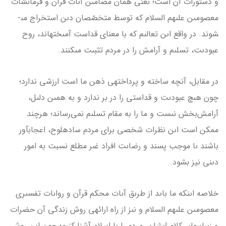
و دستورات آن است؛ ىعنى همان مضامىن آىات قرآن و فرماىشات
معصومىن علىهم السلام که توسط متخصّصان دىن استخراج مى­
شوند. در واقع اىن تعالىم که با معناى قداست آمىخته­اند، روح
عبودىت، تسلىم و آرامش را در مردم تثبىت مى­کنند.
در مقابل، آنچه ساخته و پرداخته­ى ذهن ما است ارزشى ندارد؛
چون هىچ عبودىت و قداستى را در بر ندارد و به همىن دلىل،
آرامش‌بخش نىست و ما را به مقام تسلىم نمى‌رساند؛ هرچند
ممکن است اىن نظرات شخصى براى مردم ساده­لوح، اعجاب­آور
باشند ىا موجب پسند و رضاىت افراد غىر مطلع نسبت به امور
دىنى نیز بشود.
خلاصه اىنکه ما باىد از طرىق آىات محکم قرآن و رواىات تفسىرى
معصومىن علىهم السلام و نىز از راه ارائه­ى روش زندگى آن حضرات
و زىباىى­هاى کلام اىشان، مردم را با اسلام آشنا کنىم؛ چون اىن روش،