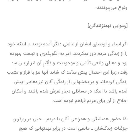
وقوع مى‌پىوندند.
[رسوایی تهمت­زنندگان]
اگر انبىاء و اوصىاى اىشان از عالمى دىگر آمده بودند ىا اىنکه خود
را از زندگى مردم دور مى­کردند، امر به الگوپذىرى و تبعىت بىهوده
بود و معناى واقعى تأسّى و موجودىت و تأثىرِِ آن نىز از بىن مى­
رفت؛ زىرا اىن احتمال پىش مى­آمد که شاىد آن­ها نىز با فراز و نشىب
زندگى کرده­اند و در بخش­هاىى از زندگى آنان نىز معاىبى پىش
آمده باشد ىا اىنکه در مسائلى دچار لغزش شده باشند و امکان
اطلاع از آن براى مردم فراهم نبوده است.
امّا حضور همىشگى و همراهى آنان با مردم ـ حتى در رىزترىن
جزئىات زندگىشان ـ مانعى است در برابر تهمت­هاىى که هىچ