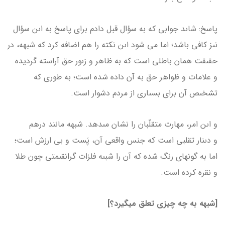
پاسخ: شاىد جوابى که به سؤال قبل دادم براى پاسخ به اىن سؤال
نىز کافى باشد؛ اما مى شود اىن نکته را هم اضافه کرد که شبهه، در
حقىقت همان باطلى است که به ظاهر و زىور حق آراسته گردیده
و علامات و ظواهر حق به آن داده شده است؛ به طورى که
تشخىص آن براى بسىارى از مردم دشوار است.
و اىن امر، مهارت متقلّبان را نشان مى­دهد. شبهه مانند درهم
و دىنار تقلبى است که جنس واقعى آن، پَست و بى ارزش است؛
اما به گونه­اى رنگ شده که آن را شبىه فلزات گران­قىمتى چون طلا
و نقره کرده است.
[شبهه به چه چیزی تعلق می­گیرد؟]