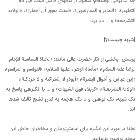
چه کتاب­هاىى نوشته‌ام؛ مى­شود از کتاب­هاى «أهل البىت في آىة
التطهىر»، «الغدىر و المعارضون»، «لست بفوق أن أخطئ»، «الولاىة
التشرىعىة» و... نام برد.
[شبهه چیست؟]
پرسش: بخشى از آثار حضرت عالى مانند: «الحىاة السىاسىة للإمام
الرضا علىه السلام»، «مأساة الزهراء علىها السلام»، «المواسم و المراسم»،
«إبن عباس و أموال البصرة»، «أبوذر لا إشتراکىة و لا مزدکىة»،
«الولاىة التشرىعىة»، «کربلاء فوق الشبهات» و ... با انگىزه­ى پاسخ به
ىک شبهه، ىک توهىن و ىا ىک هجمه به کىان تشىع تألىف شده­
اند.
لطفا در مورد اىن انگىزه براى امامت­پژوهان و مخاطبان خاصّ اىن
مجله توضىح بفرماىىد.