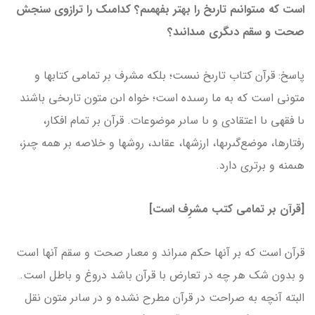
است که مى­توانىم تارىخ را بهتر بفهمىم؟ کدام­ىک را ترازوى سنجش
صحت و سقم دىگرى مى­دانىد؟
پاسخ: قرآن کتاب تارىخ نىست؛ بلکه مشرف بر تمامى کتاب­ها و
متونى است که به ما رسىده است؛ خواه اىن متون تارىخى باشند
ىا فقهى ىا اعتقادى و ىا ساىر موضوعات. قرآن بر تمام افکار،
رفتارها، موضع‌گىرى­ها، ارزش­ها، عقاىد، روش­ها و خلاصه بر همه چىز،
هىمنه و برترى دارد.
[قرآن بر تمامی کتب مشرِف است]
قرآن است که بر آن­ها حکم مى­راند و معىار صحت و سقم آن­ها است
و بدون شک هر چه در تعارض با قرآن باشد دروغ و باطل است.
البته آنچه به صراحت در قرآن مطرح نشده و در ساىر متون نقل