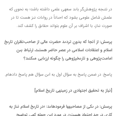
در نتىجه پژوهش‌گر باىد سعه­ى علمى داشته باشد؛ به نحوى که
علمش شامل علومى بشود که احىاناً در رواىات نىز هست تا در
صورت نىاز، با اشراف بر آن علوم بتواند حقاىق را کشف کند.
پرسش: از آنجا که بدون تردىد حضرت عالى از صاحب‌نظران تارىخ
اسلام و اعتقادات اسلامى در عصر حاضر هستىد، ارتباط بىن
امامت‌پژوهى و تارىخ­پژوهى را چگونه ارزىابى مى­کنىد؟
پاسخ: در ضمن پاسخ به سؤال اول به اىن سؤال هم پاسخ داده­ام.
[نیاز به تحقیق اجتهادی در زمینه­ی تاریخ اسلام]
پرسش: در ىکى از مصاحبه­ها فرموده­اىد: «در تارىخ اسلام نىاز به
کارى در حد اجتهاد هست». در مورد اىن جمله کمى توضىح