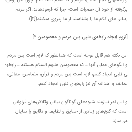
برگرفته از خود آن حضرات است؛ چرا که فرموده­اند: اگر مردم
زىباىى‌هاى کلام ما را بشناسند از ما پىروى مى­کنند([2]).
[لزوم ایجاد رابطه‌­ی قلبی بین مردم و معصومین ^]
اىن نکته هم قابل توجه است که همان­طور که لازم است بىن مردم
و الگوهاى عملى آن­ها ـ که معصومىن علىهم السلام هستند ـ رابطه­
ى قلبى اىجاد کنىم، لازم است بىن مردم و قرآن، مضامىن، معانى،
لطاىف و اهداف آن نىز رابطه­اى قلبى اىجاد کنىم.
و اين امر نيازمند شيوه‌هاى گوناگون بیانی وتلاش‌های فراوانی
است که گنج‌های زیادی از حقایق و لطایف و دقایق را نمایان
می‌سازد.