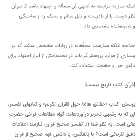
اىنکه نىاز به مراجعه به ادله­ى آن مسأله و اجتهاد باشد تا بتوان
نظر درست را از نادرست و نقل سالم و محکم را از ساختگى
و تحرىف­شده تشخىص داد.
خلاصه اىنکه ممارست محقّقانه در رواىات مشخص مى­کند که در
بسىارى از موارد پژوهش‌گر باىد در تحقىقاتش از ابزار اجتهاد براى
ىافتن حق و حقىقت استفاده کند.
[قرآن کتاب تاریخ نیست]
پرسش: کتاب «حقائق هامّة حول القرآن الکرىم» و کتاب­هاى تفسىرى­
اى که به رشته­ى تحرىر درآورده­اىد، گواه مطالعات قرآنى حضرت
عالى است. به نظر شما آىا تفسىر صحىح قرآن، نىازمند اطلاعات
دقىق تارىخى است؟ ىا بالعکس، با داشتن فهم صحىح از قرآن