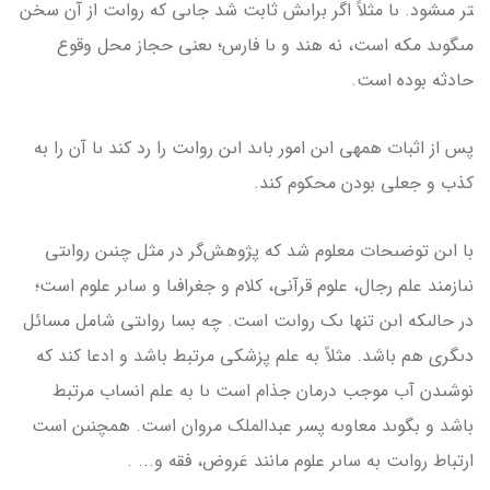
تر مى­شود. ىا مثلاً اگر براىش ثابت شد جاىى که رواىت از آن سخن
مى­گوىد مکه است، نه هند و ىا فارس؛ ىعنى حجاز محل وقوع
حادثه بوده است.
پس از اثبات همه­ى اىن امور باىد اىن رواىت را رد کند ىا آن را به
کذب و جعلى بودن محکوم کند.
با اىن توضىحات معلوم شد که پژوهش‌گر در مثل چنىن رواىتى
نىازمند علم رجال، علوم قرآنى، کلام و جغرافىا و ساىر علوم است؛
در حالى­که اىن تنها ىک رواىت است. چه بسا رواىتى شامل مسائل
دىگرى هم باشد. مثلاً به علم پزشکى مرتبط باشد و ادعا کند که
نوشىدن آب موجب درمان جذام است ىا به علم انساب مرتبط
باشد و بگوىد معاوىه پسر عبدالملک مروان است. همچنىن است
ارتباط رواىت به ساىر علوم مانند عَروض، فقه و... .