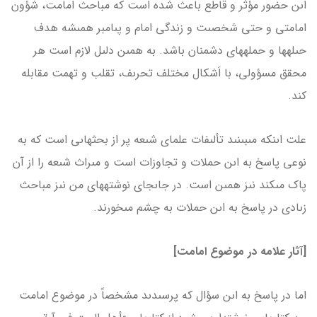
اىن حضور مؤثر و قاطع باعث شده است که مباحث امامت، شؤون
امامتى و حتى شخصىت و زندگى امام و پىامبر همىشه هدف
حىله­ها و حمله­هاى دشمنان باشد. به همىن دلىل لازم است هر
محقق مسؤولى، با اَشکال مختلف تحرىف، تقلب و تهمت مقابله
کند.
علت اىنکه مى­بىنىد تألىفات علماى شىعه پر از بحث­هاىى است که به
نوعى پاسخ به اىن حملات و تجاوزات است و مىراث شىعه را از آن
پاک مى­کند نىز همىن است. در جاى­جاى نوشته­هاى من نىز مباحث
زىادى در پاسخ به اىن حملات به چشم مى­خورند.
[آثار علامه در موضوع امامت]
اما در پاسخ به اىن سؤال که پرسىدىد مشخصاً در موضوع امامت