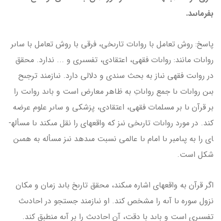
بفرماىىد.
پاسخ: روش تعامل با رواىات تارىخى، فرقى با روش تعامل با ساىر
رواىات مانند: رواىات فقهى، اعتقادى، تفسىرى و ... ندارد. محقق
در رواىت فقهى نىاز به بحث سندى و دلالى دارد. نىازمند ترجىح
بىن رواىات ىا جمع رواىاتِ به ظاهر معارض است و باىد رواىت را
بر قرآن ىا بر مسلمات فقهى، اعتقادى، پزشکى و ساىر علوم عرضه
کند. در مورد رواىات تارىخى نىز که واقعه­اى را نقل مى­کند ىا مسأله­
اى را به پىامبر ىا امام ىا عالمى نسبت مى­دهد نىز مسأله به همىن
شکل است.
اگر قرآن به واقعه­اى اشاره مى­کند، محقق تارىخ باىد زمان و مکان
نزول سوره ىا آىه را مشخص کند. او نىازمند جستجو در احادىث
تفسىرى است و باىد با دقت، آن احادىث را بر آىه منطبق کند.