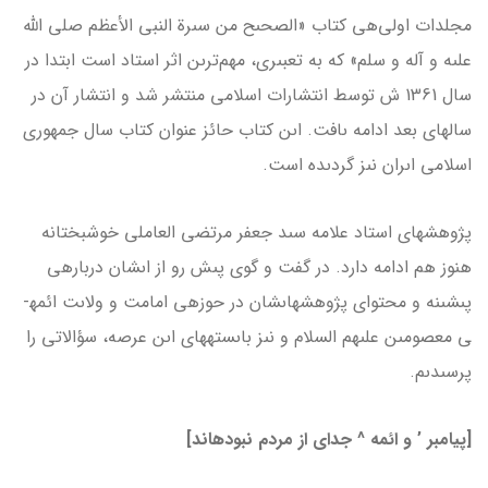
مجلدات اولى‌ه­ى کتاب «الصحىح من سىرة النبي الأعظم صلى الله
علىه و آله و سلم» که به تعبىرى، مهم‌ترىن اثر استاد است ابتدا در
سال 1361 ش توسط انتشارات اسلامى منتشر شد و انتشار آن در
سال­هاى بعد ادامه ىافت. اىن کتاب حائز عنوان کتاب سال جمهورى
اسلامى اىران نىز گردىده است.
پژوهش­هاى استاد علامه سىد جعفر مرتضى العاملى خوشبختانه
هنوز هم ادامه دارد. در گفت و گوى پىش رو از اىشان درباره­ى
پىشىنه و محتواى پژوهش­هاىشان در حوزه­ى امامت و ولاىت ائمه­
ى معصومىن علىهم السلام و نىز باىسته­هاى اىن عرصه، سؤالاتى را
پرسىدىم.
[پیامبر ’ و ائمه ^ جدای از مردم نبوده­اند]