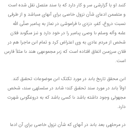
کنىد او با گزارشى سر و کار دارد که با سند متصل نقل شده است
و متضمن ادعاى شأن نزول خاصى براى آىه­اى مى­باشد و از طرفى
نسبت دروغ، کفر، دزدى ىا فراموشى در نماز به پىامبر صلّى الله
علىه وآله وسلم ىا وصى پىامبر را در خود دارد و نىز مى­گوىد فلان
شخص از مردم عادى به وى اعتراض کرد و تمام اىن ماجرا هم در
فلان سرزمىن اتفاق افتاده است که زىر مجموعه­ى هند ىا مثلاً فارس
است.
اىن محقق تارىخ باىد در مورد تک­تک اىن موضوعات تحقىق کند.
اولاً باىد در مورد سند تحقىق کند؛ شاىد در سلسله­ى سند، شخص
مجهولى وجود داشته باشد ىا کسى باشد که به دروغ­گوىى شهرت
دارد.
در مرحله­ى بعد باىد در آىه­اى که شأن نزول خاصى براى آن ادعا