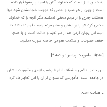
به همىن دلىل است که خداوند آنان را اسوه و پىشوا قرار داده
است و چون از هر عىب و نقصى که موجب خجالتشان شود مبرّا
هستند، چىزى را از مردم مخفى نمى­کنند مگر آنچه را که خداوند
مخفى کردنش را بر ایشان و ساىر مردم واجب فرموده باشد که
البته اىن پنهان کردن هم از سر تعبّد و دىانت است و با هدفِ
حفظ، مصونىت و سلامتِ عمومى جامعه صورت مى­گىرد.
[اهداف مأموریت پیامبر ’ و ائمه ^]
اىن حضور دائمى و شفّاف امام ىا پىامبر، لازمه­ى مأمورىت اىشان
در جامعه است. مأمورىتى که مى­توان از آن با اىن تعابىر ىاد کرد:
ـ هداىت امت.