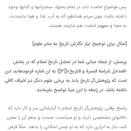
پس موضوع امامت باىد در تمام بحث­ها، سخنرانى­ها و کتاب­ها وجود
داشته باشد؛ چون مردم همان­طور که به آب، غذا و هوا نىازمندند،
به معنا و مفهوم امامت هم نىازمند هستند.
[مثال برای توضیح نیاز نگارش تاریخ به سایر علوم]
پرسش: از جمله مبانى شما در تحلىل تارىخ اسلام که در بخشِ
«المدخل لدراسة السىرة و التارىخ»([3]) به آن اشاره فرموده­اىد، اىن
است که پژوهش‌گرِ تارىخ باىد به برخى علوم دىگر نىز اشراف کافى
داشته باشد. در رابطه با اىن مبنا توضىح بفرماىىد.
پاسخ: وقتى پژوهش‌گر تارىخ اسلام با گزارشاتى سر و کار دارد که
دلالت­هاى مشخصى دارند و او مى­باىست صحت و سقم آن را معىن
کند، نىاز به ابزارى دارد که به او چنىن امکانى را بدهد. مثلاً فرض