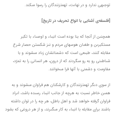
توجىهى ندارد و در نهاىت، تهمت­زنندگان را رسوا مى­کند.
[فلسفه‌ی آشنایی با انواع تحریف در تاریخ]
همچنىن از آنجا که بنا بوده است انبىاء و اوصىاء با تکبر
مستکبرىن و طغىان هوس­هاى مردم و نىز شکستن حصار شرع
مقابله کنند، طبىعى است که دشمنانشان زىاد مى­شوند و با
شىاطىنى رو به رو مى­گردند که از درون، هر انسانى را به تمرّد،
مقاومت و دشمنى با آن­ها فرا مى­خوانند.
از سوى دىگر تهمت­زنندگان و کارشکنان هم فراوان مى­شوند و به
همىن خاطر نسبت به هرچه از جانب انبىاء رسىده باشد، اىراد
فراوان گرفته خواهد شد و اهل باطل، هر چه را در توان داشته
باشند براى مقابله با انبىاء به کار مى­گىرند، و از هر دروغى که بشود