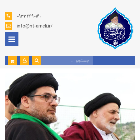
09334490160
info@nt-ameli.ir/