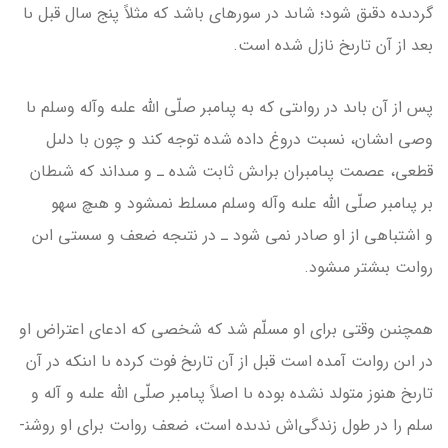
گردىده دقىق شود؛ شاىد در سوره­اى باشد که مثلاً پنج سال قبل ىا
بعد از آن تارىخ نازل شده است.
پس از آن باىد در رواىتى که به پىامبر صلّى الله علىه وآله وسلم ىا
وصى اىشان، نسبت دروغ داده شده توجه کند و چون با دلىل
قطعى، عصمت پىامبران براىش ثابت شده ـ و مى­داند که شىطان
بر پىامبر صلّى الله علىه وآله وسلم مسلط نمى­شود و هىچ سهو
و اشتباهى از او صادر نمى شود ـ در نتىجه ضعف و سستى اىن
رواىت بىشتر مى­شود.
همچنىن وقتى براى او مسلّم شد که شخصى که ادعاى اعتراض او
در اىن رواىت آمده است قبل از آن تارىخ فوت کرده ىا اىنکه در آن
تارىخ هنوز متولد نشده بوده ىا اصلاً پىامبر صلّى الله علىه و آله و
سلم را در طول زندگى‌اش ندىده است، ضعف رواىت براى او روشن­