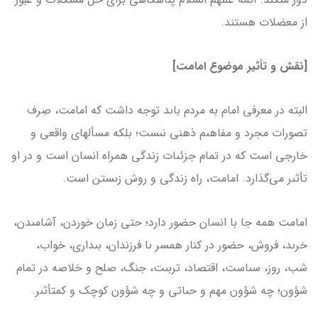
از معضلات هستند.
[نقش و تأثیر موضوع امامت]
البته در معرفى امام به مردم باىد توجه داشت که امامت، صِرف
تصورات مجرد و مفاهىم ذهنى نىست؛ بلکه مسأله­اى واقعى و
خارجى است که در تمام جزئىات زندگى همراه انسان است و در او
تأثىر مى‌گذارد. امامت، راه زندگى و روش زىستن است.
امامت همه جا با انسان حضور دارد؛ حتى زمان خوردن، آشامىدن،
خرىد، فروش، حضور در کنار همسر ىا فرزندان، بىدارى، خواب،
شب، روز، سىاست، اقتصاد، تربىت، جنگ، صلح و خلاصه در تمام
شؤون؛ چه شؤون مهم و حىاتى و چه شؤون کوچک و کم­تأثىر.