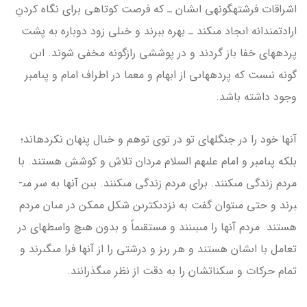
اشراقات فرشته­گونه­ى اىشان ـ که فرصت کوتاهى براى نگاه کردنِ
ارادتمندانه اىجاد مى­کند ـ بهره ببرند و خىلى زود دوباره به پشت
پرده­هاى خفا باز گردند و در پوششى رازگونه مخفى شوند. اىن
گونه نىست که پرده­هاىى از ابهام و معما در اطراف امام و پىامبر
وجود داشته باشد.
آن­ها خود را در جنگل­هاى تو در توى توهم و خىال پنهان نکرده­اند؛
بلکه پىامبر و امام علىهم السلام مردان تلاش و کوشش هستند. با
مردم زندگى مى­کنند. براى مردم زندگى مى­کنند. بىن آن­ها به سر مى­
برند و حتى مى­توان گفت به نزدىک­ترىن شکل ممکن در مىان مردم
هستند. مردم آن­ها را مى­بىنند و مستقىماً و بدون هىچ واسطه­اى در
تعامل با اىشان هستند و هر رىز و درشتى را از آن­ها فرا مى­گىرند و
تمام حرکات و سکناتشان را به دقت از نظر مى­گذرانند.