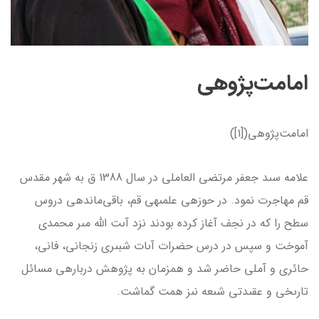
امامت‌پژوهى
امامت­‌پژوهى([1])
علامه سىد جعفر مرتضى العاملى در سال 1388 ق به شهر مقدس
قم مهاجرت نمود. در حوزه­ى علمىه­ى قم، باقى‌مانده­ى دروس
سطح را که در نجف آغاز کرده بودند نزد آىت الله مىر محمدى
آموخت و سپس در درس حضرات آىات شبىرى زنجانى، فانى،
حائرى و آملى حاضر شد و هم­زمان به پژوهش درباره­ى مسائل
تارىخى و عقىدتى شىعه نىز همت گماشت.