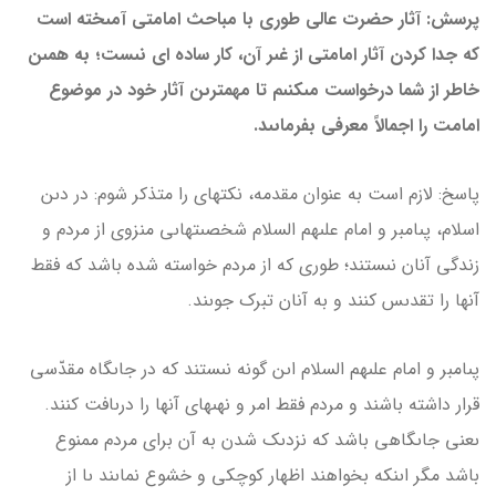
پرسش: آثار حضرت عالى طورى با مباحث امامتى آمىخته است
که جدا کردن آثار امامتى از غىر آن، کار ساده اى نىست؛ به همىن
خاطر از شما درخواست مى­کنىم تا مهم­ترىن آثار خود در موضوع
امامت را اجمالاً معرفى بفرماىىد.
پاسخ: لازم است به عنوان مقدمه، نکته­اى را متذکر شوم: در دىن
اسلام، پىامبر و امام علىهم السلام شخصىت­هاىى منزوى از مردم و
زندگى آنان نىستند؛ طورى که از مردم خواسته شده باشد که فقط
آن­ها را تقدىس کنند و به آنان تبرک جوىند.
پىامبر و امام علىهم السلام اىن گونه نىستند که در جاىگاه مقدّسى
قرار داشته باشند و مردم فقط امر و نهى­هاى آن­ها را درىافت کنند.
ىعنى جاىگاهى باشد که نزدىک شدن به آن براى مردم ممنوع
باشد مگر اىنکه بخواهند اظهار کوچکى و خشوع نماىند ىا از