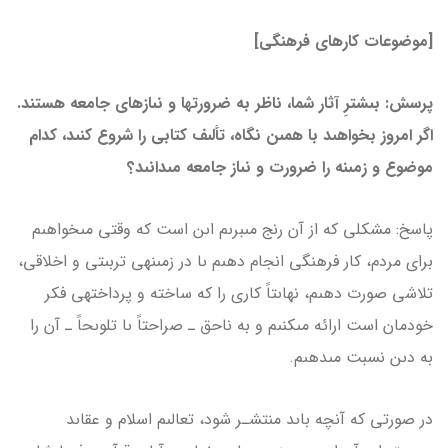
[موضوعات کارهای فرهنگی]
پرسش: بىشترِ آثار شما، ناظر به ضرورت­ها و نىازهاى جامعه هستند.
اگر امروز بخواهىد با همىن نگاه، تألىف کتابى را شروع کنىد، کدام
موضوع و زمىنه را ضرورت و نىاز جامعه مى­دانىد؟
پاسخ: مشکلى که از آن رنج مى­برىم اىن است که وقتى مى­خواهىم
براى مردم، کار فرهنگى انجام دهىم ىا در زمىنه­ى تربىتى و اخلاقى،
تلاشى صورت دهىم، نهاىتاً کارى را که ساخته و پرداخته­ى فکر
خودمان است ارائه مى­کنىم و به ناحق ـ صراحتاً ىا تلوىحاً ـ آن را
به دىن نسبت مى­دهىم.
در صورتى که آنچه باىد منتشـر شود، تعالىم اسلام و عقاىد