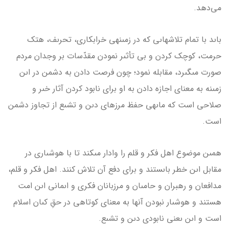
مى‌دهد.
باىد با تمام تلاش­هاىى که در زمىنه­ى خراب­کارى، تحرىف، هتک
حرمت، کوچک کردن و بى تأثىر نمودن مقدّسات بر وجدان مردم
صورت مى­گىرد، مقابله نمود؛ چون فرصت دادن به دشمن در اىن
زمىنه به معناى اجازه دادن به او براى نابود کردن آثار خىر و
صلاحى است که ماىه­ى حفظ مرزهاى دىن و تشىع از تجاوز دشمن
است.
همىن موضوع اهل فکر و قلم را وادار مى­کند تا با هوشىارى در
مقابل اىن خطر باىستند و براى دفع آن تلاش کنند. اهل فکر و قلم،
مدافعان و رهبران و حامىان و مرزبانان فکرى و اىمانى اىن امت
هستند و هوشىار نبودن آن­ها به معناى کوتاهى در حقِ کىان اسلام
است و اىن ىعنى نابودى دىن و تشىع.