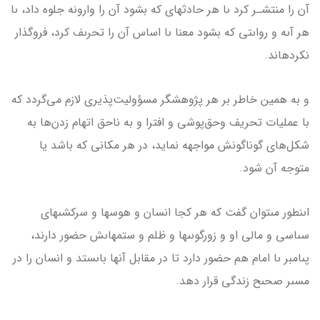
آن را منتشـر کرد ىا هر حادثه­اى که بشود آن را وارونه جلوه داد، ىا
هر آىه و رواىتى که بشود معنا ىا اساس آن را تحرىف کرد، فروگذار
نکرده­اند.
و به همين خاطر بر هر پژوهشگر مسؤولیت‌پذیری لازم می‌گردد که
با عملیات تحریف وحق‌پوشی و افترا و به ناحق اتهام زدن‌ها به
شکل‌های گوناگونش مواجهه نماید، در هر مکانی که باشد یا
متوجه آن شود.
اىنطور مى­توان گفت که هر کجا انسان و هوس­ها و سرکشى­هاى
سىاسى و مالى او و زورگوىى­ها و ظلم و ستم­هاىش حضور دارند،
پىامبر ىا امام هم حضور دارد تا در مقابل آن­ها باىستد و انسان را در
مسىر صحىح زندگى قرار دهد.