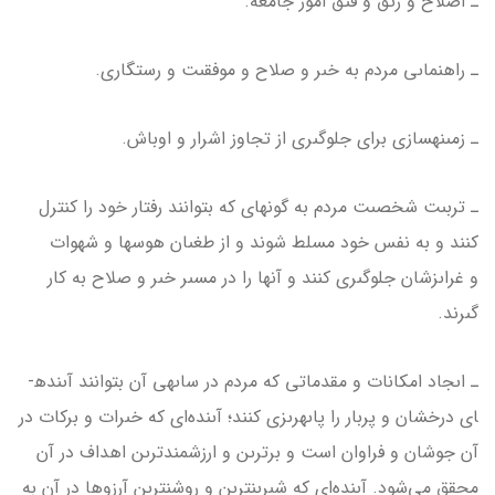
ـ اصلاح و رتق و فتق امور جامعه.
ـ راهنماىى مردم به خىر و صلاح و موفقىت و رستگارى.
ـ زمىنه­سازى براى جلوگىرى از تجاوز اشرار و اوباش.
ـ تربىت شخصىت مردم به گونه­اى که بتوانند رفتار خود را کنترل
کنند و به نفس خود مسلط شوند و از طغىان هوس­ها و شهوات
و غراىزشان جلوگىرى کنند و آن­ها را در مسىر خىر و صلاح به کار
گىرند.
ـ اىجاد امکانات و مقدماتى که مردم در ساىه­ى آن بتوانند آىنده­
اى درخشان و پربار را پاىه­رىزى کنند؛ آىنده‌اى که خىرات و برکات در
آن جوشان و فراوان است و برترىن و ارزشمندترىن اهداف در آن
محقق مى‌شود. آىنده‌اى که شىرىن­ترىن و روشن­ترىن آرزوها در آن به