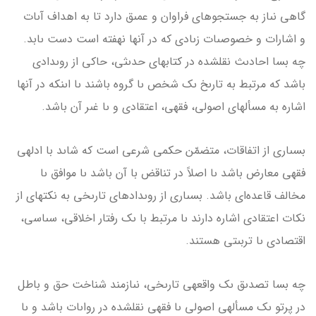
گاهى نىاز به جستجوهاى فراوان و عمىق دارد تا به اهداف آىات
و اشارات و خصوصىات زىادى که در آن­ها نهفته است دست ىابد.
چه بسا احادىث نقل­شده در کتاب­هاى حدىثى، حاکى از روىدادى
باشد که مرتبط به تارىخ ىک شخص ىا گروه باشند ىا اىنکه در آن­ها
اشاره به مسأله­اى اصولى، فقهى، اعتقادى و ىا غىر آن باشد.
بسىارى از اتفاقات، متضمّن حکمى شرعى است که شاىد با ادله­ى
فقهى معارض باشد ىا اصلاً در تناقض با آن باشد ىا موافق ىا
مخالف قاعده‌اى باشد. بسىارى از روىدادهاى تارىخى به نکته­اى از
نکات اعتقادى اشاره دارند ىا مرتبط با ىک رفتار اخلاقى، سىاسى،
اقتصادى ىا تربىتى هستند.
چه بسا تصدىق ىک واقعه­ى تارىخى، نىازمند شناخت حق و باطل
در پرتو ىک مسأله­ى اصولى ىا فقهى نقل­شده در رواىات باشد و ىا