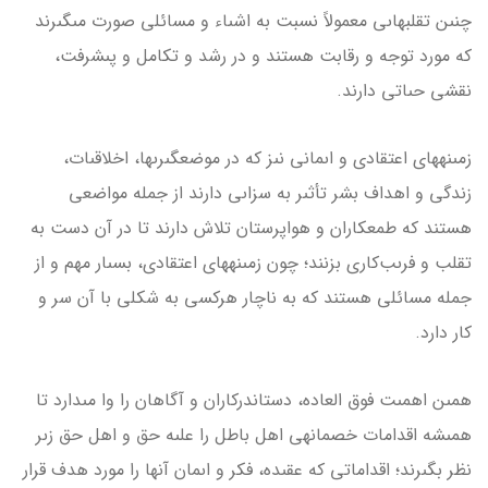
چنىن تقلب­هاىى معمولاً نسبت به اشىاء و مسائلى صورت مى­گىرند
که مورد توجه و رقابت هستند و در رشد و تکامل و پىشرفت،
نقشی حىاتى دارند.
زمىنه­هاى اعتقادى و اىمانى نىز که در موضع­گىرى­ها، اخلاقىات،
زندگى و اهداف بشر تأثىر به سزاىى دارند از جمله مواضعى
هستند که طمع­کاران و هواپرستان تلاش دارند تا در آن دست به
تقلب و فرىب‌کارى بزنند؛ چون زمىنه­هاى اعتقادى، بسىار مهم و از
جمله مسائلى هستند که به ناچار هرکسى به شکلى با آن سر و
کار دارد.
همىن اهمىت فوق العاده، دست­اندرکاران و آگاهان را وا مى­دارد تا
همىشه اقدامات خصمانه­ى اهل باطل را علىه حق و اهل حق زىر
نظر بگىرند؛ اقداماتى که عقىده، فکر و اىمان آن­ها را مورد هدف قرار