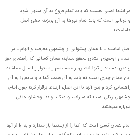
در اىنجا اصلى هست که باىد تمام فروع به آن منتهى شود
و درىاىى است که باىد تمام نهرها به آن برىزند؛ ىعنى اصل
«امامت».
اصلِ امامت ـ ىا همان پىشواىى و چشمه­ى معرفت و الهام ـ در
انبىاء و اوصیاى اىشان تحقق مى­ىابد؛ همان کسانى که راهنماى حق
و دىن هستند و تنها اىشان، راه مستقىم و استوار و اصیل مى­باشند.
اىن همان چىزى است که باىد به آن همت گمارد و مردم را به آن
راهنماىى کرد و بىن آن­ها با اىن اصل، ارتباط برقرار کرد؛ چون امام،
چشمه­ى زلالى است که سىرابشان مى­کند و به روحشان جانى
دوباره مى­بخشد.
امام همان کسى است که آن­ها را از زشتى­ها باز مى­دارد و بلا را از آن­ها
دور مى­کند. ائمه علىهم السلام پناه­گاهى براى حل مشکلات و عبور