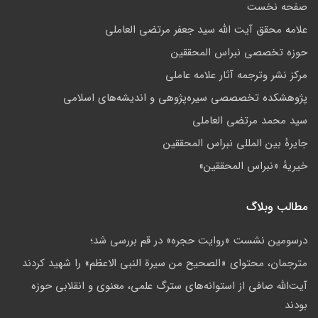
صفحه نخست
علامه محقق آیت الله سید جعفر مرتضی العاملی
حوزه تخصصی نبراس المحققین
مركز نشر وترجمه آثار علامه عاملی
پژوهشكده تخصصصى سیره‌پژوهی و اندیشه‌های اسلامی
سید محمد مرتضی العاملی
جايرهٔ بین المللی نبراس المحققین
خيريهٔ «نبراس المحققين»
مطالب وبلاگ
درسومین نشست «روایت حجره» در قم بررسی شد؛
مترجمان، محتوای «الصحیح من سیرة النبی الاعظم» را شهید کردند
آیت‌الله صافی از استوانه‌های سترگ علمی، معنوی و انقلابی حوزه‌
بودند