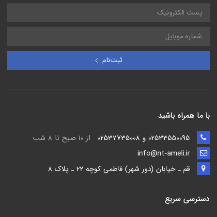
ثبت‌نام
با ما همراه باشید
02533550095 و 02537735008
از ۱۰ صبح تا ۸ شب
info@nt-ameli.ir
قم ـ خيابان (دور شهر) فاطمي كوچه 22 ـ پلاک 8
دسترسی سریع