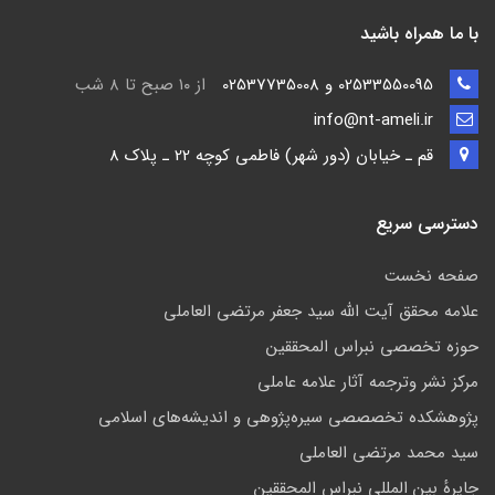
با ما همراه باشید
02533550095 و 02537735008
از ۱۰ صبح تا ۸ شب
info@nt-ameli.ir
قم ـ خيابان (دور شهر) فاطمي كوچه 22 ـ پلاک 8
دسترسی سریع
صفحه نخست
علامه محقق آیت الله سید جعفر مرتضی العاملی
حوزه تخصصی نبراس المحققین
مركز نشر وترجمه آثار علامه عاملی
پژوهشكده تخصصصى سیره‌پژوهی و اندیشه‌های اسلامی
سید محمد مرتضی العاملی
جايرهٔ بین المللی نبراس المحققین