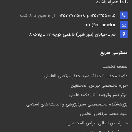
با ما همراه باشید
02533550095 و 02537735008
از ۱۰ صبح تا ۸ شب
info@nt-ameli.ir
قم ـ خيابان (دور شهر) فاطمي كوچه 22 ـ پلاک 8
دسترسی سریع
صفحه نخست
علامه محقق آیت الله سید جعفر مرتضی العاملی
حوزه تخصصی نبراس المحققین
مركز نشر وترجمه آثار علامه عاملی
پژوهشكده تخصصصى سیره‌پژوهی و اندیشه‌های اسلامی
سید محمد مرتضی العاملی
جايرهٔ بین المللی نبراس المحققین