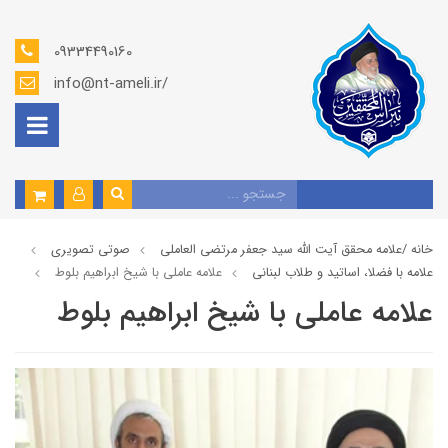
09334490160
info@nt-ameli.ir/
خانه /
علامه محقق آیت الله سید جعفر مرتضی العاملی
صوتي تصويري
علامه با فضلا، اساتید و طلاب لبنانی
علامه عاملي با شيخ ابراهيم بلوط
علامه عاملي با شيخ ابراهيم بلوط