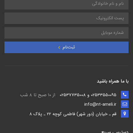
ثبت‌نام
با ما همراه باشید
02533550095 و 02537735008
از ۱۰ صبح تا ۸ شب
info@nt-ameli.ir
قم ـ خيابان (دور شهر) فاطمي كوچه 22 ـ پلاک 8
دسترسی سریع