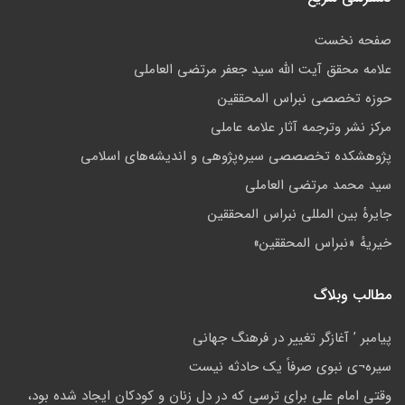
صفحه نخست
علامه محقق آیت الله سید جعفر مرتضی العاملی
حوزه تخصصی نبراس المحققین
مركز نشر وترجمه آثار علامه عاملی
پژوهشكده تخصصصى سیره‌پژوهی و اندیشه‌های اسلامی
سید محمد مرتضی العاملی
جايرهٔ بین المللی نبراس المحققین
خيريهٔ «نبراس المحققين»
مطالب وبلاگ
پيامبر ’ آغازگر تغيير در فرهنگ جهانى
سيره¬ى نبوى صرفاً يک حادثه نيست
وقتی امام علی برای ترسی که در دل زنان و کودکان ایجاد شده بود،