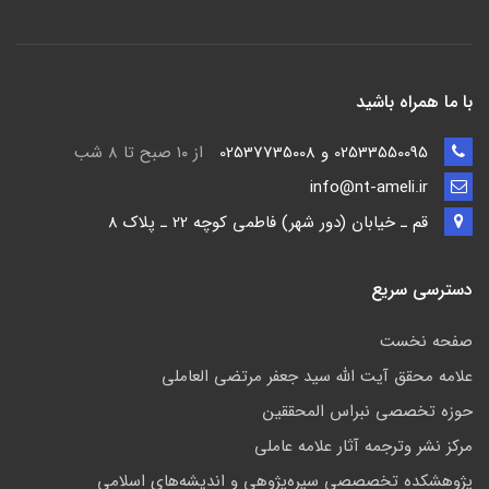
با ما همراه باشید
02533550095 و 02537735008
از ۱۰ صبح تا ۸ شب
info@nt-ameli.ir
قم ـ خيابان (دور شهر) فاطمي كوچه 22 ـ پلاک 8
دسترسی سریع
صفحه نخست
علامه محقق آیت الله سید جعفر مرتضی العاملی
حوزه تخصصی نبراس المحققین
مركز نشر وترجمه آثار علامه عاملی
پژوهشكده تخصصصى سیره‌پژوهی و اندیشه‌های اسلامی