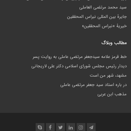
سید محمد مرتضی العاملی
جايرهٔ بین المللی نبراس المحققین
خيريهٔ «نبراس المحققين»
مطالب وبلاگ
خط قرمز علامه سیدجعفر مرتضی عاملی به روایت پسر
ديدار رئيس مجلس شوراى اسلامي دكتر على لاريجانى
مشهد، شهر من است
در باره استاد سید جعفر مرتضی عاملی
مذهب ابن عربى