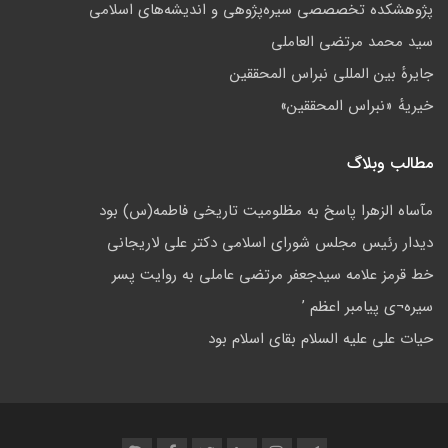
پژوهشكده تخصصصى سیره‌پژوهی و اندیشه‌های اسلامی
سید محمد مرتضی العاملی
جايرهٔ بین المللی نبراس المحققین
خيريهٔ «نبراس المحققين»
مطالب وبلاگ
مآساه الزهرا پاسخ به مظلومیت تاریخی فاطمه(س) بود
ديدار رئيس مجلس شوراى اسلامي دكتر على لاريجانى
خط قرمز علامه سیدجعفر مرتضی عاملی به روایت پسر
سيره¬ى پيامبر اعظم ’
حيات علی عليه السلام بقاى اسلام بود