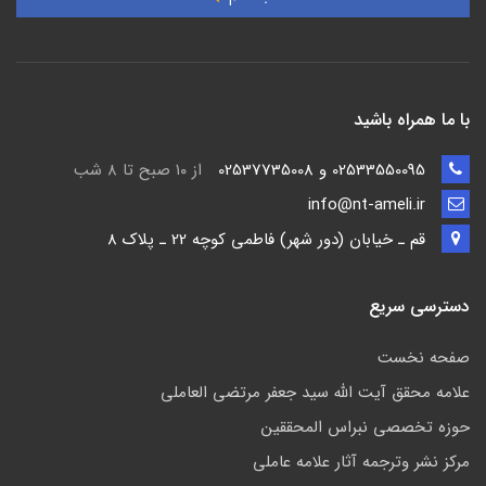
با ما همراه باشید
02533550095 و 02537735008
از ۱۰ صبح تا ۸ شب
info@nt-ameli.ir
قم ـ خيابان (دور شهر) فاطمي كوچه 22 ـ پلاک 8
دسترسی سریع
صفحه نخست
علامه محقق آیت الله سید جعفر مرتضی العاملی
حوزه تخصصی نبراس المحققین
مركز نشر وترجمه آثار علامه عاملی