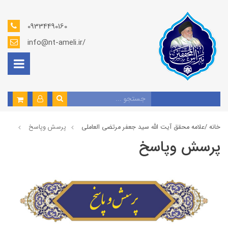
09334490160
info@nt-ameli.ir/
خانه /
علامه محقق آیت الله سید جعفر مرتضی العاملی
پرسش وپاسخ
پرسش وپاسخ