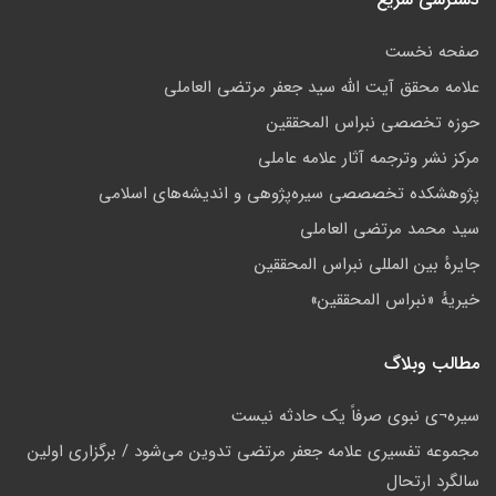
صفحه نخست
علامه محقق آیت الله سید جعفر مرتضی العاملی
حوزه تخصصی نبراس المحققین
مركز نشر وترجمه آثار علامه عاملی
پژوهشكده تخصصصى سیره‌پژوهی و اندیشه‌های اسلامی
سید محمد مرتضی العاملی
جايرهٔ بین المللی نبراس المحققین
خيريهٔ «نبراس المحققين»
مطالب وبلاگ
سيره¬ى نبوى صرفاً يک حادثه نيست
مجموعه تفسیری علامه جعفر مرتضی تدوین می‌شود / برگزاری اولین
سالگرد ارتحال