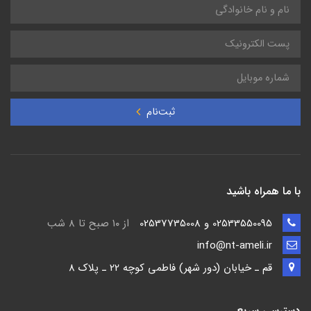
ثبت‌نام
با ما همراه باشید
02533550095 و 02537735008
از ۱۰ صبح تا ۸ شب
info@nt-ameli.ir
قم ـ خيابان (دور شهر) فاطمي كوچه 22 ـ پلاک 8
دسترسی سریع