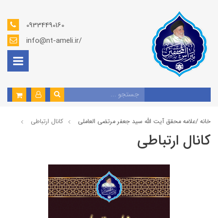
09334490160
info@nt-ameli.ir/
خانه /
علامه محقق آیت الله سید جعفر مرتضی العاملی
كانال ارتباطي
كانال ارتباطي