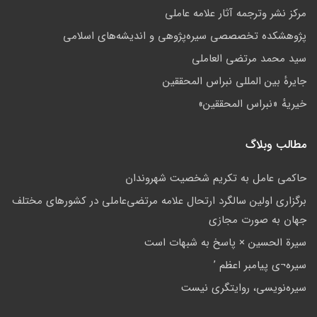
مركز نشر وترجمه آثار علامه عاملی
پژوهشكده تخصصصى سیره‌پژوهی و اندیشه‌های اسلامی
سید محمد مرتضی العاملی
جايرهٔ بین المللی نبراس المحققین
خيريهٔ «نبراس المحققين»
مطالب وبلاگ
حاکمى عامل به تکريم شخصيت شهروندان
برگزاری اولین سالگرد ارتحال علامه مرتضی‌عاملی در کشورهای مختلف
جهان به صورت مجازی
سيرة الحسين × پاسخ به شبهات است
سيره¬ى پيامبر اعظم ’
سیره­‌نویسی، روایتگری نیست