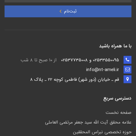
ثبت‌نام
با ما همراه باشید
02533550095 و 02537735008
از ۱۰ صبح تا ۸ شب
info@nt-ameli.ir
قم ـ خيابان (دور شهر) فاطمي كوچه 22 ـ پلاک 8
دسترسی سریع
صفحه نخست
علامه محقق آیت الله سید جعفر مرتضی العاملی
حوزه تخصصی نبراس المحققین