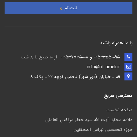
ثبت‌نام
با ما همراه باشید
02533550095 و 02537735008
از ۱۰ صبح تا ۸ شب
info@nt-ameli.ir
قم ـ خيابان (دور شهر) فاطمي كوچه 22 ـ پلاک 8
دسترسی سریع
صفحه نخست
علامه محقق آیت الله سید جعفر مرتضی العاملی
حوزه تخصصی نبراس المحققین