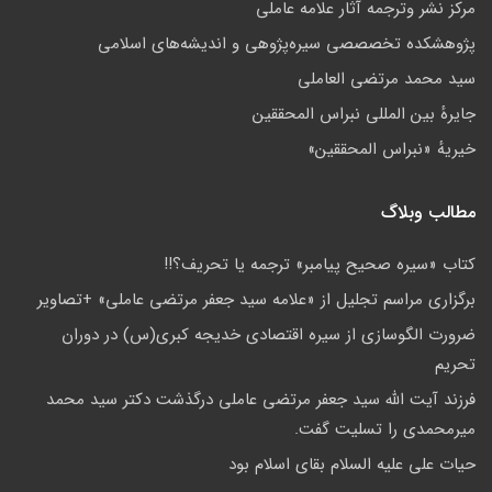
مركز نشر وترجمه آثار علامه عاملی
پژوهشكده تخصصصى سیره‌پژوهی و اندیشه‌های اسلامی
سید محمد مرتضی العاملی
جايرهٔ بین المللی نبراس المحققین
خيريهٔ «نبراس المحققين»
مطالب وبلاگ
کتاب «سیره صحیح پیامبر» ترجمه یا تحریف؟!!
برگزاری مراسم تجلیل از «علامه سید جعفر مرتضی عاملی» +تصاویر
ضرورت الگوسازی از سیره اقتصادی خدیجه کبری(س) در دوران
تحریم
فرزند آیت الله سید جعفر مرتضی عاملی درگذشت دکتر سید محمد
میرمحمدی را تسلیت گفت.
حيات علی عليه السلام بقاى اسلام بود