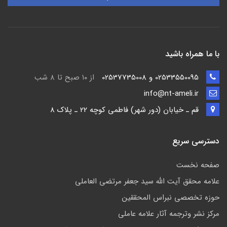
با ما همراه باشید
02533550095 و 02537735008
از ۱۰ صبح تا ۸ شب
info@nt-ameli.ir
قم ـ خيابان (دور شهر) فاطمي كوچه 22 ـ پلاک 8
دسترسی سریع
صفحه نخست
علامه محقق آیت الله سید جعفر مرتضی العاملی
حوزه تخصصی نبراس المحققین
مركز نشر وترجمه آثار علامه عاملی