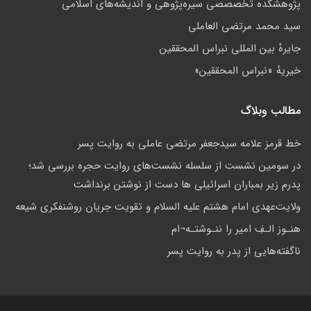
پژوهشكده تخصصصى سیره‌پژوهی و اندیشه‌های اسلامی
سید محمد مرتضی العاملی
جايرهٔ بین المللی نبراس المحققین
خيريهٔ «نبراس المحققين»
مطالب وبلاگ
خط قرمز علامه سیدجعفر مرتضی عاملی به روایت پسر
در سومین نشست از سلسله نشست‌های روایت حجره بررسی شد؛
پدرم زیر بمباران اسرائیلی ها دست از نوشتن برنداشت
ولايت‌عهدى امام هشتم عليه السلام و تقويت جريان روشنفكرى شيعه
هنـوز الـفِ امير را ننـوشتـه¬ام
ناگفته‌هایی از پدر به روایت پسر