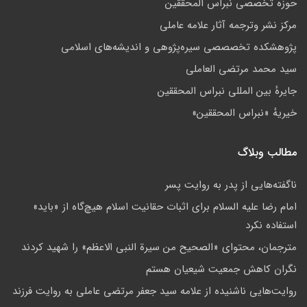
حوزه تخصصی نبراس المحققین
مركز نشر وترجمه آثار علامه عاملی
پژوهشكده تخصصصى سیره‌پژوهی و اندیشه‌های اسلامی
سید محمد مرتضی العاملی
جايرهٔ بین المللی نبراس المحققین
خيريهٔ «نبراس المحققين»
مطالب وبلاگ
ناگفته‌هایی از پدر به روایت پسر
امام رضا عليه السلام براى اثبات حقانيت اسلام هيچ‌گاه از «بايد»
استفاده نکرد
مترجمان، محتوای «الصحیح من سیرة النبی الاعظم» را شهید کردند
نگران کاهش جمعيت شيعيان هستم
روایت‌هایی ناشنیده از علامه سید جعفر مرتضی عاملی به روایت فرزند