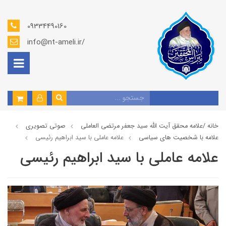
09334490160
info@nt-ameli.ir/
خانه /
علامه محقق آیت الله سید جعفر مرتضی العاملی
صوتي تصويري
علامه با شخصیت های سیاسی
علامه عاملي با سید ابراهیم رئیسی
علامه عاملي با سید ابراهیم رئیسی