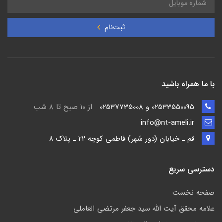
ثبت‌نام
با ما همراه باشید
02533550095 و 02537735008
از ۱۰ صبح تا ۸ شب
info@nt-ameli.ir
قم ـ خيابان (دور شهر) فاطمي كوچه 22 ـ پلاک 8
دسترسی سریع
صفحه نخست
علامه محقق آیت الله سید جعفر مرتضی العاملی