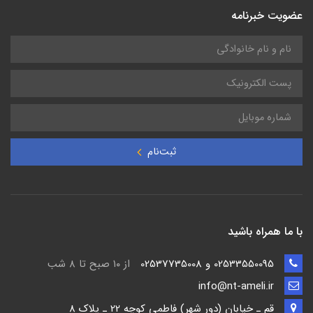
عضویت خبرنامه
ثبت‌نام
با ما همراه باشید
02533550095 و 02537735008
از ۱۰ صبح تا ۸ شب
info@nt-ameli.ir
قم ـ خيابان (دور شهر) فاطمي كوچه 22 ـ پلاک 8