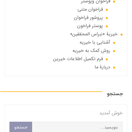
فراخوان‌ وپوستر
فراخوان متني
پروشور فراخوان
پوستر فراخون
خيريهٔ «نبراس المحققين»
آشنایی با خیریه
روش کمک به خیریه
فرم تکمیل اطلاعات خیرین
دربارهٔ ما
جستجو
خوش آمديد
جستجو