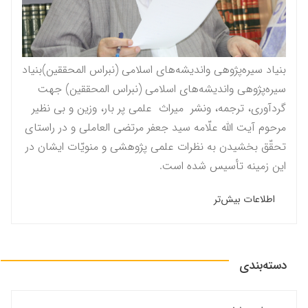
بنیاد سیره‌پژوهی واندیشه‌های اسلامی (نبراس المحققين)بنیاد
سیره‌پژوهی واندیشه‌های اسلامی (نبراس المحققين) جهت
گردآوری، ترجمه، ونشر میراث علمی پر بار، وزین و بی نظیر
مرحوم آيت الله علّامه سيد جعفر مرتضى العاملى و در راستاى
تحقّق بخشيدن به نظرات علمى پژوهشى و منویّات ايشان در
این زمینه تأسیس شده است.
اطلاعات بیش‌تر
دسته‌بندی