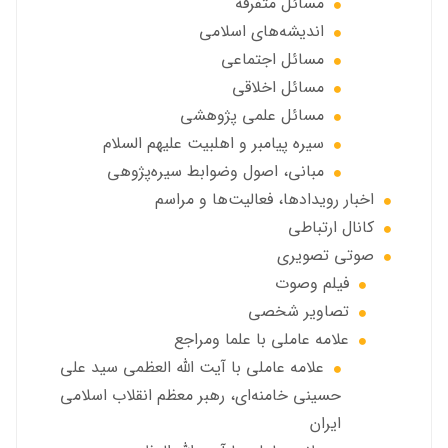
مسائل متفرقه
انديشه‌هاي اسلامي
مسائل اجتماعي
مسائل اخلاقي
مسائل علمی پژوهشی
سيره پيامبر و اهلبيت علیهم السلام
مبانی، اصول وضوابط سيره‌پژوهی
اخبار رويدادها، فعاليت‌ها و مراسم
كانال ارتباطي
صوتي تصويري
فیلم وصوت
تصاویر شخصی
علامه عاملي با علما ومراجع
علامه عاملي با آیت الله العظمی سید علی
حسینی خامنه‌ای، رهبر معظم انقلاب اسلامی
ایران