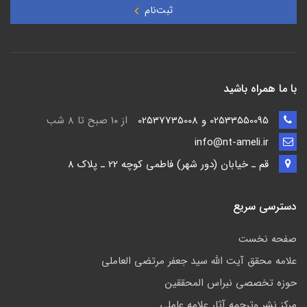
ثبت‌نام
با ما همراه باشید
02533550095 و 02537735008
از ۱۰ صبح تا ۸ شب
info@nt-ameli.ir
قم ـ خيابان (دور شهر) فاطمي كوچه 22 ـ پلاک 8
دسترسی سریع
صفحه نخست
علامه محقق آیت الله سید جعفر مرتضی العاملی
حوزه تخصصی نبراس المحققین
مركز نشر وترجمه آثار علامه عاملی