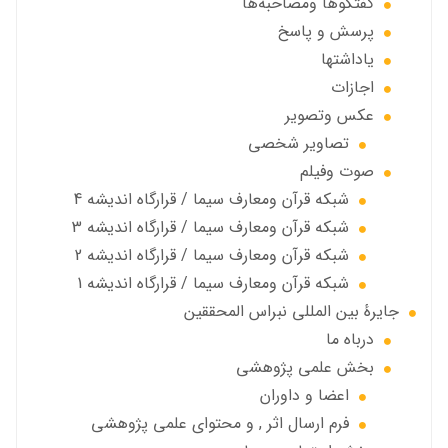
گفتگوها ومصاحبه‌ها
پرسش و پاسخ
یاداشتها
اجازات
عكس وتصوير
تصاوير شخصى
صوت وفیلم
شبكه قرآن ومعارف سيما / قرارگاه انديشه 4
شبكه قرآن ومعارف سيما / قرارگاه انديشه 3
شبكه قرآن ومعارف سيما / قرارگاه انديشه 2
شبكه قرآن ومعارف سيما / قرارگاه انديشه 1
جايرهٔ بین المللی نبراس المحققین
درباه ما
بخش علمی پژوهشی
اعضا و داوران
فرم ارسال اثر , و محتوای علمی پژوهشی