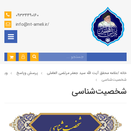
09334490160
info@nt-ameli.ir/
خانه /
علامه محقق آیت الله سید جعفر مرتضی العاملی
پرسش وپاسخ
وبلاگ
شخصیت‌شناسی
شخصیت‌شناسی