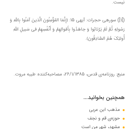
نیست.
([1]) سوره­ی حجرات: آیه­ی 15: ﴿إِنَّمَا المُؤْمِنُونَ الَّذينَ آمَنُوا بِاللَّهِ وَ
رَسُولِهِ ثُمَّ لَمْ يَرْتابُوا وَ جاهَدُوا بِأَمْوالِهِمْ وَ أَنْفُسِهِمْ في‏ سَبيلِ اللَّهِ
أُولئِكَ هُمُ الصَّادِقُونَ﴾.
منبع: روزنامه‌ی قدس، 26/1/1385، مصاحبه‌کننده: طیبه مروت.
همچنین بخوانید...
مذهب ابن عربى
حوزه‌ى قم و نجف
مشهد، شهر من است