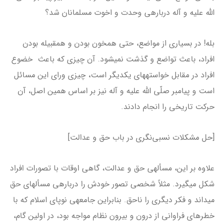
الله علیه و آله درباره­ی وحدت و اخوت مسلمانان شد؟
بله! در بسیاری از مواضع، حتی هم­خون بودن و هم­قبیله بودن
افراد، باعث تواضع و گذشت نمی­شود. آن چیزی که باعث خضوع
افراد در مقابل خواسته­های یکدیگر است، چیزی ورای این مسائل
است و پیامبر صلّی الله علیه و آله نیز بر اساس همین اصل، آن
حرکت تاریخی را انجام دادند.
[حل مشکلات نسبی‌نگری در باب حق و عدالت]
علاوه بر این، مسأله­ی حق و عدالت، گاهی اوقات با تصورات افراد
شکل می­گیرد. مثلاً شخصی تصور خودش را درباره­ی مسأله­ای حق
می­داند و فکر دیگری را ناحق. بنابراین جامعه­ی نوپای اسلام که با
خطرهای فراوانی از درون و بیرون نظام مواجه بود، در اولین گام،