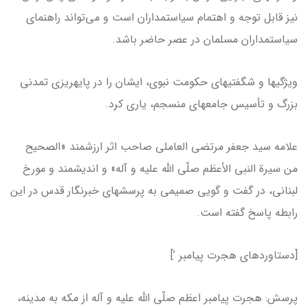
نیز قابل توجه و اهتمام سیاست­مداران است و می‌تواند راهنمای
سیاست­مداران مسلمان در عصر حاضر باشد.
ویژگی­ها و شگفتی­های حکومت نبوی، ایشان را در پایه­ریزی تمدنی
بزرگ و تأسیس جامعه­ای منسجم، یاری کرد.
علامه سید جعفر مرتضی العاملی صاحب اثر ارزشمند «الصحیح
من سیرة النبي الأعظم صلّی الله علیه و آله» و اندیشمند و مورخ
لبنانی، در گفت و گویی صمیمی به پرسش­های خبرنگار قدس در این
رابطه پاسخ گفته است.
[دستاوردهای هجرت پیامبر ’]
پرسش: هجرت پیامبر اعظم صلّی الله علیه و آله از مکه به مدینه،