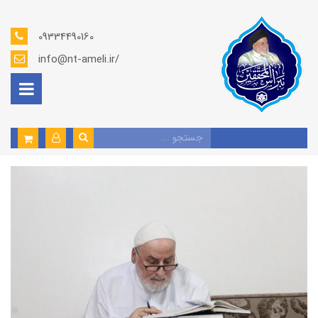
09334490160
info@nt-ameli.ir/