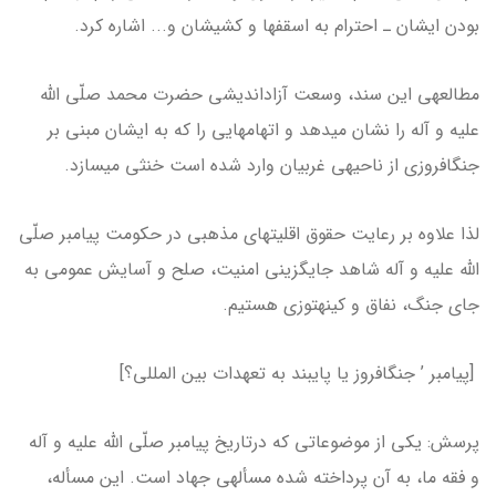
بودن ایشان ـ احترام به اسقف­ها و کشیشان و... اشاره کرد.
مطالعه­ی این سند، وسعت آزاداندیشی حضرت محمد صلّی الله
علیه و آله را نشان می­دهد و اتهام­هایی را که به ایشان مبنی بر
جنگ­افروزی از ناحیه­ی غربیان وارد شده است خنثی می­سازد.
لذا علاوه بر رعایت حقوق اقلیت­های مذهبی در حکومت پیامبر صلّی
الله علیه و آله شاهد جایگزینی امنیت، صلح و آسایش عمومی به
جای جنگ، نفاق و کینه­توزی هستیم.
[پیامبر ’ جنگ­افروز یا پایبند به تعهدات بین المللی؟]
پرسش: یکی از موضوعاتی که درتاریخ پیامبر صلّی الله علیه و آله
و فقه ما، به آن پرداخته شده مسأله­ی جهاد است. این مسأله،