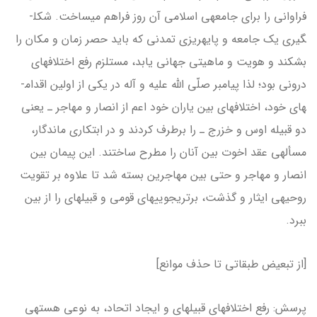
فراوانی را برای جامعه­ی اسلامی آن روز فراهم می­ساخت. شکل­
گیری یک جامعه و پایه­ریزی تمدنی که باید حصر زمان و مکان را
بشکند و هویت و ماهیتی جهانی یابد، مستلزم رفع اختلاف­های
درونی بود؛ لذا پیامبر صلّی الله علیه و آله در یکی از اولین اقدام­
های خود، اختلاف­های بین یاران خود اعم از انصار و مهاجر ـ یعنی
دو قبیله اوس و خزرج ـ را برطرف کردند و در ابتکاری ماندگار،
مسأله­ی عقد اخوت بین آنان را مطرح ساختند. این پیمان بین
انصار و مهاجر و حتی بین مهاجرین بسته شد تا علاوه بر تقویت
روحیه­ی ایثار و گذشت، برتری­جویی­های قومی و قبیله­ای را از بین
ببرد.
[از تبعیض طبقاتی تا حذف موانع]
پرسش: رفع اختلاف­های قبیله­ای و ایجاد اتحاد، به نوعی هسته­ی