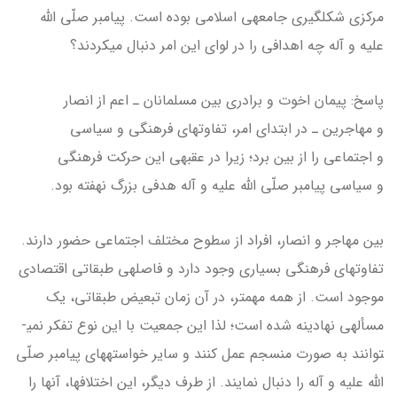
مرکزی شکل­گیری جامعه­ی اسلامی بوده است. پیامبر صلّی الله
علیه و آله چه اهدافی را در لوای این امر دنبال می­کردند؟
پاسخ: پیمان اخوت و برادری بین مسلمانان ـ اعم از انصار
و مهاجرین ـ در ابتدای امر، تفاوت­های فرهنگی و سیاسی
و اجتماعی را از بین برد؛ زیرا در عقبه­ی این حرکت فرهنگی
و سیاسی پیامبر صلّی الله علیه و آله هدفی بزرگ نهفته بود.
بین مهاجر و انصار، افراد از سطوح مختلف اجتماعی حضور دارند.
تفاوت­های فرهنگی بسیاری وجود دارد و فاصله­ی طبقاتی اقتصادی
موجود است. از همه مهم­تر، در آن زمان تبعیض طبقاتی، یک
مسأله­ی نهادینه شده است؛ لذا این جمعیت با این نوع تفکر نمی­
توانند به صورت منسجم عمل کنند و سایر خواسته­های پیامبر صلّی
الله علیه و آله را دنبال نمایند. از طرف دیگر، این اختلاف­ها، آن­ها را