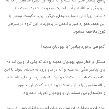
پاسخ: پیامبر صلّی الله علیه و آله گروه اول یعنی منافقین را که به
سرکردگی عبدالله ابن اُبی فعالیت می­کردند، شدیداً تحت نظر
داشتند؛ زیرا آنان منشأ خطرهای دیگری برای حکومت بودند. با
این همه، همواره صبر و تحمل در برخورد با این گروه در سیره­ی
نبوی ملاحظه می­شود.
[نحوه­ی برخورد پیامبر ’ با یهودیان مدینه]
مشکل و خطر دوم، یهودیان مدینه بودند که یکی از اولین اقدام­
های پیامبر صلّی الله علیه و آله در بدو ورود به مدینه، پیوند با این
عناصر نامتجانس و ستیزه­جو بود. بنابراین پیامبر صلّی الله علیه
و آله منشوری را با این هدف تهیه کردند که در آن، حقوق
و تعهّدهای بین مسلمانان و یهودیان تعریف شده بود.
یهودیان و نصارا در آن زمان در میان اعراب جایگاه خوبی داشتند؛