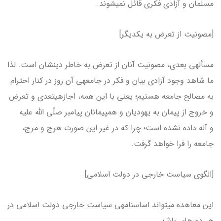
مسلمان و آزادی فکری قائل نمی­شوند.
[مصونیت از تعرض به یکدیگر]
مسأله­ی بعدی، مصونیت آنان از تعرض به خاطر دینشان است. لذا
ما شاهد وجود آزادی بیان و فکر در جامعه­ی آن روز در کنار احترام
به مصالح جامعه هستیم؛ یعنی با این همه، اجازه­یتعدی و تعرض
و خروج از پیمان به یهودیان و هم­پیمانان پیامبر صلّی الله علیه
و آله داده نشده است؛ چرا که در غیر این صورت هرج و مرج،
جامعه را فرا خواهد گرفت.
[الگوی سیاست خارجی در دولت اسلامی]
این معاهده می­تواند اساس­نامه­ی سیاست خارجی دولت اسلامی در
هر دوره­ای باشد.