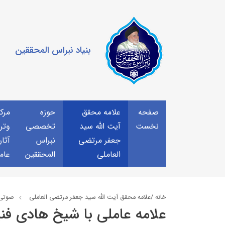
بنیاد نبراس المحققین
صفحه
علامه محقق
حوزه
مرك
نخست
آیت الله سید
تخصصی
وتر
جعفر مرتضی
نبراس
آثار
العاملی
المحققین
عام
خانه /
علامه محقق آیت الله سید جعفر مرتضی العاملی
صوتي
علامه عاملي با شیخ هادی ف