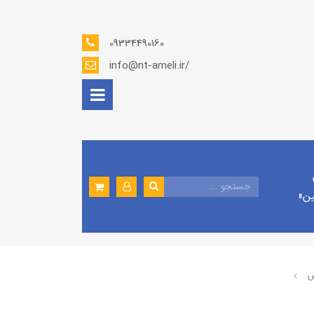
09334490160
info@nt-ameli.ir/
ين»
ش