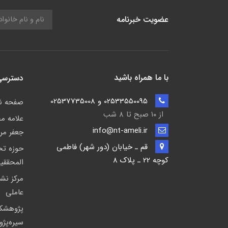
عضویت خبرنامه
با ما همراه باشید
دسترسی
02533550095 و 02537735008
صفحه 
از ۱۰ صبح تا ۸ شب
علامه م
info@nt-ameli.ir
جعفر مر
قم ـ خيابان (دور شهر) فاطمي
حوزه ت
كوچه 22 ـ پلاک 8
المحققی
مركز نشر
عاملی
پژوهشك
سیره‌پژ