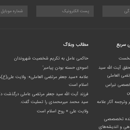
 سریع
مطالب وبلاگ
نخست
حاکمى عامل به تکريم شخصيت شهروندان
حقق آیت الله سید
اسوه‌ى حسنه بودن پيامبر’
تضی العاملی
علامه «سيد جعفر مرتضي العاملي»: ولايت علي(ع)،
خصصی نبراس
اسلام است
ن
فرزند آیت الله سید جعفر مرتضی عاملی درگذشت دک
 وترجمه آثار علامه
سید محمد میرمحمدی را تسلیت گفت.
ولايت على × روح اسلام است
ده تخصصصى
وهی و اندیشه‌های