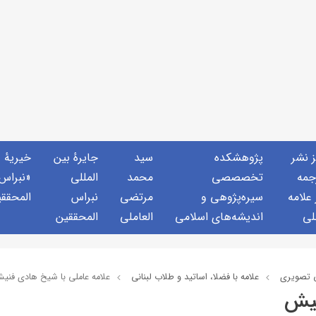
ز نشر
پژوهشكده
سید
جايرهٔ بین
خيريهٔ
جمه
تخصصصى
محمد
المللی
«نبراس
 علامه
سیره‌پژوهی و
مرتضی
نبراس
المحقق
لی
اندیشه‌های اسلامی
العاملی
المحققین
 تصويري
علامه با فضلا، اساتید و طلاب لبنانی
علامه عاملي با شیخ هادی فنی
نیش