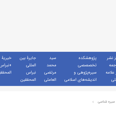
ز نشر
پژوهشكده
سید
جايرهٔ بین
خيريهٔ
جمه
تخصصصى
محمد
المللی
«نبراس
 علامه
سیره‌پژوهی و
مرتضی
نبراس
المحقق
لی
اندیشه‌های اسلامی
العاملی
المحققین
سیره شناسی