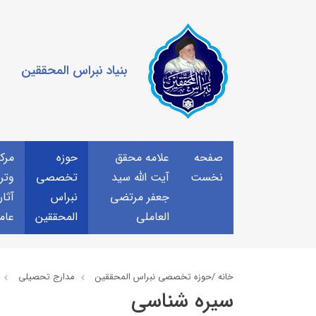
بنیاد نبراس المحققین
صفحه
علامه محقق
حوزه
مرك
نخست
آیت الله سید
تخصصی
وتر
جعفر مرتضی
نبراس
آثار
العاملی
المحققین
عام
خانه /
حوزه تخصصی نبراس المحققین
مدارج تحصیلی
سیره شناسی