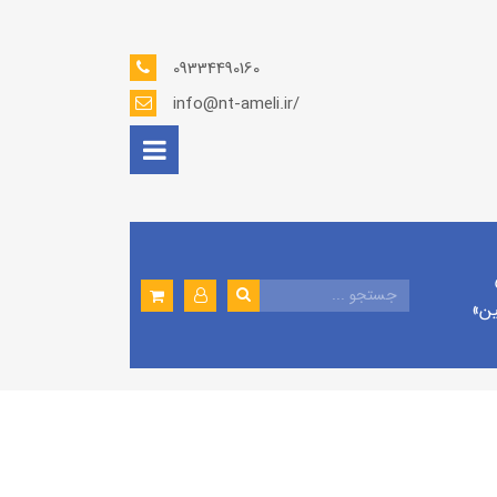
09334490160
info@nt-ameli.ir/
ين»