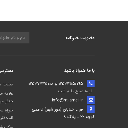
عضویت خبرنامه
با ما همراه باشید
دسترسی
02533550095 و 02537735008
صفحه 
از ۱۰ صبح تا ۸ شب
علامه م
info@nt-ameli.ir
جعفر مر
قم ـ خيابان (دور شهر) فاطمي
حوزه ت
كوچه 22 ـ پلاک 8
المحققی
مركز نشر