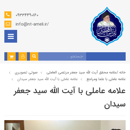
09334490160
info@nt-ameli.ir/
خانه /
علامه محقق آیت الله سید جعفر مرتضی العاملی
صوتي تصويري
علامه عاملي با علما ومراجع
علامه عاملي با آیت الله سید جعفر سيدان
علامه عاملي با آیت الله سید جعفر
سيدان