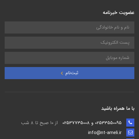
عضویت خبرنامه
ثبت‌نام
با ما همراه باشید
02533550095 و 02537735008
از ۱۰ صبح تا ۸ شب
info@nt-ameli.ir