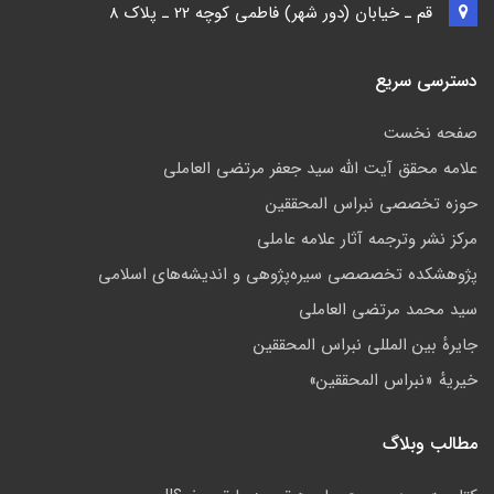
قم ـ خيابان (دور شهر) فاطمي كوچه 22 ـ پلاک 8
دسترسی سریع
صفحه نخست
علامه محقق آیت الله سید جعفر مرتضی العاملی
حوزه تخصصی نبراس المحققین
مركز نشر وترجمه آثار علامه عاملی
پژوهشكده تخصصصى سیره‌پژوهی و اندیشه‌های اسلامی
سید محمد مرتضی العاملی
جايرهٔ بین المللی نبراس المحققین
خيريهٔ «نبراس المحققين»
مطالب وبلاگ