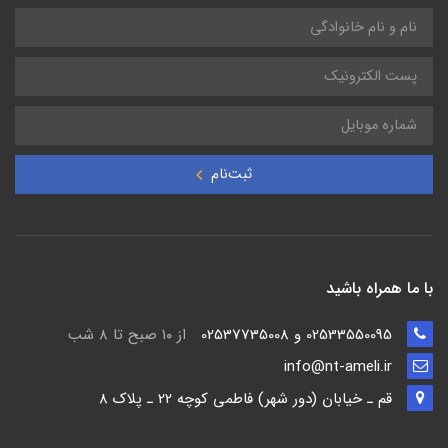
ثبت‌نام
با ما همراه باشید
02533550095 و 02537735008
از ۱۰ صبح تا ۸ شب
info@nt-ameli.ir
قم ـ خيابان (دور شهر) فاطمي كوچه 22 ـ پلاک 8